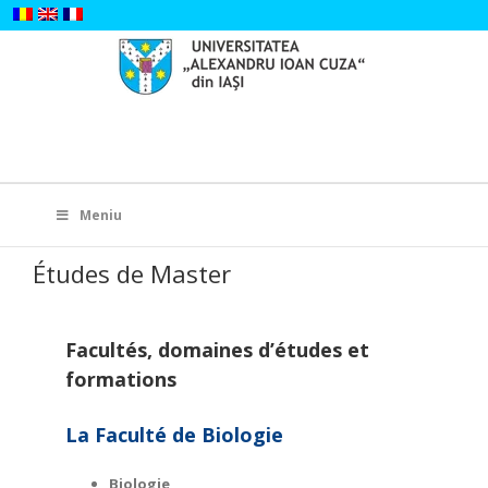
Skip
to
content
Search
for:
Meniu
Études de Master
Facultés
, d
omaines d’études et
f
ormations
La Faculté de Biologie
Biologie