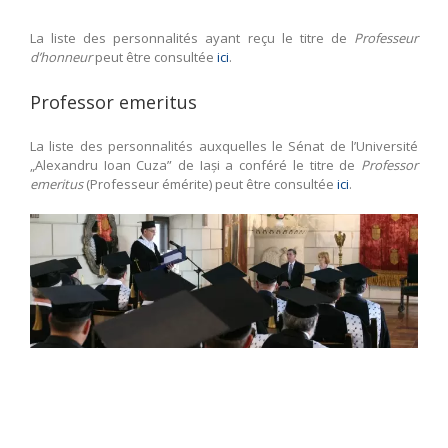
La liste des personnalités ayant reçu le titre de
Professeur
d’honneur
peut être consultée
ici
.
Professor emeritus
La liste des personnalités auxquelles le Sénat de l’Université
„Alexandru Ioan Cuza” de Iași a conféré le titre de
Professor
emeritus
(Professeur émérite) peut être consultée
ici
.