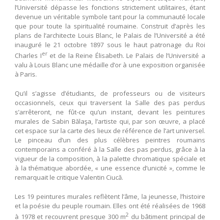
l’Université dépasse les fonctions strictement utilitaires, étant
devenue un véritable symbole tant pour la communauté locale
que pour toute la spiritualité roumaine. Construit d’après les
plans de l’architecte Louis Blanc, le Palais de l’Université a été
inauguré le 21 octobre 1897 sous le haut patronage du Roi
er
Charles I
et de la Reine Élisabeth. Le Palais de l’Université a
valu à Louis Blanc une médaille d’or à une exposition organisée
à Paris.
Qu’il s’agisse d’étudiants, de professeurs ou de visiteurs
occasionnels, ceux qui traversent la Salle des pas perdus
s’arrêteront, ne fût-ce qu’un instant, devant les peintures
murales de Sabin Bălaşa, l’artiste qui, par son œuvre, a placé
cet espace sur la carte des lieux de référence de l’art universel.
Le pinceau d’un des plus célèbres peintres roumains
contemporains a conféré à la Salle des pas perdus, grâce à la
vigueur de la composition, à la palette chromatique spéciale et
à la thématique abordée, « une essence d’unicité », comme le
remarquait le critique Valentin Ciucă.
Les 19 peintures murales reflètent l’âme, la jeunesse, l’histoire
et la poésie du peuple roumain. Elles ont été réalisées de 1968
2
à 1978 et recouvrent presque 300 m
du bâtiment principal de