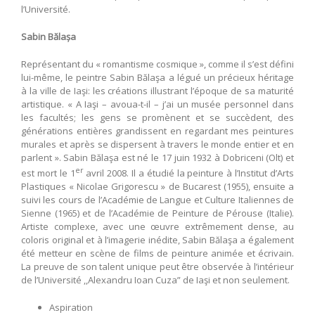
l’Université.
Sabin Bălașa
Représentant du « romantisme cosmique », comme il s’est défini
lui-même, le peintre Sabin Bălaşa a légué un précieux héritage
à la ville de Iaşi: les créations illustrant l’époque de sa maturité
artistique. « A Iaşi – avoua-t-il – j’ai un musée personnel dans
les facultés; les gens se promènent et se succèdent, des
générations entières grandissent en regardant mes peintures
murales et après se dispersent à travers le monde entier et en
parlent ». Sabin Bălaşa est né le 17 juin 1932 à Dobriceni (Olt) et
er
est mort le 1
avril 2008. Il a étudié la peinture à l’Institut d’Arts
Plastiques « Nicolae Grigorescu » de Bucarest (1955), ensuite a
suivi les cours de l’Académie de Langue et Culture Italiennes de
Sienne (1965) et de l’Académie de Peinture de Pérouse (Italie).
Artiste complexe, avec une œuvre extrêmement dense, au
coloris original et à l’imagerie inédite, Sabin Bălaşa a également
été metteur en scène de films de peinture animée et écrivain.
La preuve de son talent unique peut être observée à l’intérieur
de l’Université ,,Alexandru Ioan Cuza” de Iaşi et non seulement.
Aspiration