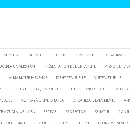
ADMITERE
ALUMNI
STUDENȚI
ABSOLVENȚI
ORGANIZARE
CEREA UNIVERSITĂȚII
PRÉSENTATION DE L’UNIVERSITÉ
MISSION ET VIS
N
ALMA MATER IASSIENSIS
IDENTITÉ VISUELLE
VISITE VIRTUELLE
VERSITÉ DEPUIS 1860 JUSQU’À PRÉSENT
TITRES HONORIFIQUES
ALEGERI
PUBLICE
VIZITEAZĂ UNIVERSITATEA
ORGANIZARE EVENIMENTE
ANG
TE VIZUALĂ JUBILIARĂ
RECTOR
PRORECTORI
SENATUL
CONSIL
RE DE DOCTORAT
BIOLOGIE
CHIMIE
DREPT
ECONOMIE ŞI ADMI