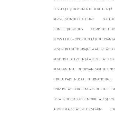
LEGISLAȚIE ȘI DOCUMENTE DE REFERINȚĂ
REVISTE ȘTIINȚIFICE ALE UAIC
PORTOFO
COMPETIȚII PNCDI IV
COMPETIȚII HO
NEWSLETTER – OPORTUNITĂȚI DE FINANȚ
SUSȚINEREA ȘI ÎNCURAJAREA ACTIVITĂȚILO
REGISTRUL DE EVIDENŢĂ A REZULTATELOR 
REGULAMENTUL DE ORGANIZARE ȘI FUNCȚ
BIROUL PARTENERIATE INTERNAȚIONALE
UNIVERSITĂȚI EUROPENE – PROIECTUL EC2
LISTA PROIECTELOR DE MOBILITATE ȘI CO
ADMITEREA CETĂȚENILOR STRĂINI
FOR