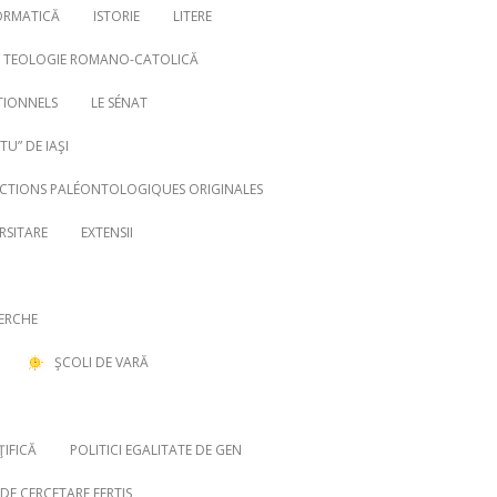
ORMATICĂ
ISTORIE
LITERE
TEOLOGIE ROMANO-CATOLICĂ
TIONNELS
LE SÉNAT
U” DE IAŞI
ECTIONS PALÉONTOLOGIQUES ORIGINALES
RSITARE
EXTENSII
ERCHE
ŞCOLI DE VARĂ
ŢIFICĂ
POLITICI EGALITATE DE GEN
DE CERCETARE EERTIS