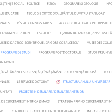
ŞI ŞTIINŢE SOCIAL – POLITICE
FIZICĂ
GEOGRAFIE ŞI GEOLOGIE
INF
ALE EDUCAŢIEI
TEOLOGIE ORTODOXĂ „SFÂNTUL DUMITRU STĂNILOAE”
ONALES
RÉSEAUX UNIVERSITAIRES
ACCORDS BILATÉRAUX INTERINSTITU
IL D’ADMINISTRATION
FACULTÉS
LE JARDIN BOTANIQUE „ANASTASIE FĂT
MUSÉE DIDACTICO-SCIENTIFIQUE „GRIGORE COBĂLCESCU”
MUSÉE DES COLL
PROGRAME DE STUDII
PROGRAME POSTDOCTORALE
STUDII PREUNIVE
EAN MONNET
 ÎNVĂȚĂMÂNT LA DISTANȚĂ ȘI ÎNVĂȚĂMÂNT CU FRECVENȚĂ REDUSĂ
RECH
ONALES
LE SERVICE DOCTORAT
STRUCTURA ANULUI UNIVERSITAR
TUNITĂȚI
PROIECTE ÎN DERULARE / DERULATE ANTERIOR
DE CERCETARE ȘTIINȚIFICĂ (SMACS)
STRATEGIA PRIVIND CERCETAREA ŞTIIN
ARE
CENTRUL DE TRANSFER TEHNOLOGIC-ITRANSFER
INFRASTRUCTURI 