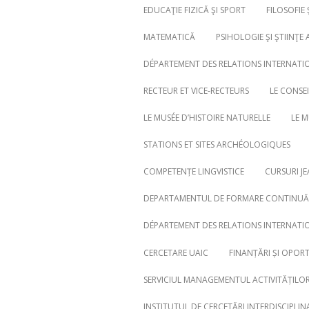
EDUCAŢIE FIZICĂ ŞI SPORT
FILOSOFIE 
MATEMATICĂ
PSIHOLOGIE ŞI ŞTIINŢE 
DÉPARTEMENT DES RELATIONS INTERNATI
RECTEUR ET VICE-RECTEURS
LE CONSE
LE MUSÉE D’HISTOIRE NATURELLE
LE 
STATIONS ET SITES ARCHÉOLOGIQUES
COMPETENȚE LINGVISTICE
CURSURI J
DEPARTAMENTUL DE FORMARE CONTINUĂ,
Search
for:
DÉPARTEMENT DES RELATIONS INTERNATI
CERCETARE UAIC
FINANȚĂRI ȘI OPOR
SERVICIUL MANAGEMENTUL ACTIVITĂȚILOR 
INSTITUTUL DE CERCETĂRI INTERDISCIPLIN