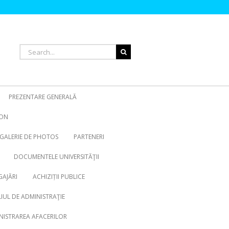
Search
for:
PREZENTARE GENERALĂ
ION
Coopération
Internationale
GALERIE DE PHOTOS
PARTENERI
DOCUMENTELE UNIVERSITĂŢII
AJĂRI
ACHIZIȚII PUBLICE
IUL DE ADMINISTRAŢIE
NISTRAREA AFACERILOR