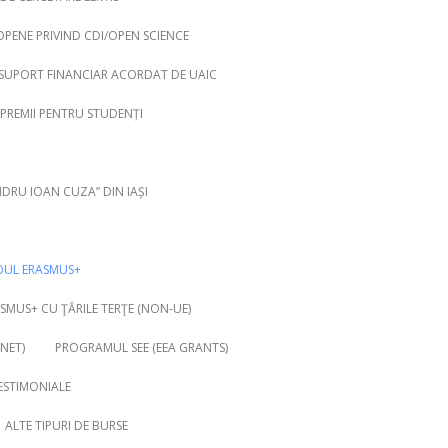
OPENE PRIVIND CDI/OPEN SCIENCE
SUPORT FINANCIAR ACORDAT DE UAIC
 PREMII PENTRU STUDENȚI
NDRU IOAN CUZA” DIN IAȘI
OUL ERASMUS+
MUS+ CU ŢĂRILE TERŢE (NON-UE)
NET)
PROGRAMUL SEE (EEA GRANTS)
ESTIMONIALE
ALTE TIPURI DE BURSE