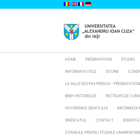
Skip
to
content
HOME
PRÉSENTATION
ÉTUDES
INFORMAȚII UTILE
ISTORIE
CONDU
LA SALLE DES PAS PERDUS – PRÉSENTATIO
BREF HISTORIQUE
RECTEURS DE L’UNI
HOTĂRÂRILE SENATULUI
INFORMAŢII 
SINDICATUL
CONTACT
IDENTITA
CONSILIUL PENTRU STUDIILE UNIVERSITA