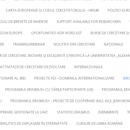
CARTA EUROPEANĂ ȘI CODUL CERCETĂTORULUI – HRS4R
POLITICI EUR
LIU DE BREVETE DE INVENȚIE
SUPPORT AVAILABLE FOR RESEARCHERS
RIZON EUROPE
OPORTUNITĂȚI ADR NORD-EST
BURSE DE CERCETARE ȘI
ARE
TRAINING/WEBINAR
NOUTĂȚI DIN CERCETARE
NAŢIONALE
R DE CERCETARE, INOVARE ȘI EXCELENȚĂ ȘTIINȚIFICĂ LA UNIVERSITATEA „ALEXA
ACTIVITĂŢII DE CERCETARE-DEZVOLTARE
INTERNAŢIONALE
IONARE AL SREI
PROIECTE FDI – DOMENIUL INTERNAȚIONALIZARE
BIR
PROGRAMUL ERASMUS+ CU ȚĂRILE PARTICIPANTE (UE)
PROGRAMUL ERAS
U
PROGRAMUL ERASMUS+ – PROIECTE DE COOPERARE (KA2, KA3, JEAN MON
OPERARE GESTIONATE LA UAIC
STATISTICI ERASMUS
EVENIMENTE
T
MALITĂŢI DE DEPLASARE ÎN STRĂINĂTATE
CURSURI DE LIMBA ROMÂNĂ