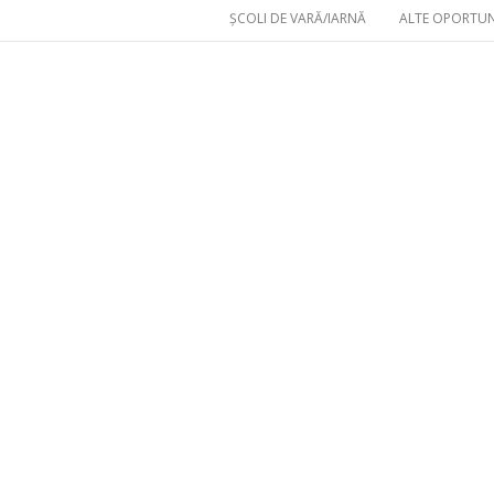
ȘCOLI DE VARĂ/IARNĂ
ALTE OPORTUN
Nouvelles
Lancement du Concours de
Offre de 
création vidéo «Merci, mon
de françai
prof d’université !» – AUF
l’Univers
Cuza» de 
Viens étudier à Iași