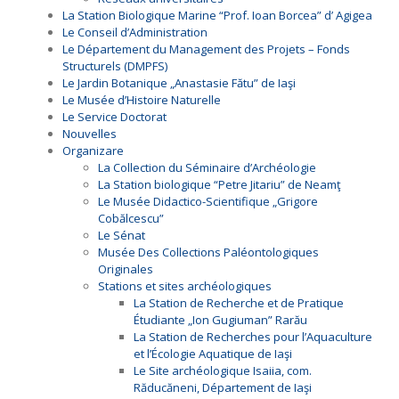
La Station Biologique Marine “Prof. Ioan Borcea” d’ Agigea
Le Conseil d’Administration
Le Département du Management des Projets – Fonds
Structurels (DMPFS)
Le Jardin Botanique „Anastasie Fătu” de Iaşi
Le Musée d’Histoire Naturelle
Le Service Doctorat
Nouvelles
Organizare
La Collection du Séminaire d’Archéologie
La Station biologique “Petre Jitariu” de Neamţ
Le Musée Didactico-Scientifique „Grigore
Cobălcescu”
Le Sénat
Musée Des Collections Paléontologiques
Originales
Stations et sites archéologiques
La Station de Recherche et de Pratique
Étudiante „Ion Gugiuman” Rarău
La Station de Recherches pour l’Aquaculture
et l’Écologie Aquatique de Iaşi
Le Site archéologique Isaiia, com.
Răducăneni, Département de Iaşi