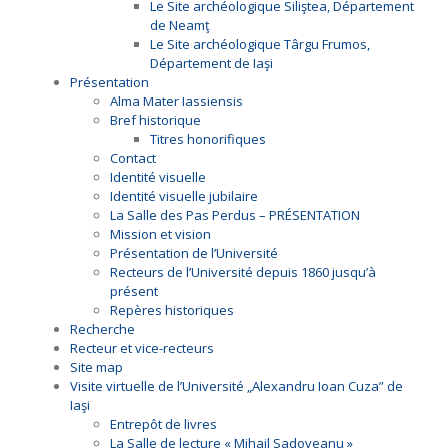
Le Site archéologique Siliştea, Département
de Neamţ
Le Site archéologique Târgu Frumos,
Département de Iaşi
Présentation
Alma Mater Iassiensis
Bref historique
Titres honorifiques
Contact
Identité visuelle
Identité visuelle jubilaire
La Salle des Pas Perdus – PRÉSENTATION
Mission et vision
Présentation de l’Université
Recteurs de l’Université depuis 1860 jusqu’à
présent
Repères historiques
Recherche
Recteur et vice-recteurs
Site map
Visite virtuelle de l’Université „Alexandru Ioan Cuza” de
Iaşi
Entrepôt de livres
La Salle de lecture « Mihail Sadoveanu »