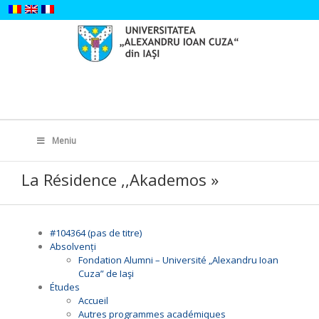
Skip
to
content
Search
for:
Meniu
La Résidence ,,Akademos »
#104364 (pas de titre)
Absolvenți
Fondation Alumni – Université „Alexandru Ioan
Cuza” de Iaşi
Études
Accueil
Autres programmes académiques