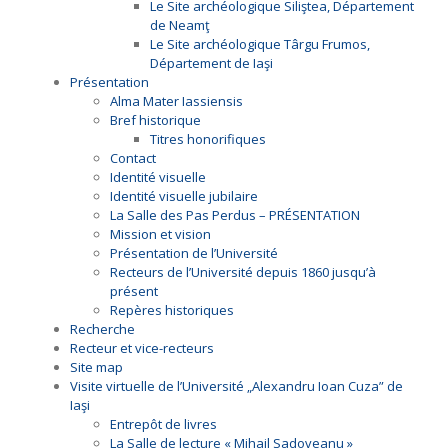
Le Site archéologique Siliştea, Département
de Neamţ
Le Site archéologique Târgu Frumos,
Département de Iaşi
Présentation
Alma Mater Iassiensis
Bref historique
Titres honorifiques
Contact
Identité visuelle
Identité visuelle jubilaire
La Salle des Pas Perdus – PRÉSENTATION
Mission et vision
Présentation de l’Université
Recteurs de l’Université depuis 1860 jusqu’à
présent
Repères historiques
Recherche
Recteur et vice-recteurs
Site map
Visite virtuelle de l’Université „Alexandru Ioan Cuza” de
Iaşi
Entrepôt de livres
La Salle de lecture « Mihail Sadoveanu »