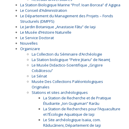
La Station Biologique Marine “Prof. Ioan Borcea” d’ Agigea
Le Conseil d’Administration
Le Département du Management des Projets – Fonds
Structurels (DMPFS)
Le Jardin Botanique „Anastasie Fătu” de Iaşi
Le Musée d’Histoire Naturelle
Le Service Doctorat
Nouvelles
Organizare
La Collection du Séminaire d’Archéologie
La Station biologique “Petre Jitariu” de Neamţ
Le Musée Didactico-Scientifique „Grigore
Cobălcescu”
Le Sénat
Musée Des Collections Paléontologiques
Originales
Stations et sites archéologiques
La Station de Recherche et de Pratique
Étudiante „Ion Gugiuman” Rarău
La Station de Recherches pour l’Aquaculture
et l’Écologie Aquatique de Iaşi
Le Site archéologique Isaiia, com.
Răducăneni, Département de Iaşi