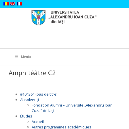
Skip
to
content
Search
for:
Meniu
Amphitéâtre C2
#104364 (pas de titre)
Absolvenți
Fondation Alumni – Université „Alexandru Ioan
Cuza” de Iaşi
Études
Accueil
Autres programmes académiques