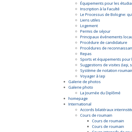
Équipements pour les étudia
Inscription à la Faculté
Le Processus de Bologne: qu’
Liens utiles
Logement
Permis de séjour
Principaux événements loca
Procédure de candidature
Procédures de reconnaissa
Repas
Sports et équipements pour l
Suggestions de visites (Iaşi,
Système de notation roumai
Voyager à Iaşi
Galerie de photos
Galerie photo
La Journée du Diplômé
homepage
International
Accords bilatéraux interinsti
Cours de roumain
Cours de roumain
Cours de roumain