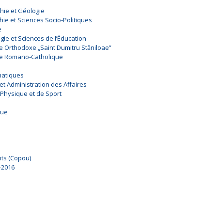
hie et Géologie
hie et Sciences Socio-Politiques
e
gie et Sciences de l’Éducation
ie Orthodoxe „Saint Dumitru Stăniloae”
gie Romano-Catholique
matiques
et Administration des Affaires
 Physique et de Sport
que
nts (Copou)
-2016