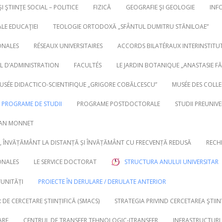
ŞI ŞTIINŢE SOCIAL – POLITICE
FIZICĂ
GEOGRAFIE ŞI GEOLOGIE
INF
ALE EDUCAŢIEI
TEOLOGIE ORTODOXĂ „SFÂNTUL DUMITRU STĂNILOAE”
ONALES
RÉSEAUX UNIVERSITAIRES
ACCORDS BILATÉRAUX INTERINSTITU
IL D’ADMINISTRATION
FACULTÉS
LE JARDIN BOTANIQUE „ANASTASIE FĂT
MUSÉE DIDACTICO-SCIENTIFIQUE „GRIGORE COBĂLCESCU”
MUSÉE DES COLL
PROGRAME DE STUDII
PROGRAME POSTDOCTORALE
STUDII PREUNIVE
EAN MONNET
 ÎNVĂȚĂMÂNT LA DISTANȚĂ ȘI ÎNVĂȚĂMÂNT CU FRECVENȚĂ REDUSĂ
RECH
ONALES
LE SERVICE DOCTORAT
STRUCTURA ANULUI UNIVERSITAR
TUNITĂȚI
PROIECTE ÎN DERULARE / DERULATE ANTERIOR
DE CERCETARE ȘTIINȚIFICĂ (SMACS)
STRATEGIA PRIVIND CERCETAREA ŞTIIN
ARE
CENTRUL DE TRANSFER TEHNOLOGIC-ITRANSFER
INFRASTRUCTURI 