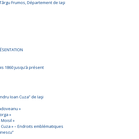
 Târgu Frumos, Département de Iaşi
PRÉSENTATION
uis 1860 jusqu’à présent
xandru Ioan Cuza” de Iaşi
 Sadoveanu »
Iorga »
 Moisil »
n Cuza » – Endroits emblématiques
inescu”