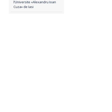
l’Universite «Alexandru Ioan
Cuza» de Iasi