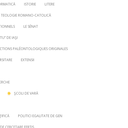
ORMATICĂ
ISTORIE
LITERE
TEOLOGIE ROMANO-CATOLICĂ
TIONNELS
LE SÉNAT
U” DE IAŞI
ECTIONS PALÉONTOLOGIQUES ORIGINALES
RSITARE
EXTENSII
ERCHE
ŞCOLI DE VARĂ
ŢIFICĂ
POLITICI EGALITATE DE GEN
DE CERCETARE EERTIS