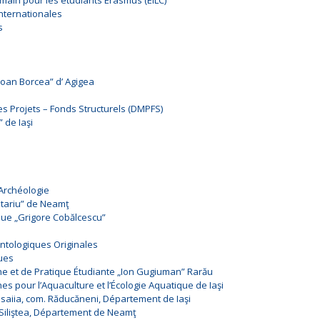
main pour les étudiants Erasmus (EILC)
nternationales
s
Ioan Borcea” d’ Agigea
Projets – Fonds Structurels (DMPFS)
 de Iaşi
’Archéologie
Jitariu” de Neamţ
que „Grigore Cobălcescu”
ntologiques Originales
ques
he et de Pratique Étudiante „Ion Gugiuman” Rarău
es pour l’Aquaculture et l’Écologie Aquatique de Iaşi
Isaiia, com. Răducăneni, Département de Iaşi
 Siliştea, Département de Neamţ