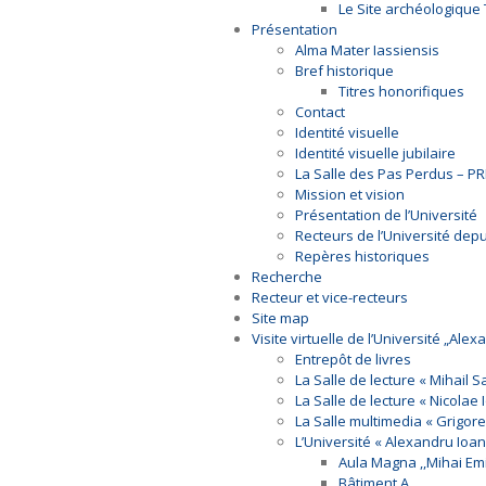
Le Site archéologique
Présentation
Alma Mater Iassiensis
Bref historique
Titres honorifiques
Contact
Identité visuelle
Identité visuelle jubilaire
La Salle des Pas Perdus – 
Mission et vision
Présentation de l’Université
Recteurs de l’Université dep
Repères historiques
Recherche
Recteur et vice-recteurs
Site map
Visite virtuelle de l’Université „Ale
Entrepôt de livres
La Salle de lecture « Mihail
La Salle de lecture « Nicolae 
La Salle multimedia « Grigore
L’Université « Alexandru Ioa
Aula Magna ,,Mihai Em
Bâtiment A