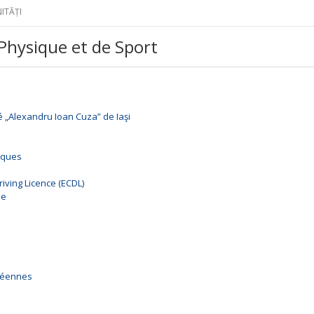
ITĂȚI
 Physique et de Sport
é „Alexandru Ioan Cuza” de Iaşi
iques
ving Licence (ECDL)
ne
péennes