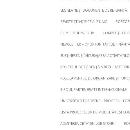
LEGISLAȚIE ȘI DOCUMENTE DE REFERINȚĂ
REVISTE ȘTIINȚIFICE ALE UAIC
PORTOFO
COMPETIȚII PNCDI IV
COMPETIȚII HO
NEWSLETTER – OPORTUNITĂȚI DE FINANȚ
SUSȚINEREA ȘI ÎNCURAJAREA ACTIVITĂȚILO
REGISTRUL DE EVIDENŢĂ A REZULTATELOR 
REGULAMENTUL DE ORGANIZARE ȘI FUNCȚ
BIROUL PARTENERIATE INTERNAȚIONALE
UNIVERSITĂȚI EUROPENE – PROIECTUL EC2
LISTA PROIECTELOR DE MOBILITATE ȘI CO
ADMITEREA CETĂȚENILOR STRĂINI
FOR