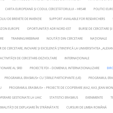
CARTA EUROPEANĂ ȘI CODUL CERCETĂTORULUI – HRS4R
POLITICI EUR
LIU DE BREVETE DE INVENȚIE
SUPPORT AVAILABLE FOR RESEARCHERS
RIZON EUROPE
OPORTUNITĂȚI ADR NORD-EST
BURSE DE CERCETARE ȘI
ARE
TRAINING/WEBINAR
NOUTĂȚI DIN CERCETARE
NAŢIONALE
R DE CERCETARE, INOVARE ȘI EXCELENȚĂ ȘTIINȚIFICĂ LA UNIVERSITATEA „ALEXA
ACTIVITĂŢII DE CERCETARE-DEZVOLTARE
INTERNAŢIONALE
IONARE AL SREI
PROIECTE FDI – DOMENIUL INTERNAȚIONALIZARE
BIR
PROGRAMUL ERASMUS+ CU ȚĂRILE PARTICIPANTE (UE)
PROGRAMUL ERAS
U
PROGRAMUL ERASMUS+ – PROIECTE DE COOPERARE (KA2, KA3, JEAN MON
OPERARE GESTIONATE LA UAIC
STATISTICI ERASMUS
EVENIMENTE
T
MALITĂŢI DE DEPLASARE ÎN STRĂINĂTATE
CURSURI DE LIMBA ROMÂNĂ