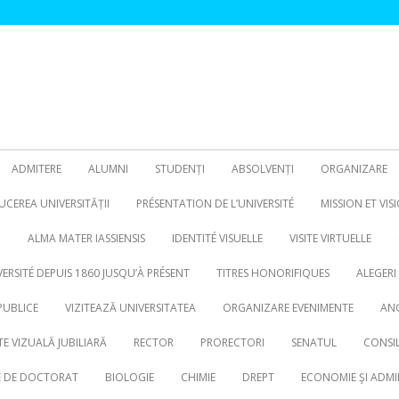
ADMITERE
ALUMNI
STUDENȚI
ABSOLVENȚI
ORGANIZARE
CEREA UNIVERSITĂȚII
PRÉSENTATION DE L’UNIVERSITÉ
MISSION ET VIS
N
ALMA MATER IASSIENSIS
IDENTITÉ VISUELLE
VISITE VIRTUELLE
VERSITÉ DEPUIS 1860 JUSQU’À PRÉSENT
TITRES HONORIFIQUES
ALEGERI
PUBLICE
VIZITEAZĂ UNIVERSITATEA
ORGANIZARE EVENIMENTE
ANG
TE VIZUALĂ JUBILIARĂ
RECTOR
PRORECTORI
SENATUL
CONSIL
RE DE DOCTORAT
BIOLOGIE
CHIMIE
DREPT
ECONOMIE ŞI ADMI