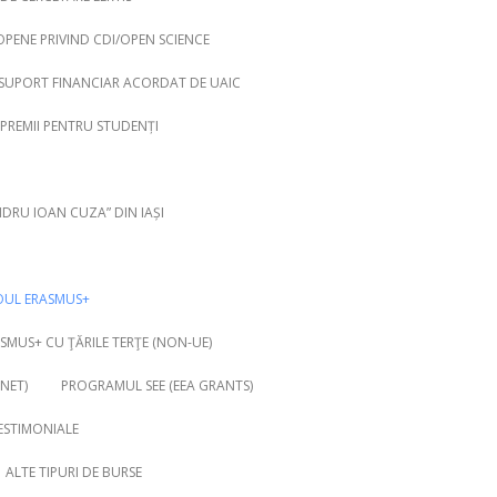
OPENE PRIVIND CDI/OPEN SCIENCE
SUPORT FINANCIAR ACORDAT DE UAIC
 PREMII PENTRU STUDENȚI
NDRU IOAN CUZA” DIN IAȘI
OUL ERASMUS+
MUS+ CU ŢĂRILE TERŢE (NON-UE)
NET)
PROGRAMUL SEE (EEA GRANTS)
ESTIMONIALE
ALTE TIPURI DE BURSE