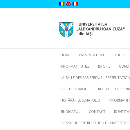
Skip
to
content
HOME
PRÉSENTATION
ÉTUDES
INFORMAȚII UTILE
ISTORIE
CONDU
LA SALLE DES PAS PERDUS – PRÉSENTATIO
BREF HISTORIQUE
RECTEURS DE L’UNI
HOTĂRÂRILE SENATULUI
INFORMAŢII 
SINDICATUL
CONTACT
IDENTITA
CONSILIUL PENTRU STUDIILE UNIVERSITA