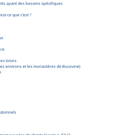
nts ayant des besoins spécifiques
est-ce que c’est ?
ux
nce
es loisirs
 ses environs et les monastères de Bucovine)
n
tutionnels