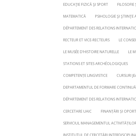
EDUCAŢIE FIZICĂ ŞI SPORT
FILOSOFIE 
MATEMATICĂ
PSIHOLOGIE ŞI ŞTIINŢE 
DÉPARTEMENT DES RELATIONS INTERNATI
RECTEUR ET VICE-RECTEURS
LE CONSE
LE MUSÉE D’HISTOIRE NATURELLE
LE 
STATIONS ET SITES ARCHÉOLOGIQUES
COMPETENȚE LINGVISTICE
CURSURI J
DEPARTAMENTUL DE FORMARE CONTINUĂ,
Search
for:
DÉPARTEMENT DES RELATIONS INTERNATI
CERCETARE UAIC
FINANȚĂRI ȘI OPOR
SERVICIUL MANAGEMENTUL ACTIVITĂȚILOR 
INSTITUTUL DE CERCETĂRI INTERDISCIPLIN