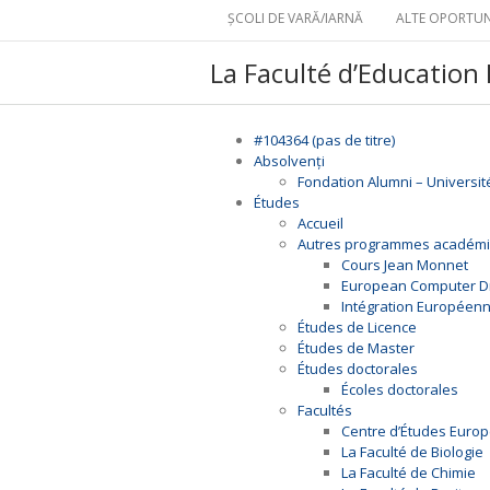
ȘCOLI DE VARĂ/IARNĂ
ALTE OPORTUN
La Faculté d’Education
#104364 (pas de titre)
Absolvenți
Fondation Alumni – Universit
Études
Accueil
Autres programmes académ
Cours Jean Monnet
European Computer Dri
Intégration Européen
Études de Licence
Études de Master
Études doctorales
Écoles doctorales
Facultés
Centre d’Études Euro
La Faculté de Biologie
La Faculté de Chimie