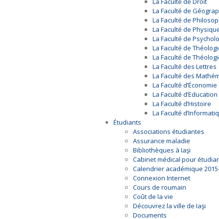
La Faculté de Droit
La Faculté de Géograp
La Faculté de Philosop
La Faculté de Physiqu
La Faculté de Psycholo
La Faculté de Théolog
La Faculté de Théolo
La Faculté des Lettres
La Faculté des Mathé
La Faculté d’Économie 
La Faculté d’Education
La Faculté d’Histoire
La Faculté d’Informati
Étudiants
Associations étudiantes
Assurance maladie
Bibliothèques à Iaşi
Cabinet médical pour étudia
Calendrier académique 2015
Connexion Internet
Cours de roumain
Coût de la vie
Découvrez la ville de Iaşi
Documents