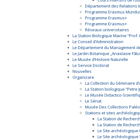
Cours intensifs de rou
Département des Relations I
Programme Erasmus Mundu
Programme Erasmus+
Programme Erasmus+
Réseaux universitaires
La Station Biologique Marine “Prof. 
Le Conseil d’Administration
Le Département du Management des 
Le Jardin Botanique „Anastasie Fătu”
Le Musée d’Histoire Naturelle
Le Service Doctorat
Nouvelles
Organizare
La Collection du Séminaire d
La Station biologique “Petre 
Le Musée Didactico-Scientifi
Le Sénat
Musée Des Collections Paléo
Stations et sites archéologi
La Station de Recherc
La Station de Recherch
Le Site archéologique 
Le Site archéologique