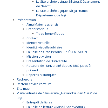
Le Site archéologique Siliştea, Département
de Neamţ
Le Site archéologique Târgu Frumos,
Département de Iaşi
Présentation
Alma Mater Iassiensis
Bref historique
Titres honorifiques
Contact
Identité visuelle
Identité visuelle jubilaire
La Salle des Pas Perdus – PRÉSENTATION
Mission et vision
Présentation de l’Université
Recteurs de l’Université depuis 1860 jusqu’à
présent
Repères historiques
Recherche
Recteur et vice-recteurs
Site map
Visite virtuelle de l’Université „Alexandru Ioan Cuza” de
Iaşi
Entrepôt de livres
La Salle de lecture « Mihail Sadoveanu »