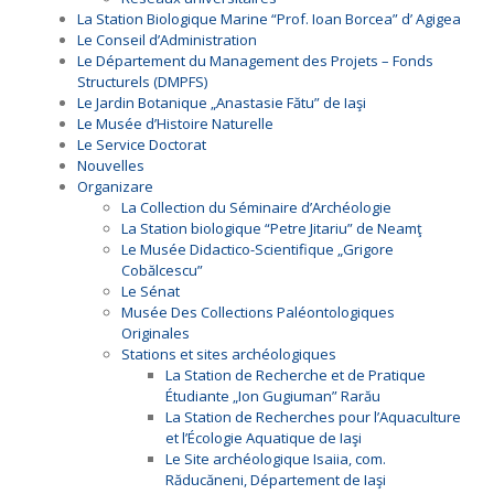
La Station Biologique Marine “Prof. Ioan Borcea” d’ Agigea
Le Conseil d’Administration
Le Département du Management des Projets – Fonds
Structurels (DMPFS)
Le Jardin Botanique „Anastasie Fătu” de Iaşi
Le Musée d’Histoire Naturelle
Le Service Doctorat
Nouvelles
Organizare
La Collection du Séminaire d’Archéologie
La Station biologique “Petre Jitariu” de Neamţ
Le Musée Didactico-Scientifique „Grigore
Cobălcescu”
Le Sénat
Musée Des Collections Paléontologiques
Originales
Stations et sites archéologiques
La Station de Recherche et de Pratique
Étudiante „Ion Gugiuman” Rarău
La Station de Recherches pour l’Aquaculture
et l’Écologie Aquatique de Iaşi
Le Site archéologique Isaiia, com.
Răducăneni, Département de Iaşi