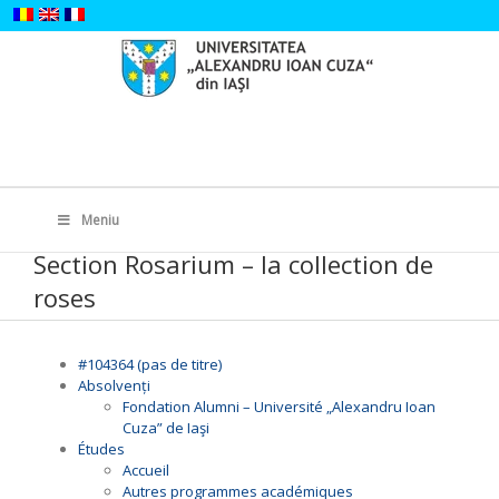
Skip
to
content
Search
for:
Meniu
Section Rosarium – la collection de
roses
#104364 (pas de titre)
Absolvenți
Fondation Alumni – Université „Alexandru Ioan
Cuza” de Iaşi
Études
Accueil
Autres programmes académiques