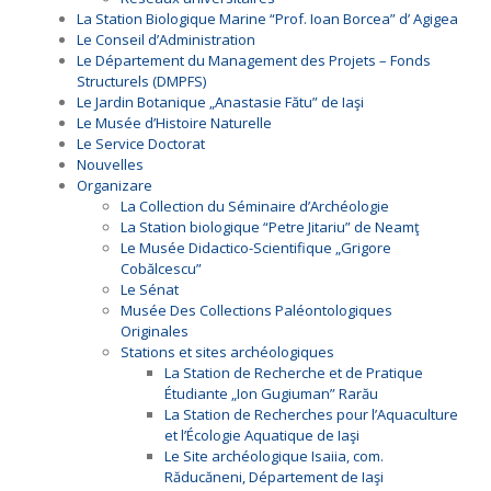
La Station Biologique Marine “Prof. Ioan Borcea” d’ Agigea
Le Conseil d’Administration
Le Département du Management des Projets – Fonds
Structurels (DMPFS)
Le Jardin Botanique „Anastasie Fătu” de Iaşi
Le Musée d’Histoire Naturelle
Le Service Doctorat
Nouvelles
Organizare
La Collection du Séminaire d’Archéologie
La Station biologique “Petre Jitariu” de Neamţ
Le Musée Didactico-Scientifique „Grigore
Cobălcescu”
Le Sénat
Musée Des Collections Paléontologiques
Originales
Stations et sites archéologiques
La Station de Recherche et de Pratique
Étudiante „Ion Gugiuman” Rarău
La Station de Recherches pour l’Aquaculture
et l’Écologie Aquatique de Iaşi
Le Site archéologique Isaiia, com.
Răducăneni, Département de Iaşi