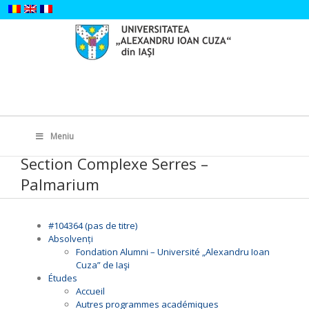
Skip
to
content
Search
for:
Meniu
Section Complexe Serres –
Palmarium
#104364 (pas de titre)
Absolvenți
Fondation Alumni – Université „Alexandru Ioan
Cuza” de Iaşi
Études
Accueil
Autres programmes académiques