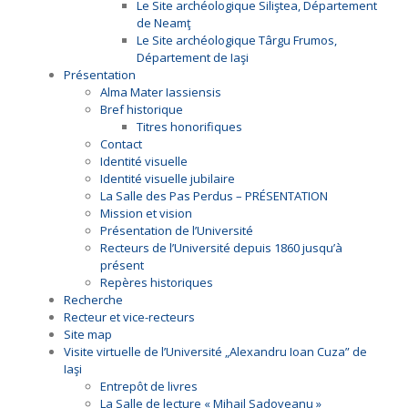
Le Site archéologique Siliştea, Département
de Neamţ
Le Site archéologique Târgu Frumos,
Département de Iaşi
Présentation
Alma Mater Iassiensis
Bref historique
Titres honorifiques
Contact
Identité visuelle
Identité visuelle jubilaire
La Salle des Pas Perdus – PRÉSENTATION
Mission et vision
Présentation de l’Université
Recteurs de l’Université depuis 1860 jusqu’à
présent
Repères historiques
Recherche
Recteur et vice-recteurs
Site map
Visite virtuelle de l’Université „Alexandru Ioan Cuza” de
Iaşi
Entrepôt de livres
La Salle de lecture « Mihail Sadoveanu »