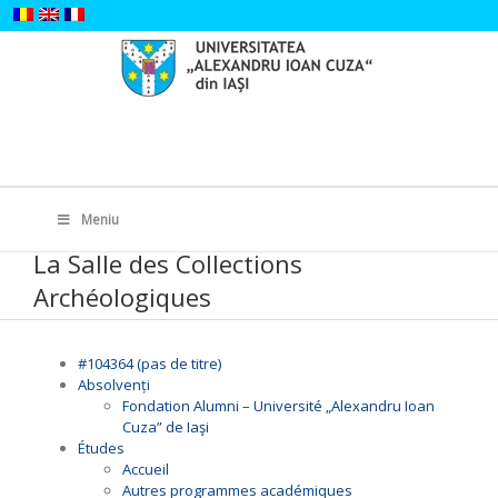
Skip
to
content
Search
for:
Meniu
La Salle des Collections
Archéologiques
#104364 (pas de titre)
Absolvenți
Fondation Alumni – Université „Alexandru Ioan
Cuza” de Iaşi
Études
Accueil
Autres programmes académiques