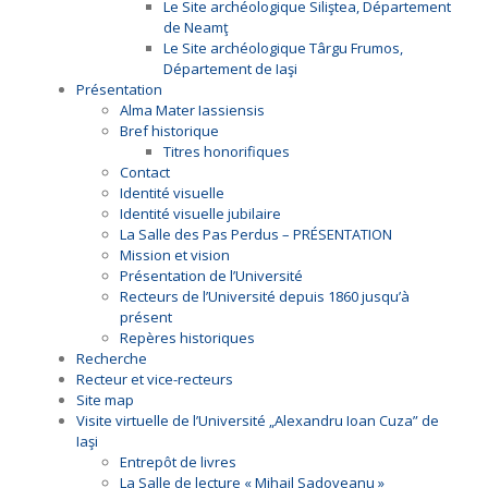
Le Site archéologique Siliştea, Département
de Neamţ
Le Site archéologique Târgu Frumos,
Département de Iaşi
Présentation
Alma Mater Iassiensis
Bref historique
Titres honorifiques
Contact
Identité visuelle
Identité visuelle jubilaire
La Salle des Pas Perdus – PRÉSENTATION
Mission et vision
Présentation de l’Université
Recteurs de l’Université depuis 1860 jusqu’à
présent
Repères historiques
Recherche
Recteur et vice-recteurs
Site map
Visite virtuelle de l’Université „Alexandru Ioan Cuza” de
Iaşi
Entrepôt de livres
La Salle de lecture « Mihail Sadoveanu »