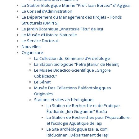
La Station Biologique Marine “Prof. Ioan Borcea” d’ Agigea
Le Conseil d’Administration
Le Département du Management des Projets – Fonds
Structurels (DMPFS)
Le Jardin Botanique „Anastasie Fătu” de Iaşi
Le Musée d’Histoire Naturelle
Le Service Doctorat
Nouvelles
Organizare
La Collection du Séminaire d’Archéologie
La Station biologique “Petre Jitariu” de Neamţ
Le Musée Didactico-Scientifique „Grigore
Cobălcescu”
Le Sénat
Musée Des Collections Paléontologiques
Originales
Stations et sites archéologiques
La Station de Recherche et de Pratique
Étudiante „Ion Gugiuman” Rarău
La Station de Recherches pour l’Aquaculture
et l’Écologie Aquatique de Iaşi
Le Site archéologique Isaiia, com.
Răducăneni, Département de Iaşi