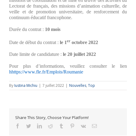
missions de coordination et de mise en œuvre des activités du
Lectorat de français, des missions d’animation culturelle, de
veille et de promotion universitaire, de renforcement du
continuum éducatif francophone.
Durée du contrat :
10 mois
er
Date de début du contrat :
le 1
octobre 2022
Date limite de candidature :
le 20 juillet 2022
Pour plus d’informations, veuillez consulter le lien
hhttps://www.fle.fr/Emplois/Roumanie
By
Iustina Michiu
|
7 juillet 2022
|
Nouvelles
,
Top
Share This Story, Choose Your Platform!
facebook
twitter
linkedin
reddit
tumblr
pinterest
vk
Email