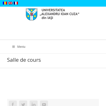
Skip
to
content
Search
for:
Meniu
Salle de cours