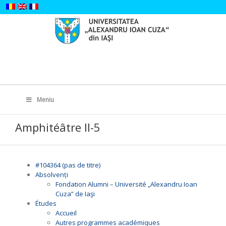
Skip
to
content
Search
for:
Meniu
Amphitéâtre II-5
#104364 (pas de titre)
Absolvenți
Fondation Alumni – Université „Alexandru Ioan
Cuza” de Iaşi
Études
Accueil
Autres programmes académiques