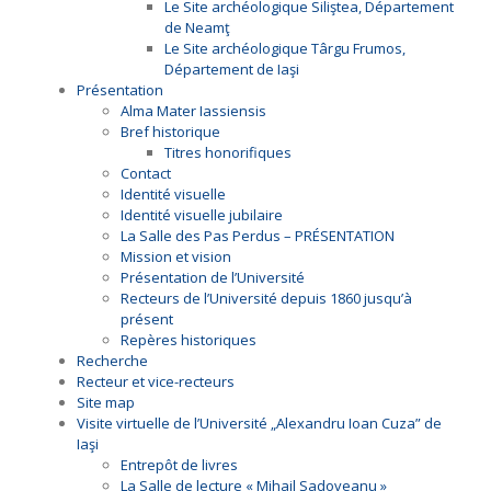
Le Site archéologique Siliştea, Département
de Neamţ
Le Site archéologique Târgu Frumos,
Département de Iaşi
Présentation
Alma Mater Iassiensis
Bref historique
Titres honorifiques
Contact
Identité visuelle
Identité visuelle jubilaire
La Salle des Pas Perdus – PRÉSENTATION
Mission et vision
Présentation de l’Université
Recteurs de l’Université depuis 1860 jusqu’à
présent
Repères historiques
Recherche
Recteur et vice-recteurs
Site map
Visite virtuelle de l’Université „Alexandru Ioan Cuza” de
Iaşi
Entrepôt de livres
La Salle de lecture « Mihail Sadoveanu »