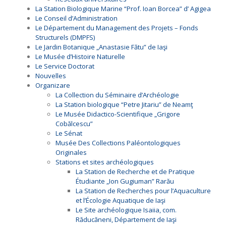
La Station Biologique Marine “Prof. Ioan Borcea” d’ Agigea
Le Conseil d’Administration
Le Département du Management des Projets – Fonds
Structurels (DMPFS)
Le Jardin Botanique „Anastasie Fătu” de Iaşi
Le Musée d’Histoire Naturelle
Le Service Doctorat
Nouvelles
Organizare
La Collection du Séminaire d’Archéologie
La Station biologique “Petre Jitariu” de Neamţ
Le Musée Didactico-Scientifique „Grigore
Cobălcescu”
Le Sénat
Musée Des Collections Paléontologiques
Originales
Stations et sites archéologiques
La Station de Recherche et de Pratique
Étudiante „Ion Gugiuman” Rarău
La Station de Recherches pour l’Aquaculture
et l’Écologie Aquatique de Iaşi
Le Site archéologique Isaiia, com.
Răducăneni, Département de Iaşi