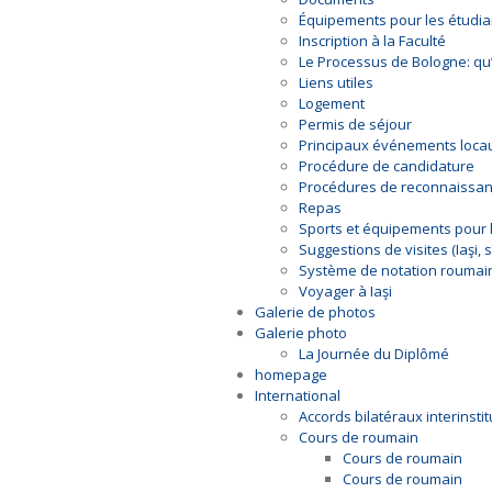
Équipements pour les étudia
Inscription à la Faculté
Le Processus de Bologne: qu’
Liens utiles
Logement
Permis de séjour
Principaux événements loca
Procédure de candidature
Procédures de reconnaissa
Repas
Sports et équipements pour l
Suggestions de visites (Iaşi,
Système de notation roumai
Voyager à Iaşi
Galerie de photos
Galerie photo
La Journée du Diplômé
homepage
International
Accords bilatéraux interinsti
Cours de roumain
Cours de roumain
Cours de roumain