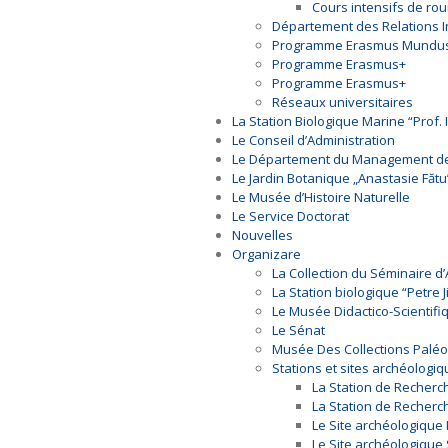
Cours intensifs de rou
Département des Relations I
Programme Erasmus Mundu
Programme Erasmus+
Programme Erasmus+
Réseaux universitaires
La Station Biologique Marine “Prof. 
Le Conseil d’Administration
Le Département du Management des 
Le Jardin Botanique „Anastasie Fătu”
Le Musée d’Histoire Naturelle
Le Service Doctorat
Nouvelles
Organizare
La Collection du Séminaire d
La Station biologique “Petre 
Le Musée Didactico-Scientifi
Le Sénat
Musée Des Collections Paléo
Stations et sites archéologi
La Station de Recherc
La Station de Recherch
Le Site archéologique 
Le Site archéologique