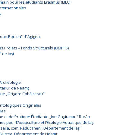
main pour les étudiants Erasmus (EILC)
nternationales
s
Ioan Borcea” d’ Agigea
Projets – Fonds Structurels (DMPFS)
 de Iaşi
’Archéologie
Jitariu” de Neamţ
que „Grigore Cobălcescu”
ntologiques Originales
ques
he et de Pratique Étudiante „Ion Gugiuman” Rarău
es pour l’Aquaculture et l’Écologie Aquatique de Iaşi
Isaiia, com. Răducăneni, Département de Iaşi
 Siliştea, Département de Neamţ