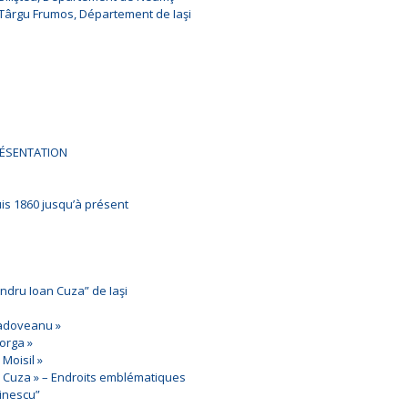
 Târgu Frumos, Département de Iaşi
PRÉSENTATION
uis 1860 jusqu’à présent
xandru Ioan Cuza” de Iaşi
 Sadoveanu »
Iorga »
 Moisil »
n Cuza » – Endroits emblématiques
inescu”