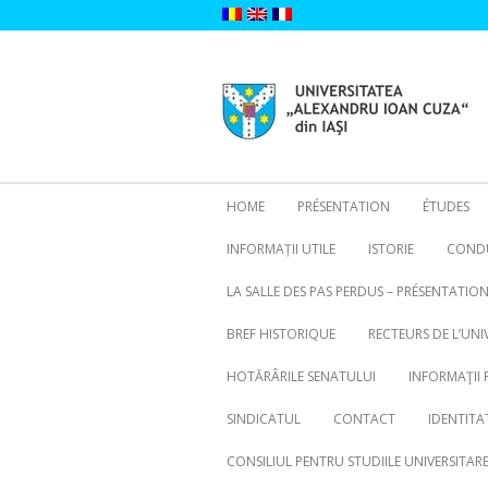
Skip
to
content
HOME
PRÉSENTATION
ÉTUDES
INFORMAȚII UTILE
ISTORIE
CONDU
LA SALLE DES PAS PERDUS – PRÉSENTATIO
BREF HISTORIQUE
RECTEURS DE L’UNI
HOTĂRÂRILE SENATULUI
INFORMAŢII 
SINDICATUL
CONTACT
IDENTITA
CONSILIUL PENTRU STUDIILE UNIVERSITA