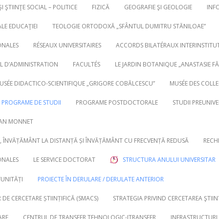
ŞI ŞTIINŢE SOCIAL – POLITICE
FIZICĂ
GEOGRAFIE ŞI GEOLOGIE
INF
ALE EDUCAŢIEI
TEOLOGIE ORTODOXĂ „SFÂNTUL DUMITRU STĂNILOAE”
ONALES
RÉSEAUX UNIVERSITAIRES
ACCORDS BILATÉRAUX INTERINSTITU
IL D’ADMINISTRATION
FACULTÉS
LE JARDIN BOTANIQUE „ANASTASIE FĂT
MUSÉE DIDACTICO-SCIENTIFIQUE „GRIGORE COBĂLCESCU”
MUSÉE DES COLL
PROGRAME DE STUDII
PROGRAME POSTDOCTORALE
STUDII PREUNIVE
EAN MONNET
 ÎNVĂȚĂMÂNT LA DISTANȚĂ ȘI ÎNVĂȚĂMÂNT CU FRECVENȚĂ REDUSĂ
RECH
ONALES
LE SERVICE DOCTORAT
STRUCTURA ANULUI UNIVERSITAR
TUNITĂȚI
PROIECTE ÎN DERULARE / DERULATE ANTERIOR
DE CERCETARE ȘTIINȚIFICĂ (SMACS)
STRATEGIA PRIVIND CERCETAREA ŞTIIN
ARE
CENTRUL DE TRANSFER TEHNOLOGIC-ITRANSFER
INFRASTRUCTURI 