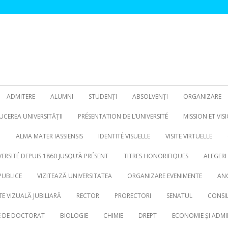
ADMITERE
ALUMNI
STUDENȚI
ABSOLVENȚI
ORGANIZARE
CEREA UNIVERSITĂȚII
PRÉSENTATION DE L’UNIVERSITÉ
MISSION ET VIS
N
ALMA MATER IASSIENSIS
IDENTITÉ VISUELLE
VISITE VIRTUELLE
VERSITÉ DEPUIS 1860 JUSQU’À PRÉSENT
TITRES HONORIFIQUES
ALEGERI
PUBLICE
VIZITEAZĂ UNIVERSITATEA
ORGANIZARE EVENIMENTE
ANG
TE VIZUALĂ JUBILIARĂ
RECTOR
PRORECTORI
SENATUL
CONSIL
RE DE DOCTORAT
BIOLOGIE
CHIMIE
DREPT
ECONOMIE ŞI ADMI