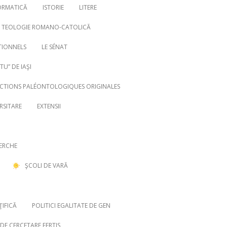
ORMATICĂ
ISTORIE
LITERE
TEOLOGIE ROMANO-CATOLICĂ
TIONNELS
LE SÉNAT
U” DE IAŞI
ECTIONS PALÉONTOLOGIQUES ORIGINALES
RSITARE
EXTENSII
ERCHE
ŞCOLI DE VARĂ
ŢIFICĂ
POLITICI EGALITATE DE GEN
DE CERCETARE EERTIS