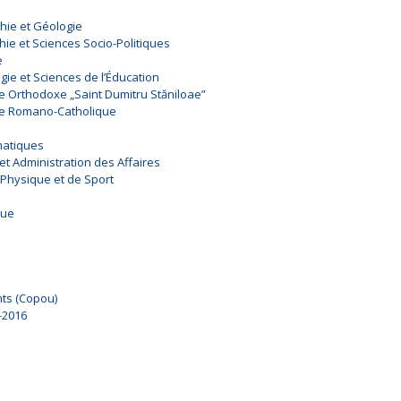
hie et Géologie
hie et Sciences Socio-Politiques
e
gie et Sciences de l’Éducation
ie Orthodoxe „Saint Dumitru Stăniloae”
gie Romano-Catholique
matiques
et Administration des Affaires
 Physique et de Sport
que
nts (Copou)
-2016