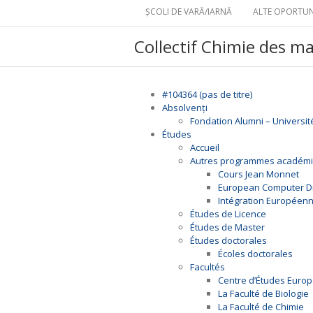
ȘCOLI DE VARĂ/IARNĂ
ALTE OPORTUN
Collectif Chimie des m
#104364 (pas de titre)
Absolvenți
Fondation Alumni – Universit
Études
Accueil
Autres programmes académ
Cours Jean Monnet
European Computer Dri
Intégration Européen
Études de Licence
Études de Master
Études doctorales
Écoles doctorales
Facultés
Centre d’Études Euro
La Faculté de Biologie
La Faculté de Chimie