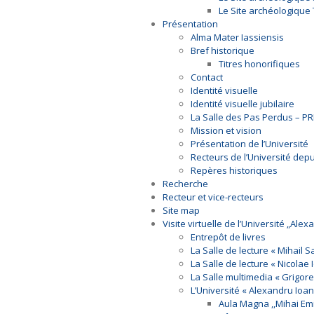
Le Site archéologique
Présentation
Alma Mater Iassiensis
Bref historique
Titres honorifiques
Contact
Identité visuelle
Identité visuelle jubilaire
La Salle des Pas Perdus – 
Mission et vision
Présentation de l’Université
Recteurs de l’Université dep
Repères historiques
Recherche
Recteur et vice-recteurs
Site map
Visite virtuelle de l’Université „Ale
Entrepôt de livres
La Salle de lecture « Mihail
La Salle de lecture « Nicolae 
La Salle multimedia « Grigore
L’Université « Alexandru Ioa
Aula Magna ,,Mihai Em