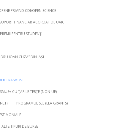
OPENE PRIVIND CDI/OPEN SCIENCE
SUPORT FINANCIAR ACORDAT DE UAIC
 PREMII PENTRU STUDENȚI
NDRU IOAN CUZA” DIN IAȘI
OUL ERASMUS+
MUS+ CU ŢĂRILE TERŢE (NON-UE)
NET)
PROGRAMUL SEE (EEA GRANTS)
ESTIMONIALE
ALTE TIPURI DE BURSE