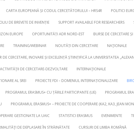
CARTA EUROPEANĂ ȘI CODUL CERCETĂTORULUI – HRS4R
POLITICI EUR
LIU DE BREVETE DE INVENȚIE
SUPPORT AVAILABLE FOR RESEARCHERS
RIZON EUROPE
OPORTUNITĂȚI ADR NORD-EST
BURSE DE CERCETARE ȘI
ARE
TRAINING/WEBINAR
NOUTĂȚI DIN CERCETARE
NAŢIONALE
R DE CERCETARE, INOVARE ȘI EXCELENȚĂ ȘTIINȚIFICĂ LA UNIVERSITATEA „ALEXA
ACTIVITĂŢII DE CERCETARE-DEZVOLTARE
INTERNAŢIONALE
IONARE AL SREI
PROIECTE FDI – DOMENIUL INTERNAȚIONALIZARE
BIR
PROGRAMUL ERASMUS+ CU ȚĂRILE PARTICIPANTE (UE)
PROGRAMUL ERAS
U
PROGRAMUL ERASMUS+ – PROIECTE DE COOPERARE (KA2, KA3, JEAN MON
OPERARE GESTIONATE LA UAIC
STATISTICI ERASMUS
EVENIMENTE
T
MALITĂŢI DE DEPLASARE ÎN STRĂINĂTATE
CURSURI DE LIMBA ROMÂNĂ