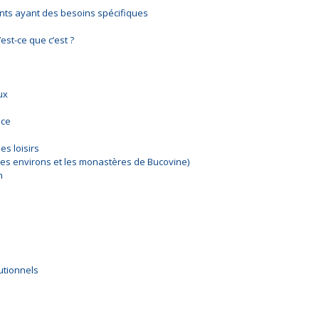
nts ayant des besoins spécifiques
est-ce que c’est ?
ux
nce
es loisirs
 ses environs et les monastères de Bucovine)
n
tutionnels