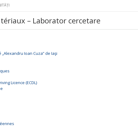
ITĂȚI
atériaux – Laborator cercetare
é „Alexandru Ioan Cuza” de Iaşi
iques
ving Licence (ECDL)
ne
péennes