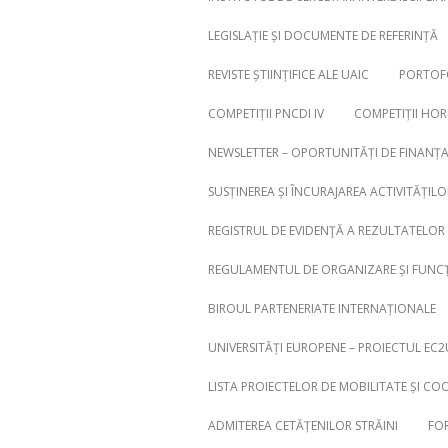
LEGISLAȚIE ȘI DOCUMENTE DE REFERINȚĂ
REVISTE ȘTIINȚIFICE ALE UAIC
PORTOFO
COMPETIȚII PNCDI IV
COMPETIȚII HO
NEWSLETTER – OPORTUNITĂȚI DE FINANȚ
SUSȚINEREA ȘI ÎNCURAJAREA ACTIVITĂȚILO
REGISTRUL DE EVIDENŢĂ A REZULTATELOR 
REGULAMENTUL DE ORGANIZARE ȘI FUNCȚ
BIROUL PARTENERIATE INTERNAȚIONALE
UNIVERSITĂȚI EUROPENE – PROIECTUL EC2
LISTA PROIECTELOR DE MOBILITATE ȘI CO
ADMITEREA CETĂȚENILOR STRĂINI
FOR