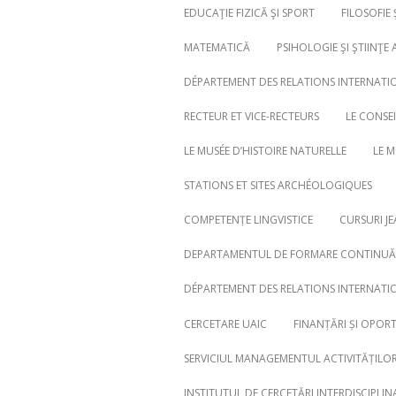
EDUCAŢIE FIZICĂ ŞI SPORT
FILOSOFIE 
MATEMATICĂ
PSIHOLOGIE ŞI ŞTIINŢE 
DÉPARTEMENT DES RELATIONS INTERNATI
RECTEUR ET VICE-RECTEURS
LE CONSE
LE MUSÉE D’HISTOIRE NATURELLE
LE 
STATIONS ET SITES ARCHÉOLOGIQUES
COMPETENȚE LINGVISTICE
CURSURI J
DEPARTAMENTUL DE FORMARE CONTINUĂ,
Search
for:
DÉPARTEMENT DES RELATIONS INTERNATI
CERCETARE UAIC
FINANȚĂRI ȘI OPOR
SERVICIUL MANAGEMENTUL ACTIVITĂȚILOR 
INSTITUTUL DE CERCETĂRI INTERDISCIPLIN