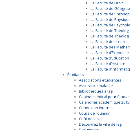
La Faculté de Droit
La Faculté de Géograp
La Faculté de Philosop
La Faculté de Physiqu
La Faculté de Psycholo
La Faculté de Théolog
La Faculté de Théolo
La Faculté des Lettres
La Faculté des Mathé
La Faculté d’Économie 
La Faculté d’Education
La Faculté d’Histoire
La Faculté d’Informati
Étudiants
Associations étudiantes
Assurance maladie
Bibliothèques à Iaşi
Cabinet médical pour étudia
Calendrier académique 2015
Connexion Internet
Cours de roumain
Coût de la vie
Découvrez la ville de Iaşi
Documents