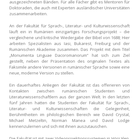
ausgezeichneten Bänden. Für alle Fächer gibt es Mentoren für
Doktoraden, die auch mit Experten ausländischer Universitäten
zusammenarbeiten.
An der Fakultät für Sprach-, Literatur- und Kulturwissenschaft
läuft ein in Rumänien einzigartiges Forschungsprojekt – die
vergleichene und kritische Wiedergabe der Bibel von 1688; Hier
arbeiten Spezialisten aus Iasi, Bukarest, Freiburg und der
Rumänischen Akademie zusammen. Das Projekt mit dem Titel
„Monumenta Linguae Dacoromanorum“ hat sich zum Ziel
gestellt, neben der Präsentation des originalen Textes als
Faksimile andere Versionen in rumänischer Sprache sowie eine
neue, moderne Version zu stellen.
Ein dauerhaftes Anliegen der Fakultät ist das offerieren von
Kontakten zwischen rumänischen Studenten und
Literaturwissenschaftlern aus der ganzen Welt. In den letzten
fünf Jahren hatten die Studenten der Fakultät für Sprach-,
Literatur- und Kulturwissenschaften die Gelegenheit,
Berühmtheiten im philologischen Bereich wie David Crystal,
Michael Metzeltin, Norman Manea und David Lodge
kennenzulernen und sich mit ihnen auszutauschen.
Die Fakultät ist mit zwei Videoprojektionssystemen in Hörsälen,