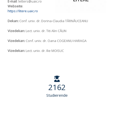
E-mail
: letters
@uaic.ro
Webseite
:
https://litere.uaic.ro
Dekan:
Conf. univ. dr. Dorina-Claudia TĂRNĂUCEANU
Vizedekan:
Lect. univ. dr. Titi Alin CĂLIN
Vizedekan:
Conf. univ. dr. Oana COGEANU-HARAGA
Vizedekan:
Lect. univ. dr. Ilie MOISUC
2162
Studierende