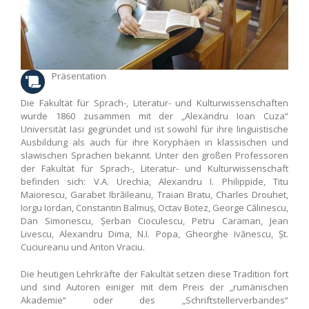
Präsentation
Die Fakultät für Sprach-, Literatur- und Kulturwissenschaften
wurde 1860 zusammen mit der „Alexandru Ioan Cuza“
Universität Iasi gegründet und ist sowohl für ihre linguistische
Ausbildung als auch für ihre Koryphäen in klassischen und
slawischen Sprachen bekannt. Unter den großen Professoren
der Fakultät für Sprach-, Literatur- und Kulturwissenschaft
befinden sich: V.A. Urechia, Alexandru I. Philippide, Titu
Maiorescu, Garabet Ibrăileanu, Traian Bratu, Charles Drouhet,
Iorgu Iordan, Constantin Balmuș, Octav Botez, George Călinescu,
Dan Simonescu, Șerban Cioculescu, Petru Caraman, Jean
Livescu, Alexandru Dima, N.I. Popa, Gheorghe Ivănescu, Șt.
Cuciureanu und Ariton Vraciu.
Die heutigen Lehrkräfte der Fakultät setzen diese Tradition fort
und sind Autoren einiger mit dem Preis der „rumänischen
Akademie“ oder des „Schriftstellerverbandes“