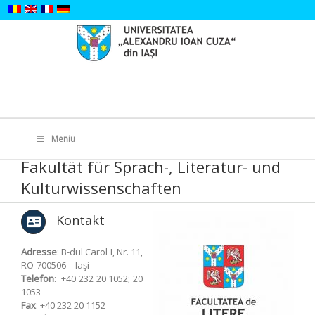
Skip
to
content
Search
for:
Meniu
Fakultät für Sprach-, Literatur- und
Kulturwissenschaften
Kontakt
Adresse
: B-dul Carol I, Nr. 11,
RO-700506 – Iaşi
Telefon
: +40 232 20 1052; 20
1053
Fax
: +40 232 20 1152