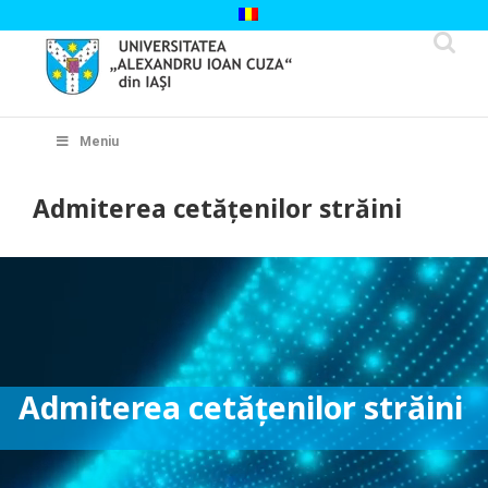
Skip
to
content
Cautare...
Meniu
Admiterea cetățenilor străini
Admiterea cetățenilor străini