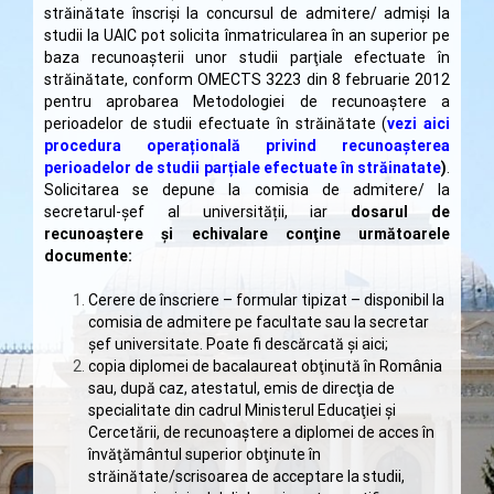
străinătate înscriși la concursul de admitere/ admiși la
studii la UAIC pot solicita înmatricularea în an superior pe
baza recunoaşterii unor studii parţiale efectuate în
străinătate, conform OMECTS 3223 din 8 februarie 2012
pentru aprobarea Metodologiei de recunoaştere a
perioadelor de studii efectuate în străinătate (
vezi aici
procedura operațională privind recunoașterea
perioadelor de studii parțiale efectuate în străinatate
)
.
Solicitarea se depune la comisia de admitere/ la
secretarul-șef al universității, iar
d
osarul de
recunoaştere și echivalare conţine următoarele
documente:
Cerere de înscriere – formular tipizat – disponibil la
comisia de admitere pe facultate sau la secretar
șef universitate. Poate fi descărcată și
aici
;
copia diplomei de bacalaureat obţinută în România
sau, după caz, atestatul, emis de direcţia de
specialitate din cadrul Ministerul Educaţiei și
Cercetării, de recunoaştere a diplomei de acces în
învăţământul superior obţinute în
străinătate/scrisoarea de acceptare la studii,