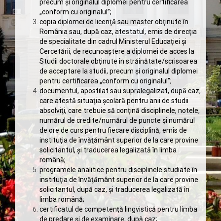
precum și originalul diplomei pentru certificarea
„conform cu originalul”;
copia diplomei de licenţă sau master obţinute în
România sau, după caz, atestatul, emis de direcţia
de specialitate din cadrul Ministerul Educaţiei și
Cercetării, de recunoaştere a diplomei de acces la
Studii doctorale obţinute în străinătate/scrisoarea
de acceptare la studii, precum și originalul diplomei
pentru certificarea „conform cu originalul”;
documentul, apostilat sau supralegalizat, după caz,
care atestă situaţia şcolară pentru anii de studii
absolviţi, care trebuie să conţină disciplinele, notele,
numărul de credite/numărul de puncte şi numărul
de ore de curs pentru fiecare disciplină, emis de
instituţia de învăţământ superior de la care provine
solicitantul, şi traducerea legalizată în limba
română;
programele analitice pentru disciplinele studiate în
instituţia de învăţământ superior de la care provine
solicitantul, după caz, şi traducerea legalizată în
limba română;
certificatul de competenţă lingvistică pentru limba
de predare şi de examinare, după caz;