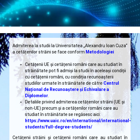
Admiterea la studii la Universitatea „Alexandru Ioan Cuza”
a cetățenilor străini se face conform
Metodologiei
Cetățenii UE și cetățenii români care au studiat în
străinătate pot fi admiși la studii în aceleași condiții
cu cetățenii români, cu condiția recunoașterii
studiilor urmate în străinătate de către
Centrul
Național de Recunoaștere și Echivalare a
Diplomelor
.
Detaliile privind admiterea cetățenilor străini (UE și
non-UE) precum și a cetățenilor români care au
studiat în străinătate se regăsesc aici:
https://www.uaic.ro/en/international/international-
students/full-degree-students/
Cetățenii străini și cetățenii români care au studiat în