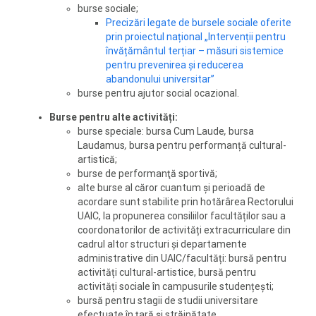
burse sociale;
Precizări legate de bursele sociale oferite
prin proiectul național „Intervenții pentru
învățământul terțiar – măsuri sistemice
pentru prevenirea și reducerea
abandonului universitar”
burse pentru ajutor social ocazional.
Burse pentru alte activități:
burse speciale: bursa Cum Laude
,
bursa
Laudamus
,
bursa pentru performanță cultural-
artistică;
burse de performanţă sportivă;
alte burse al căror cuantum și perioadă de
acordare sunt stabilite prin hotărârea Rectorului
UAIC, la propunerea consiliilor facultăților sau a
coordonatorilor de activități extracurriculare din
cadrul altor structuri și departamente
administrative din UAIC/facultăți: bursă pentru
activități cultural-artistice, bursă pentru
activități sociale în campusurile studențești;
bursă pentru stagii de studii universitare
efectuate în țară și străinătate.