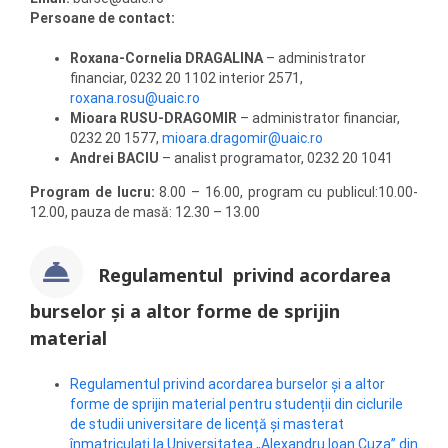
Persoane de contact:
Roxana-Cornelia DRAGALINA
– administrator
financiar, 0232 20 1102 interior 2571,
roxana.rosu@uaic.ro
Mioara
RUSU
-DRAGOMIR
– administrator financiar,
0232 20 1577,
mioara.dragomir@uaic.ro
Andrei BACIU
– analist programator, 0232 20 1041
Program de lucru:
8.00 – 16.00, program cu publicul:10.00-
12.00, pauza de masă: 12.30 – 13.00
Regulamentul privind acordarea
burselor și a altor forme de sprijin
material
Regulamentul privind acordarea burselor și a altor
forme de sprijin material pentru studenții din ciclurile
de studii universitare de licență și masterat
înmatriculați la Universitatea „Alexandru Ioan Cuza” din