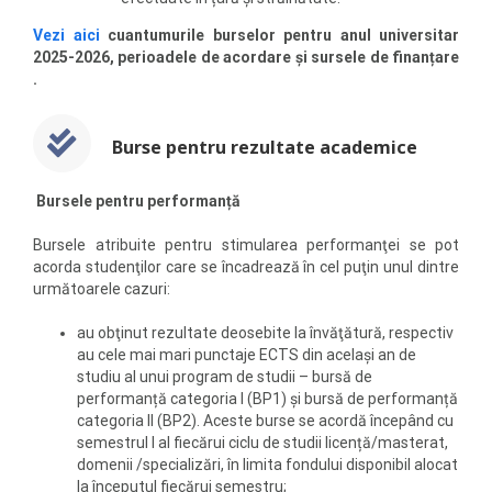
Vezi aici
cuantumurile burselor pentru anul universitar
2025-2026, perioadele de acordare și sursele de finanțare
.
Burse pentru rezultate academice
Bursele pentru performanță
Bursele atribuite pentru stimularea performanţei se pot
acorda studenţilor care se încadrează în cel puţin unul dintre
următoarele cazuri:
au obţinut rezultate deosebite la învăţătură, respectiv
au cele mai mari punctaje ECTS din acelaşi an de
studiu al unui program de studii – bursă de
performanță categoria I (BP1) și bursă de performanță
categoria II (BP2). Aceste burse se acordă începând cu
semestrul I al fiecărui ciclu de studii licență/masterat,
domenii /specializări, în limita fondului disponibil alocat
la începutul fiecărui semestru;