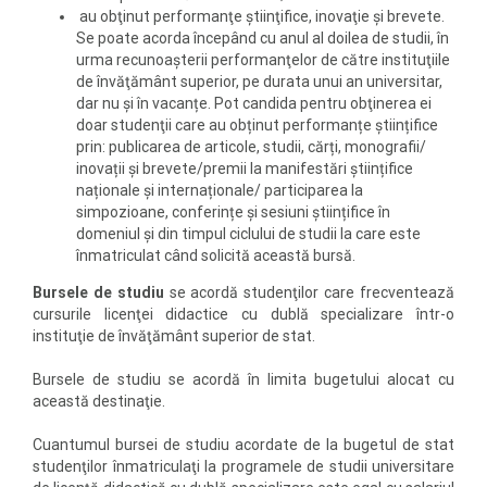
au obţinut performanţe ştiinţifice, inovaţie şi brevete.
Se poate acorda începând cu anul al doilea de studii, în
urma recunoaşterii performanţelor de către instituţiile
de învăţământ superior, pe durata unui an universitar,
dar nu și în vacanțe. Pot candida pentru obţinerea ei
doar studenţii care au obținut performanțe științifice
prin: publicarea de articole, studii, cărți, monografii/
inovații și brevete/premii la manifestări științifice
naționale și internaționale/ participarea la
simpozioane, conferințe și sesiuni științifice în
domeniul și din timpul ciclului de studii la care este
înmatriculat când solicită această bursă.
Bursele de studiu
se acordă studenţilor care frecventează
cursurile licenţei didactice cu dublă specializare într-o
instituţie de învăţământ superior de stat.
Bursele de studiu se acordă în limita bugetului alocat cu
această destinaţie.
Cuantumul bursei de studiu acordate de la bugetul de stat
studenţilor înmatriculaţi la programele de studii universitare