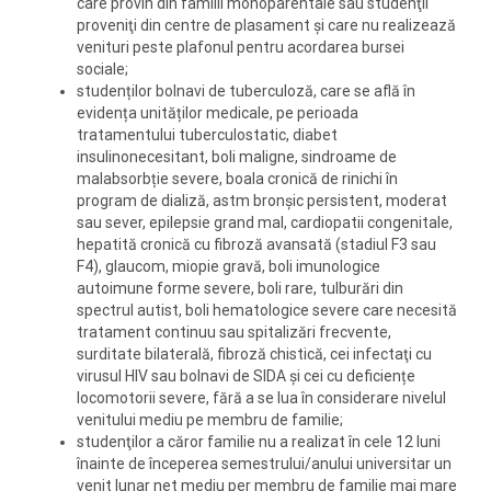
care provin din familii monoparentale sau studenţii
proveniţi din centre de plasament şi care nu realizează
venituri peste plafonul pentru acordarea bursei
sociale;
studenților bolnavi de tuberculoză, care se află în
evidența unităților medicale, pe perioada
tratamentului tuberculostatic, diabet
insulinonecesitant, boli maligne, sindroame de
malabsorbție severe, boala cronică de rinichi în
program de dializă, astm bronșic persistent, moderat
sau sever, epilepsie grand mal, cardiopatii congenitale,
hepatită cronică cu fibroză avansată (stadiul F3 sau
F4), glaucom, miopie gravă, boli imunologice
autoimune forme severe, boli rare, tulburări din
spectrul autist, boli hematologice severe care necesită
tratament continuu sau spitalizări frecvente,
surditate bilaterală, fibroză chistică, cei infectaţi cu
virusul HIV sau bolnavi de SIDA și cei cu deficiențe
locomotorii severe, fără a se lua în considerare nivelul
venitului mediu pe membru de familie;
studenţilor a căror familie nu a realizat în cele 12 luni
înainte de începerea semestrului/anului universitar un
venit lunar net mediu per membru de familie mai mare