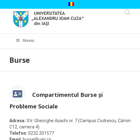
Skip
to
content
Cautare...
Meniu
Burse
Compartimentul Burse și
Probleme Sociale
Adresa:
Str. Gheorghe Asachi nr. 7 (Campus Codrescu, Cămin
C12, camera 4)
Telefon:
0232.201577
Email:
burse@uaic.ro