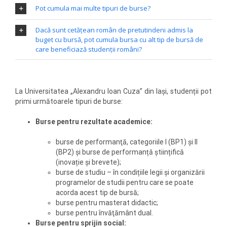
Pot cumula mai multe tipuri de burse?
Dacă sunt cetățean român de pretutindeni admis la
buget cu bursă, pot cumula bursa cu alt tip de bursă de
care beneficiază studenții români?
La Universitatea „Alexandru Ioan Cuza” din Iași, studenții pot
primi următoarele tipuri de burse:
Burse pentru rezultate academice:
burse de performanţă, categoriile I (BP1) și II
(BP2) și burse de performanță științifică
(inovație și brevete);
burse de studiu – în condițiile legii și organizării
programelor de studii pentru care se poate
acorda acest tip de bursă;
burse pentru masterat didactic;
burse pentru învăţământ dual.
Burse pentru sprijin social: