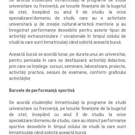
Se acordă studenților înmatriculați la programe de studii
universitare cu frecvență, pe locurile finanțate de la bugetul
de stat, începând cu anul II de studiu la orice
specializare/domeniu de studii, care au o activitate
universitară și de creație cultural-artistică meritorie și au
înregistrat performanțe deosebite pentru aceste tipuri de
activități extracurriculare / vocaționale în timpul ciclului de
studii la care sunt înmatriculați când solicită această bursă.
Această bursă se acordă lunar, pe durata unui an universitar,
pentru perioada în care se desfășoară activități didactice,
prin care se înțelege: cursuri, seminare, laboratoare, proiecte,
activități practice, sesiuni de examene, conform graficului
activităților.
Bursele de performanță sportivă
Se acordă studenților înmatriculați la programe de studii
universitare cu frecvență, pe locurile finanțate de la bugetul
de stat, începând cu anul II de studiu la orice
specializare/domeniu de studiu, care au obținut performanțe
sportive deosebite în timpul ciclului de studii la care sunt
înmatriculați când solicită această bursă.