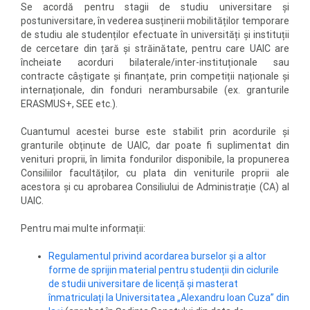
Se acordă pentru stagii de studiu universitare și
postuniversitare, în vederea susținerii mobilităților temporare
de studiu ale studenților efectuate în universități și instituții
de cercetare din țară și străinătate, pentru care UAIC are
încheiate acorduri bilaterale/inter-instituționale sau
contracte câștigate și finanțate, prin competiții naționale și
internaționale, din fonduri nerambursabile (ex. granturile
ERASMUS+, SEE etc.).
Cuantumul acestei burse este stabilit prin acordurile și
granturile obținute de UAIC, dar poate fi suplimentat din
venituri proprii, în limita fondurilor disponibile, la propunerea
Consiliilor facultăților, cu plata din veniturile proprii ale
acestora și cu aprobarea Consiliului de Administrație (CA) al
UAIC.
Pentru mai multe informații:
Regulamentul privind acordarea burselor și a altor
forme de sprijin material pentru studenții din ciclurile
de studii universitare de licență și masterat
înmatriculați la Universitatea „Alexandru Ioan Cuza” din