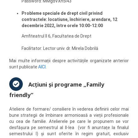
Password: MMgdVXh5i43
P
robleme speciale de drept civil privind
contractele: locatiune, închiriere, arendare
, 12
decembrie 2022, între orele 10:00-12:00
Amfiteatrul II 6, Facultatea de Drept
Facilitator: Lector univ. dr. Mirela Dobrilă
Mai multe informații despre activitățile organizate anterior
sunt publicate
AICI.
Acţiuni şi programe „Family
friendly”
Ateliere de formare/ consiliere în vederea definirii celor mai
bune strategii de îmbinare armonioasă a vieții profesionale
cu cea de familie. Atelierele pe care le propunem se vor
desfășura pe semestrul al II-lea (vor fi anuntațe la finalul
semestrului I) și sunt oferite în regim gratuit, exclusiv