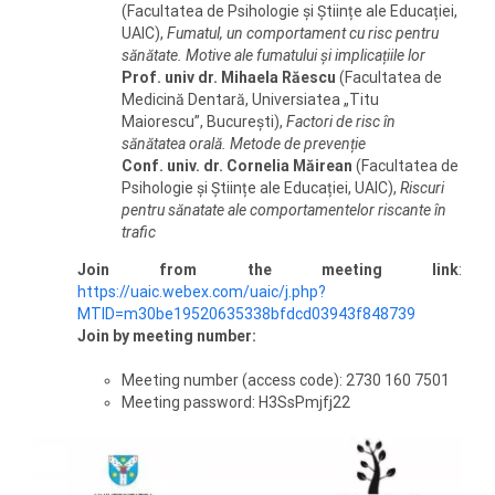
(Facultatea de Psihologie și Științe ale Educației,
UAIC),
Fumatul, un comportament cu risc pentru
sănătate. Motive ale fumatului și implicațiile lor
Prof. univ dr. Mihaela Răescu
(Facultatea de
Medicină Dentară, Universiatea „Titu
Maiorescu”, București),
Factori de risc în
sănătatea orală. Metode de prevenție
Conf. univ. dr. Cornelia Măirean
(Facultatea de
Psihologie și Științe ale Educației, UAIC),
Riscuri
pentru sănatate ale comportamentelor riscante în
trafic
Join from the meeting link
:
https://uaic.webex.com/uaic/j.php?
MTID=m30be19520635338bfdcd03943f848739
Join by meeting number:
Meeting number (access code): 2730 160 7501
Meeting password: H3SsPmjfj22