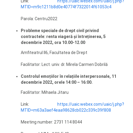
Link:
https://uaic.webex.com/uaic/j.php?
MTID=m9c1211b8d0e40774f7322014f61053c4
Parola: Centru2022
Probleme speciale de drept civil privind
contractele: renta viageră și întreținerea, 5
decembrie 2022, ora 10.00-12.00
Amfiteatrul II6, Facultatea de Drept
Facilitator: Lect. univ. dr. Mirela Carmen Dobrilă
Controlul emoțiilor în relațiile interpersonale, 11
decembrie 2022, orele 14:00 – 16:00.
Facilitator: Mihaela Jitaru
Link:
https://uaic.webex.com/uaic/j.php?
MTID=m63a3aef4eaa98628cb022c339c39f808
Meeting number: 2731 114 8044