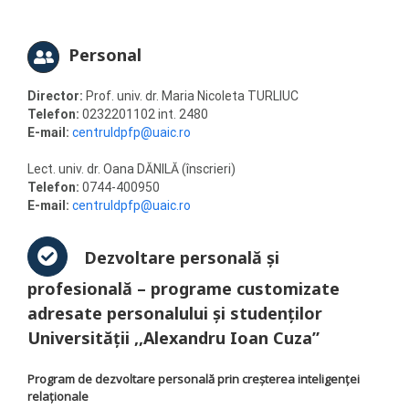
Personal
Director:
Prof. univ. dr. Maria Nicoleta TURLIUC
Telefon:
0232201102 int. 2480
E-mail:
centruldpfp@uaic.ro
Lect. univ. dr. Oana DĂNILĂ (înscrieri)
Telefon:
0744-400950
E-mail:
centruldpfp@uaic.ro
Dezvoltare personală şi
profesională
– programe customizate
adresate personalului și studenților
Universităţii ,,Alexandru Ioan Cuza”
Program de dezvoltare personală prin creșterea inteligenței
relaționale