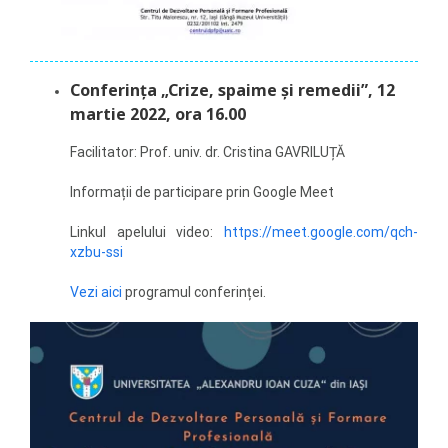
Conferința „Crize, spaime și remedii”, 12
martie 2022, ora 16.00
Facilitator: Prof. univ. dr. Cristina GAVRILUȚĂ
Informații de participare prin Google Meet
Linkul apelului video:
https://meet.google.com/qch-
xzbu-ssi
Vezi aici
programul conferinței.