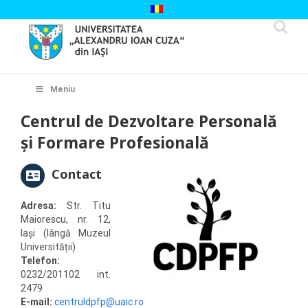
Skip
to
content
Cautare...
Meniu
Centrul de Dezvoltare Personală
și Formare Profesională
Contact
Adresa:
Str. Titu
Maiorescu, nr. 12,
Iași (lângă Muzeul
Universității)
Telefon:
0232/201102 int.
2479
E-mail:
centruldpfp@uaic.ro