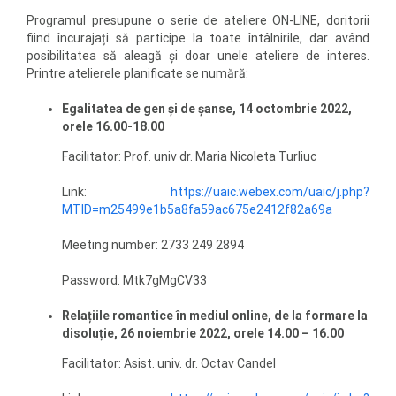
Programul presupune o serie de ateliere ON-LINE, doritorii
fiind încurajați să participe la toate întâlnirile, dar având
posibilitatea să aleagă și doar unele ateliere de interes.
Printre atelierele planificate se numără:
Egalitatea de gen și de șanse, 14 octombrie
2022,
orele 16.00-18.00
Facilitator: Prof. univ dr. Maria Nicoleta Turliuc
Link:
https://uaic.webex.com/uaic/j.php?
MTID=m25499e1b5a8fa59ac675e2412f82a69a
Meeting number: 2733 249 2894
Password: Mtk7gMgCV33
Relațiile romantice în mediul online, de la formare la
disoluție, 26 noiembrie 2022, orele 14.00 – 16.00
Facilitator: Asist. univ. dr. Octav Candel