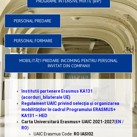
PROGRAME INTENSIVE MIXTE (BIP)
PERSONAL PREDARE
PERSONAL FORMARE
MOBILITĂŢI PREDARE INCOMING PENTRU PERSONAL
INVITAT DIN COMPANII
Institutii partenere Erasmus KA131
(acorduri_bilaterale UE)
Regulament UAIC privind selecţia şi organizarea
mobilităţilor în cadrul Programului ERASMUS+
KA131 – HED
Carta Universitară Erasmus+ UAIC 2021-2027
(
EN
/
RO
)
UAIC Erasmus Code:
RO IASI02