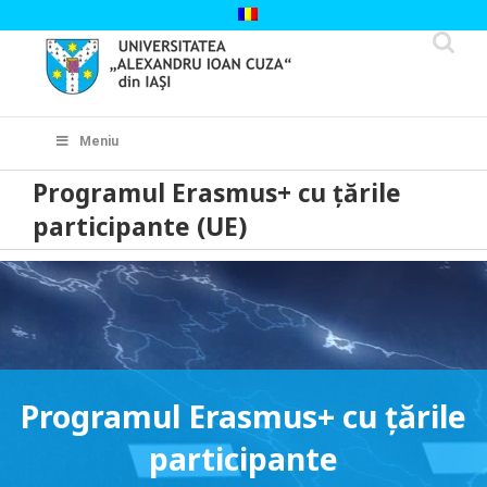
Skip
to
content
Cautare...
Meniu
Programul Erasmus+ cu țările
participante (UE)
Programul Erasmus+ cu țările
participante