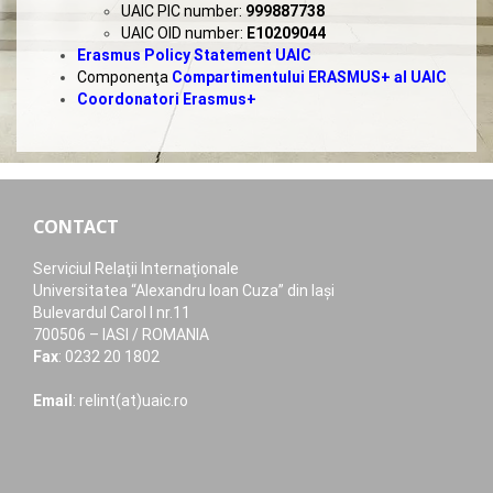
UAIC PIC number:
999887738
UAIC OID number:
E10209044
Erasmus Policy Statement UAIC
Componenţa
Compartimentului ERASMUS+ al UAIC
Coordonatori Erasmus+
CONTACT
Serviciul Relaţii Internaţionale
Universitatea “Alexandru Ioan Cuza” din Iaşi
Bulevardul Carol I nr.11
700506 – IASI / ROMANIA
Fax
: 0232 20 1802
Email
: relint(at)uaic.ro