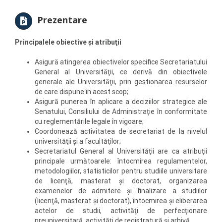
Prezentare
Principalele obiective şi atribuţii
Asigură atingerea obiectivelor specifice Secretariatului
General al Universităţii, ce derivă din obiectivele
generale ale Universităţii, prin gestionarea resurselor
de care dispune în acest scop;
Asigură punerea în aplicare a deciziilor strategice ale
Senatului, Consiliului de Administraţie în conformitate
cu reglementările legale în vigoare;
Coordonează activitatea de secretariat de la nivelul
universităţii şi a facultăţilor;
Secretariatul General al Universităţii are ca atribuţii
principale următoarele: întocmirea regulamentelor,
metodologiilor, statisticilor pentru studiile universitare
de licenţă, masterat şi doctorat, organizarea
examenelor de admitere şi finalizare a studiilor
(licenţă, masterat şi doctorat), întocmirea şi eliberarea
actelor de studii, activităţi de perfecţionare
preuniversitară, activităţi de registratură şi arhivă.