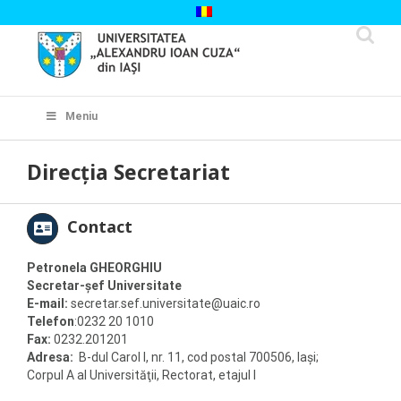
Skip
to
content
Cautare...
Meniu
Direcția Secretariat
Contact
Petronela GHEORGHIU
Secretar-șef Universitate
E-mail:
secretar.sef.universitate@uaic.ro
Telefon
:0232 20 1010
Fax:
0232.201201
Adresa:
B-dul Carol I, nr. 11, cod postal 700506, Iaşi;
Corpul A al Universităţii, Rectorat, etajul I