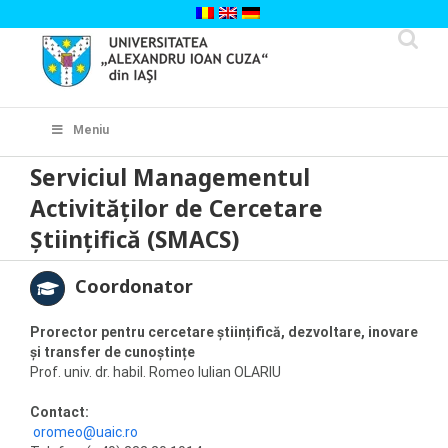
Skip
to
content
Cautare...
Meniu
Serviciul Managementul
Activităților de Cercetare
Științifică (SMACS)
Coordonator
Prorector pentru cercetare științifică, dezvoltare, inovare
și transfer de cunoștințe
Prof. univ. dr. habil. Romeo Iulian OLARIU
Contact:
oromeo@uaic.ro