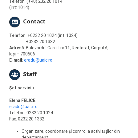
Telefon: (+40) 232 20 1014
(int: 1014)
Contact
Telefon
: +0232 20 1024 (int. 1024)
+0232 20 1382
Adresă
: Bulevardul Carol I nr.11, Rectorat, Corpul A,
Iaşi – 700506
E-mail
:
eradu@uaic.ro
Staff
Şef serviciu
Elena FELICE
eradu@uaic.ro
Telefon: 0232 20 1024
Fax: 0232 20 1382
Organizare, coordonare și control a activităților din
departament