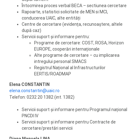
Întocmirea proces verbal BECA – sectiunea cercetare
Rapoarte, statistici solicitate de MEN si MCI,
conducerea UAIC, alte entități
Centre de cercetare (evidența, recunoaștere, altele
după caz)
Servicii suport și informare pentru:
Programe de cercetare: COST, ROSA, Horizon
EUROPE, cooperări internaționale
Alte programe de cercetare – cu implicarea
intregului personal SMACS
Registrul Național al Infrastructurilor
EERTIS/ROADMAP
Elena CONSTANTIN
elena.constantin@uaic.ro
Telefon: 0232 20 1382 (int. 1382)
Servicii suport și informare pentru Programul național
PNCDI IV
Servicii suport și informare pentru Contracte de
cercetare/prestări servicii
Diana Manuela LINA