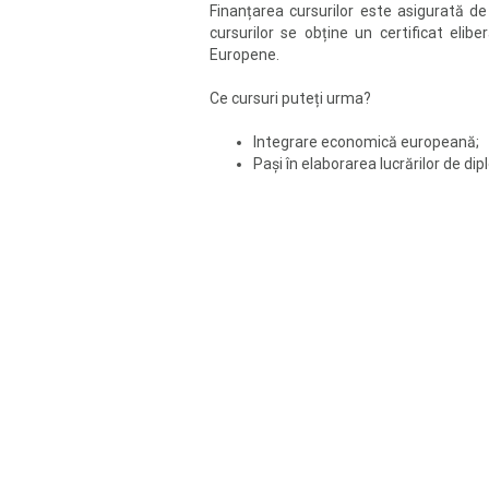
Finanțarea cursurilor este asigurată d
cursurilor se obține un certificat elib
Europene.
Ce cursuri puteți urma?
Integrare economică europeană;
Pași în elaborarea lucrărilor de di