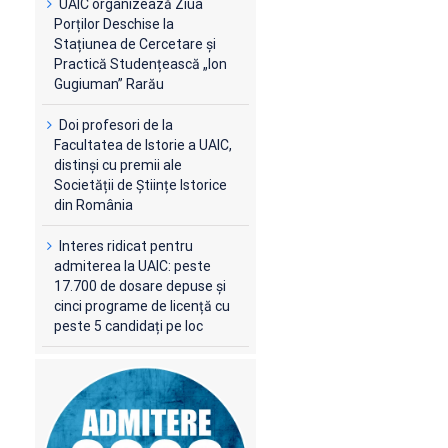
UAIC organizează Ziua
Porților Deschise la
Stațiunea de Cercetare și
Practică Studențească „Ion
Gugiuman” Rarău
Doi profesori de la
Facultatea de Istorie a UAIC,
distinși cu premii ale
Societății de Științe Istorice
din România
Interes ridicat pentru
admiterea la UAIC: peste
17.700 de dosare depuse și
cinci programe de licență cu
peste 5 candidați pe loc