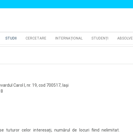
STUDII
CERCETARE
INTERNAȚIONAL
STUDENȚI
ABSOLVE
ardul Carol I, nr. 19, cod 700517, Iaşi
18
e tuturor celor interesați, numărul de locuri fiind nelimitat.