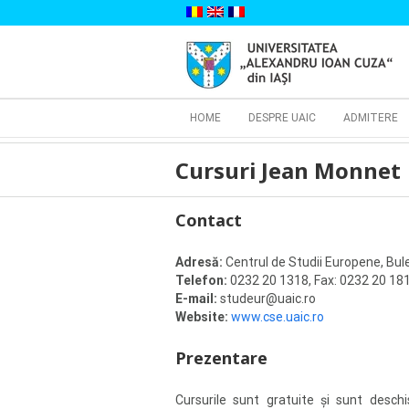
Skip
to
content
Cautare...
HOME
DESPRE UAIC
ADMITERE
Cursuri Jean Monnet
Contact
Adresă:
Centrul de Studii Europene, Bulev
Telefon:
0232 20 1318, Fax: 0232 20 18
E-mail:
studeur@uaic.ro
Website:
www.cse.uaic.ro
Prezentare
Cursurile sunt gratuite și sunt deschis