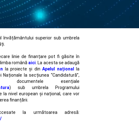
l învățământului superior sub umbrela
ți.
ecare linie de finanțare pot fi găsite în
în limba română
aici
. La acesta se adaugă
an
la proiecte și din
Apelul național
la
i Naționale la secțiunea “Candidatură”,
documentele esențiale
atura
) sub umbrela Programului
la nivel european și național, care vor
rea finanțării.
cesate la următoarea adresă:
/