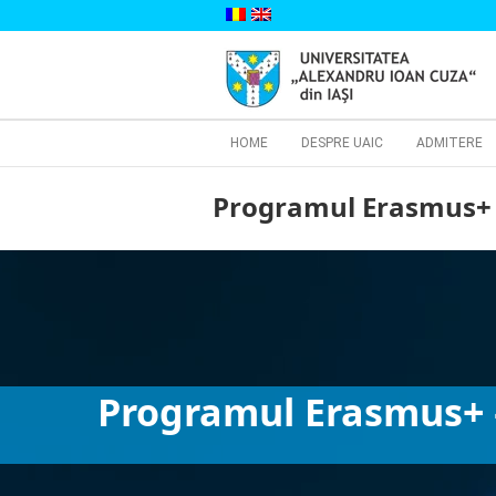
Skip
to
content
Cautare...
HOME
DESPRE UAIC
ADMITERE
Programul Erasmus+ –
Programul Erasmus+ –