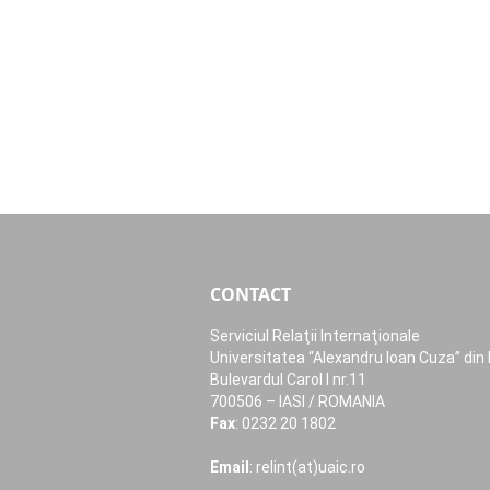
CONTACT
Serviciul Relaţii Internaţionale
Universitatea “Alexandru Ioan Cuza” din 
Bulevardul Carol I nr.11
700506 – IASI / ROMANIA
Fax
: 0232 20 1802
Email
: relint(at)uaic.ro