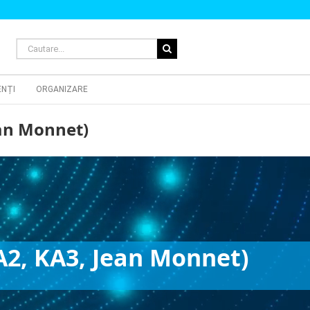
Cautare...
ENȚI
ORGANIZARE
ean Monnet)
A2, KA3, Jean Monnet)