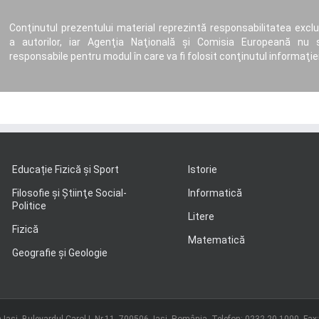
Conţinutul prezentului material reprezintă responsabilitatea exclu
a autorilor, iar Agenţia Naţională şi Comisia Europeană nu 
responsabile pentru modul în care va fi folosit conţinutul informaţiei
Educație Fizică și Sport
Istorie
Filosofie şi Ştiinţe Social-
Informatică
Politice
Litere
Fizică
Matematică
Geografie şi Geologie
 Iași, Bulevardul Carol I, Nr.11, 700506, Iaşi, România, Telefon: 0232 20 1000, Fax