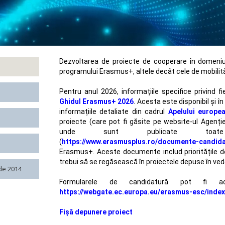
Dezvoltarea de proiecte de cooperare în domeniu
programului Erasmus+, altele decât cele de mobilită
Pentru anul 2026, informațiile specifice privind fi
Ghidul Erasmus+ 2026
. Acesta este disponibil și 
informațiile detaliate din cadrul
Apelului europe
proiecte (care pot fi găsite pe website-ul Agenție
unde sunt publicate toate 
(
https://www.erasmusplus.ro/documente-candid
Erasmus+. Aceste documente includ prioritățile de 
trebui să se regăsească în proiectele depuse în vede
 de 2014
Formularele de candidatură pot fi ac
https://webgate.ec.europa.eu/erasmus-esc/index
Fişă depunere proiect