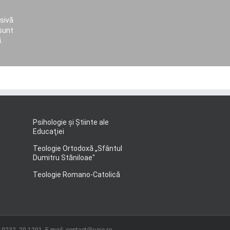
sivă
sunt
.
Psihologie şi Ştiinte ale
Educaţiei
Teologie Ortodoxă „Sfântul
Dumitru Stăniloae"
Teologie Romano-Catolică
: 0232. 20 1201, E-mail: contact@uaic.ro