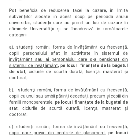
Pot beneficia de reducerea taxei la cazare, în limita
subvențiilor alocate în acest scop pe perioada anului
universitar, studenții care au primit un loc de cazare în
căminele Universității și se încadrează în următoarele
categorii:
a). studenţi români, forma de învăţământ cu frecvenţă,
copiii personalului aflat în activitate în sistemul de
învăţământ sau ai personalului care s-a pensionat din
sistemul de învăţământ
, pe locuri finanţate de la bugetul
de stat
, ciclurile de scurtă durată, licenţă, masterat şi
doctorat;
b). studenţi români, forma de învăţământ cu frecvenţă,
copiii cu unul sau ambii părinţi decedaţi
, precum şi
copiii din
familii monoparentale
,
pe locuri finanţate de la bugetul de
stat
, ciclurile de scurtă durată, licenţă, masterat şi
doctorat;
c). studenţi români, forma de învăţământ cu frecvenţă,
copiii care provin din centrele de plasament
,
pe locuri