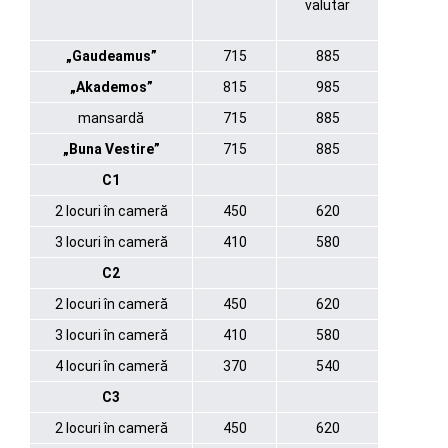
valutar
„Gaudeamus”
715
885
„Akademos”
815
985
mansardă
715
885
„Buna Vestire”
715
885
C1
2 locuri în cameră
450
620
3 locuri în cameră
410
580
C2
2 locuri în cameră
450
620
3 locuri în cameră
410
580
4 locuri în cameră
370
540
C3
2 locuri în cameră
450
620