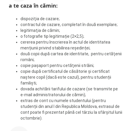
a te caza în cămin:
dispoziţia de cazare;
contractul de cazare, completat în două exemplare;
legitimaţia de cămin;
o fotografie tip legitimație (2×2,5);
cererea pentru înscrierea în actul de identitatea
mențiunii privind stabilirea reședinței;
două copii după cartea de identitate, pentru cetăţenii
români;
copie paşaport pentru cetăţenii străini;
copie după certificatul de căsătorie și certificat
naștere copil (dacă este cazul), pentru studenții
familiști;
dovada achitării tarifului de cazare (se transmite pe
e-mail administratorului de cămin);
extras de cont cu numele studentului (pentru
studenții din anul I din Republica Moldova, extrasul de
cont poate fi prezentat până cel târziu la sfârșitul lunii
octombrie).