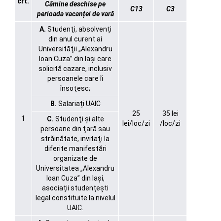
crt.
Cămine deschise pe
C13
C3
perioada vacanței de vară
A.
Studenţi, absolvenți
din anul curent ai
Universităţii „Alexandru
Ioan Cuza” din Iași care
solicită cazare, inclusiv
persoanele care îi
însoţesc;
B.
Salariați UAIC
25
35 lei
1
C.
Studenţi şi alte
lei/loc/zi
/loc/zi
persoane din ţară sau
străinătate, invitaţi la
diferite manifestări
organizate de
Universitatea „Alexandru
Ioan Cuza” din Iaşi,
asociații studențești
legal constituite la nivelul
UAIC.