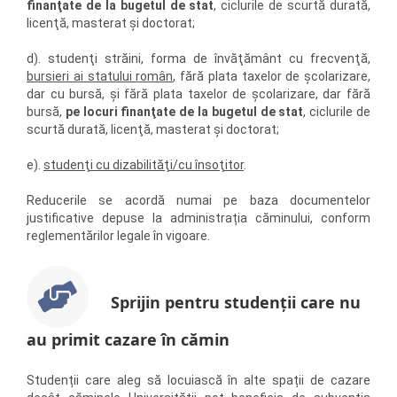
finanţate de la bugetul de stat
, ciclurile de scurtă durată,
licenţă, masterat şi doctorat;
d). studenţi străini, forma de învăţământ cu frecvenţă,
bursieri ai statului român
, fără plata taxelor de şcolarizare,
dar cu bursă, şi fără plata taxelor de şcolarizare, dar fără
bursă,
pe locuri finanţate de la bugetul de stat
, ciclurile de
scurtă durată, licenţă, masterat şi doctorat;
e).
studenţi cu dizabilităţi/cu însoţitor
.
Reducerile se acordă numai pe baza documentelor
justificative depuse la administrația căminului, conform
reglementărilor legale în vigoare.
Sprijin pentru studenţii care nu
au primit cazare în cămin
Studenții care aleg să locuiască în alte spații de cazare