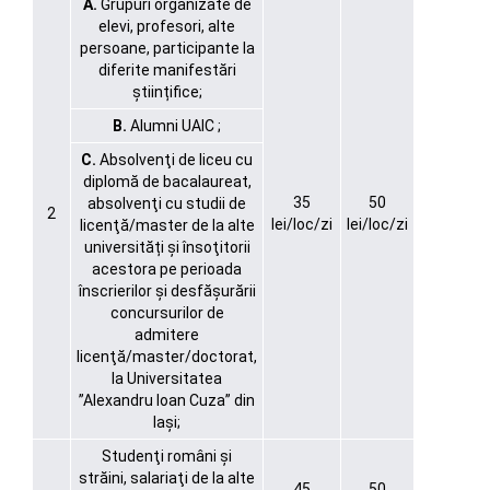
A.
Grupuri organizate de
elevi, profesori, alte
persoane, participante la
diferite manifestări
științifice;
B.
Alumni UAIC ;
C.
Absolvenţi de liceu cu
diplomă de bacalaureat,
35
50
absolvenţi cu studii de
2
lei/loc/zi
lei/loc/zi
licenţă/master de la alte
universități şi însoţitorii
acestora pe perioada
înscrierilor și desfășurării
concursurilor de
admitere
licenţă/master/doctorat,
la Universitatea
”Alexandru Ioan Cuza” din
Iași;
Studenţi români şi
străini, salariaţi de la alte
45
50