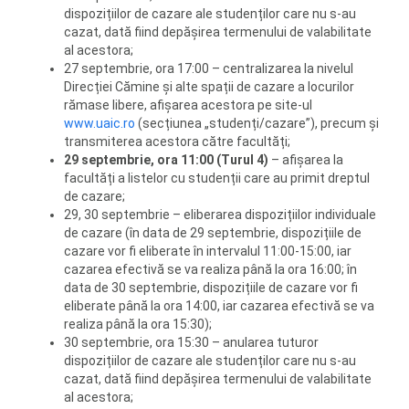
dispozițiilor de cazare ale studenților care nu s-au
cazat, dată fiind depășirea termenului de valabilitate
al acestora;
27 septembrie, ora 17:00 – centralizarea la nivelul
Direcției Cămine și alte spații de cazare a locurilor
rămase libere, afișarea acestora pe site-ul
www.uaic.ro
(secțiunea „studenți/cazare”), precum și
transmiterea acestora către facultăți;
29 septembrie, ora 11:00 (Turul 4)
– afișarea la
facultăți a listelor cu studenții care au primit dreptul
de cazare;
29, 30 septembrie – eliberarea dispozițiilor individuale
de cazare (în data de 29 septembrie, dispozițiile de
cazare vor fi eliberate în intervalul 11:00-15:00, iar
cazarea efectivă se va realiza până la ora 16:00; în
data de 30 septembrie, dispozițiile de cazare vor fi
eliberate până la ora 14:00, iar cazarea efectivă se va
realiza până la ora 15:30);
30 septembrie, ora 15:30 – anularea tuturor
dispozițiilor de cazare ale studenților care nu s-au
cazat, dată fiind depășirea termenului de valabilitate
al acestora;