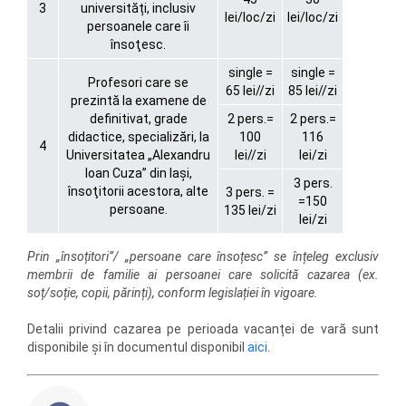
3
universități, inclusiv
lei/loc/zi
lei/loc/zi
persoanele care îi
însoţesc.
single =
single =
Profesori care se
65 lei//zi
85 lei//zi
prezintă la examene de
definitivat, grade
2 pers.=
2 pers.=
didactice, specializări, la
100
116
4
Universitatea „Alexandru
lei//zi
lei/zi
Ioan Cuza” din Iași,
3 pers.
însoţitorii acestora, alte
3 pers. =
=150
persoane.
135 lei/zi
lei/zi
Prin „însoțitori”/ „persoane care însoțesc” se înțeleg exclusiv
membrii de familie ai persoanei care solicită cazarea (ex.
soț/soție, copii, părinți), conform legislației în vigoare.
Detalii privind cazarea pe perioada vacanței de vară sunt
disponibile și în documentul disponibil
aici
.