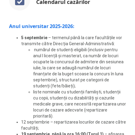
Calendarul cazărilor
Anul universitar 2025-2026:
5 septembrie
– termenul până la care facultățile vor
transmite către Direcția General-Administrativă:
numărul de studenți eligibili (inclusiv pentru
anul I licență și masterat, ca număr de locuri
ocupate la concursul de admitere din sesiunea
iulie, la care se adaugă numărul de locuri
finanțate de la buget scoase la concurs în luna
septembrie), structurat pe categorii de
studenți (fete/băieți);
liste nominale cu studenții familiști, studenții
cu copii, studenții cu dizabilități și cazurile
medicale grave, care necesită repartizarea unor
locuri de cazare adecvate (repartizare
prioritară).
12 septembrie – repartizarea locurilor de cazare către
facultăți;
19 septembrie, până la ora 16:00 (Turul 1)
– afișarea