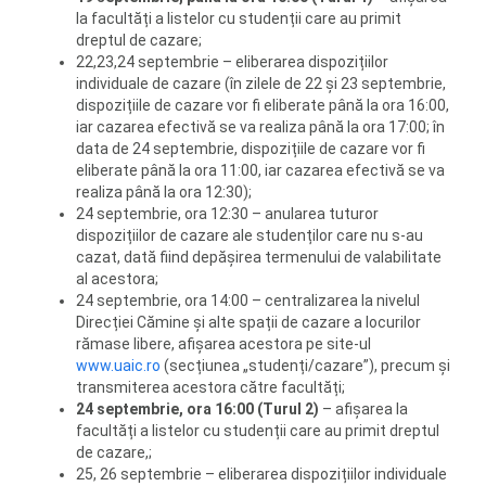
la facultăți a listelor cu studenții care au primit
dreptul de cazare;
22,23,24 septembrie – eliberarea dispozițiilor
individuale de cazare (în zilele de 22 și 23 septembrie,
dispozițiile de cazare vor fi eliberate până la ora 16:00,
iar cazarea efectivă se va realiza până la ora 17:00; în
data de 24 septembrie, dispozițiile de cazare vor fi
eliberate până la ora 11:00, iar cazarea efectivă se va
realiza până la ora 12:30);
24 septembrie, ora 12:30 – anularea tuturor
dispozițiilor de cazare ale studenților care nu s-au
cazat, dată fiind depășirea termenului de valabilitate
al acestora;
24 septembrie, ora 14:00 – centralizarea la nivelul
Direcției Cămine și alte spații de cazare a locurilor
rămase libere, afișarea acestora pe site-ul
www.uaic.ro
(secțiunea „studenți/cazare”), precum și
transmiterea acestora către facultăți;
24 septembrie, ora 16:00 (Turul 2)
– afișarea la
facultăți a listelor cu studenții care au primit dreptul
de cazare,;
25, 26 septembrie – eliberarea dispozițiilor individuale