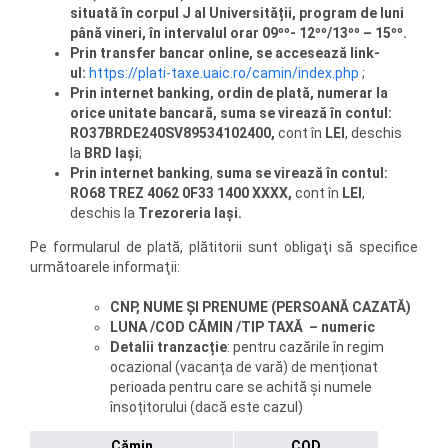
situată în corpul J al Universității, program de luni
până vineri, în intervalul orar 09ºº- 12ºº/13ºº – 15ºº.
Prin transfer bancar online,
se accesează link-
ul:
https://plati-taxe.uaic.ro/camin/index.php
;
Prin internet banking, ordin de plată, numerar la
orice unitate bancară, suma se virează în contul:
RO37BRDE240SV89534102400,
cont în
LEI
, deschis
la
BRD Iași
;
Prin internet banking
,
suma se virează în contul:
RO68 TREZ 4062 0F33 1400 XXXX,
cont în
LEI
,
deschis la
Trezoreria Iași.
Pe formularul de plată, plătitorii sunt obligaţi să specifice
următoarele informaţii:
CNP, NUME ȘI PRENUME (PERSOANĂ CAZATĂ)
LUNA /COD CĂMIN /TIP TAXĂ – numeric
Detalii tranzacție
: pentru cazările în regim
ocazional (vacanța de vară) de menționat
perioada pentru care se achită și numele
însoțitorului (dacă este cazul)
Cămin
COD