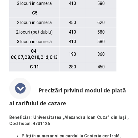
3 locuri în cameră
410
580
C5
2 locuri în cameră
450
620
2 locuri (pat dublu)
410
580
3 locuri în cameră
410
580
C4,
190
360
C6,C7,C8,C10,C12,C13
C 11
280
450
Precizări privind modul de plată
al tarifului de cazare
Beneficiar: Universitatea „Alexandru Ioan Cuza” din Iași ,
Cod fiscal: 4701126
Plăți în numerar și cu cardul la Casieria centrală,