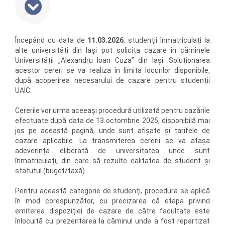
Începând cu data de
11.03.2026
, studenții înmatriculați la
alte universități din Iași pot solicita cazare în căminele
Universității „Alexandru Ioan Cuza” din Iași. Soluționarea
acestor cereri se va realiza în limita locurilor disponibile,
după acoperirea necesarului de cazare pentru studenții
UAIC.
Cererile vor urma aceeași procedură utilizată pentru cazările
efectuate după data de 13 octombrie 2025, disponibilă mai
jos pe această pagină, unde sunt afișate și tarifele de
cazare aplicabile. La transmiterea cererii se va atașa
adeverința eliberată de universitatea unde sunt
înmatriculați, din care să rezulte calitatea de student și
statutul (buget/taxă).
Pentru această categorie de studenți, procedura se aplică
în mod corespunzător, cu precizarea că etapa privind
emiterea dispoziției de cazare de către facultate este
înlocuită cu prezentarea la căminul unde a fost repartizat