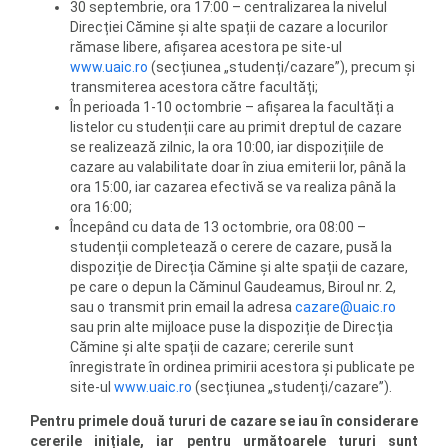
30 septembrie, ora 17:00 – centralizarea la nivelul
Direcției Cămine și alte spații de cazare a locurilor
rămase libere, afișarea acestora pe site-ul
www.uaic.ro
(secțiunea „studenți/cazare”), precum și
transmiterea acestora către facultăți;
În perioada 1-10 octombrie – afișarea la facultăți a
listelor cu studenții care au primit dreptul de cazare
se realizează zilnic, la ora 10:00, iar dispozițiile de
cazare au valabilitate doar în ziua emiterii lor, până la
ora 15:00, iar cazarea efectivă se va realiza până la
ora 16:00;
Începând cu data de 13 octombrie, ora 08:00 –
studenții completează o cerere de cazare, pusă la
dispoziție de Direcția Cămine și alte spații de cazare,
pe care o depun la Căminul Gaudeamus, Biroul nr. 2,
sau o transmit prin email la adresa
cazare@uaic.ro
sau prin alte mijloace puse la dispoziție de Direcția
Cămine și alte spații de cazare; cererile sunt
înregistrate în ordinea primirii acestora și publicate pe
site-ul
www.uaic.ro
(secțiunea „studenți/cazare”).
Pentru primele două tururi de cazare se iau în considerare
cererile inițiale, iar pentru următoarele tururi sunt