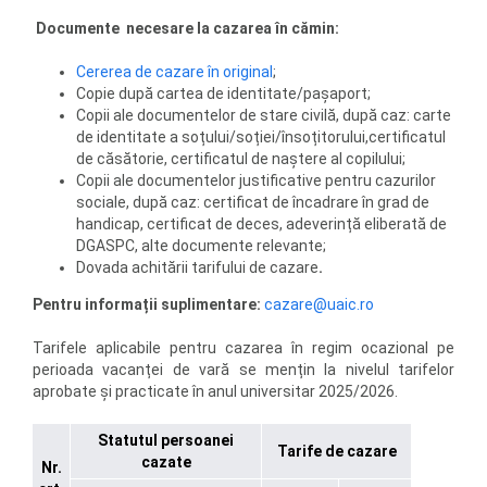
Documente necesare la cazarea în cămin:
Cererea de cazare în original
;
Copie după cartea de identitate/pașaport;
Copii ale documentelor de stare civilă, după caz: carte
de identitate a soțului/soției/însoțitorului,certificatul
de căsătorie, certificatul de naștere al copilului;
Copii ale documentelor justificative pentru cazurilor
sociale, după caz: certificat de încadrare în grad de
handicap, certificat de deces, adeverință eliberată de
DGASPC, alte documente relevante;
Dovada achitării tarifului de cazare
.
Pentru informații suplimentare:
cazare@uaic.ro
Tarifele aplicabile pentru cazarea în regim ocazional pe
perioada vacanței de vară se mențin la nivelul tarifelor
aprobate și practicate în anul universitar 2025/2026.
Statutul persoanei
Tarife de cazare
cazate
Nr.