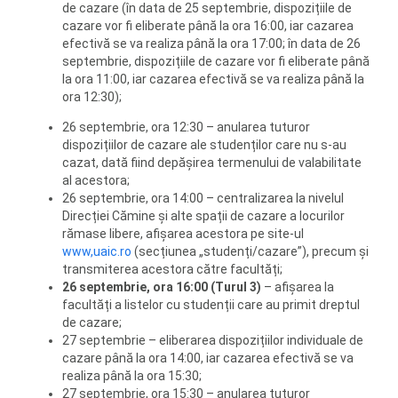
de cazare (în data de 25 septembrie, dispozițiile de
cazare vor fi eliberate până la ora 16:00, iar cazarea
efectivă se va realiza până la ora 17:00; în data de 26
septembrie, dispozițiile de cazare vor fi eliberate până
la ora 11:00, iar cazarea efectivă se va realiza până la
ora 12:30);
26 septembrie, ora 12:30 – anularea tuturor
dispozițiilor de cazare ale studenților care nu s-au
cazat, dată fiind depășirea termenului de valabilitate
al acestora;
26 septembrie, ora 14:00 – centralizarea la nivelul
Direcției Cămine și alte spații de cazare a locurilor
rămase libere, afișarea acestora pe site-ul
www,uaic.ro
(secțiunea „studenți/cazare”), precum și
transmiterea acestora către facultăți;
26 septembrie, ora 16:00 (Turul 3)
– afișarea la
facultăți a listelor cu studenții care au primit dreptul
de cazare;
27 septembrie – eliberarea dispozițiilor individuale de
cazare până la ora 14:00, iar cazarea efectivă se va
realiza până la ora 15:30;
27 septembrie, ora 15:30 – anularea tuturor