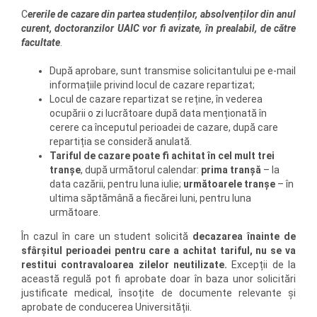
C
ererile de cazare din partea studenților, absolvenților din anul
curent, doctoranzilor UAIC vor fi avizate, în prealabil, de către
facultate
.
După aprobare, sunt transmise solicitantului pe e-mail
informațiile privind locul de cazare repartizat;
Locul de cazare repartizat se reține, în vederea
ocupării o zi lucrătoare după data menționată în
cerere ca începutul perioadei de cazare, după care
repartiția se consideră anulată.
Tariful de cazare poate fi achitat în cel mult trei
tranșe
, după următorul calendar:
prima tranșă
– la
data cazării, pentru luna iulie;
următoarele tranșe
– în
ultima săptămână a fiecărei luni, pentru luna
următoare.
În cazul în care un student solicită
decazarea înainte de
sfârșitul perioadei pentru care a achitat tariful, nu se va
restitui contravaloarea zilelor neutilizate.
Excepții de la
această regulă pot fi aprobate doar în baza unor solicitări
justificate medical, însoțite de documente relevante și
aprobate de conducerea Universității.