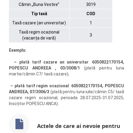
Cămin „Buna Vestire”
3019
Tip taxă
COD
Taxă cazare (an universitar)
1
Taxă regim ocazional
3
(vacanța de vară)
Exemplu:
– plată tarif cazare an universitar
:
6050822170154,
POPESCU ANDREEA , 03/3008/1
(plată pentru luna
martie/cămin C7/ taxă cazare);
– plată tarif regim ocazional
:
6050822170154, POPESCU
ANDREEA,
07/3006/3
(plată pentru luna iulie/cămin C5/ taxă
cazare regim ocazional, perioada 28.07.2025-31.07.2025,
însoțitor POPESCU ANCA).
Actele de care ai nevoie pentru