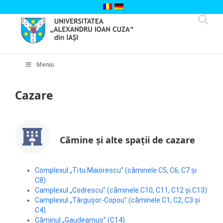
Skip
to
content
Cautare...
Meniu
Cazare
Cămine și alte spații de cazare
Complexul „Titu Maiorescu” (căminele C5, C6, C7 și
C8)
Camplexul „Codrescu” (căminele C10, C11, C12 și C13)
Camplexul „Târguşor-Copou” (căminele C1, C2, C3 și
C4)
Căminul „Gaudeamus” (C14)