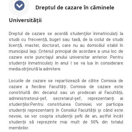
Dreptul de cazare în căminele
Universităţii
Dreptul de cazare se acordă studenţilor înmatriculați la
studii cu frecvență, buget sau taxă, de la ciclul de studii
licență, master, doctorat, care nu au domiciliul stabil în
municipiul Iaşi. Criteriul principal de acordare a unui loc de
cazare este punctajul anului universitar anterior. Pentru
studenţii înmatriculaţi în anul I se va lua în considerare
media obţinută la admitere.
Locurile de cazare se repartizează de către Comisia de
cazare a fiecărei Facultăți. Comisia de cazare este
constituită din: decanul sau un prodecan al Facultății,
administratorul-șef, secretarul-șef, reprezentanți ai
studenților.Pentru constituirea Comisiei, vor participa
studenții reprezentanți în Consiliul Facultății și când este
nevoie, se vor coopta studenții șefii de an, astfel încât
studenții să reprezinte mai mult de 50% din totalul
membrilor.