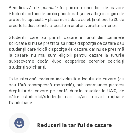
Beneficiază de
prioritate
în primirea unui loc de cazare
Studenții orfani de ambii părinți cât și cei aflați în regim de
protecție specială – plasament, dacă au obținut peste 30 de
credite la disciplinele studiate în anul universitar anterior.
Studenții care au primit cazare în unul din căminele
solicitate și nu se prezintă să ridice dispoziția de cazare sau
studenții care ridică dispoziția de cazare, dar nu se prezintă
la cazare, nu mai sunt eligibili pentru cazare la tururile
subsecvente decât după acoperirea cererilor celorlalți
studenți solicitanți.
Este interzisă cedarea individuală a locului de cazare (cu
sau fără recompensă materială), sub sancțiunea pierderii
dreptului de cazare pe toată durata studiilor la UAIC, de
către studentul/studenții care a/au utilizat mijloace
frauduloase.
Reduceri la tariful de cazare