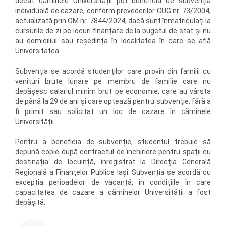
decât căminele Universității pot beneficia de subvenția
individuală de cazare, conform prevederilor OUG nr. 73/2004,
actualizată prin OM nr. 7844/2024, dacă sunt înmatriculați la
cursurile de zi pe locuri finanțate de la bugetul de stat și nu
au domiciliul sau reședința în localitatea în care se află
Universitatea.
Subvenția se acordă studenților care provin din familii cu
venituri brute lunare pe membru de familie care nu
depășesc salariul minim brut pe economie, care au vârsta
de până la 29 de ani și care optează pentru subvenție, fără a
fi primit sau solicitat un loc de cazare în căminele
Universității.
Pentru a beneficia de subvenție, studentul trebuie să
depună copie după contractul de închiriere pentru spații cu
destinația de locuință, înregistrat la Direcția Generală
Regională a Finanțelor Publice Iași. Subvenția se acordă cu
excepția perioadelor de vacanță, în condițiile în care
capacitatea de cazare a căminelor Universității a fost
depășită.