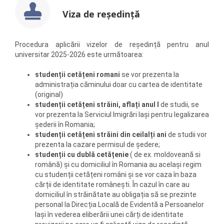
Viza de reşedinţă
Procedura aplicării vizelor de reședință pentru anul
universitar 2025-2026 este următoarea:
studenții cetățeni romani
se vor prezenta la
administrația căminului doar cu cartea de identitate
(original)
studenții cetățeni străini, aflați anul I
de studii, se
vor prezenta la Serviciul Imigrări Iași pentru legalizarea
șederii în Romania;
studenții cetățeni străini din ceilalți ani
de studii vor
prezenta la cazare permisul de ședere;
studenții cu dublă cetățenie
( de ex. moldoveană si
română) și cu domiciliul în Romania au același regim
cu studenții cetățeni români și se vor caza în baza
cărții de identitate românești. În cazul în care au
domiciliul în străinătate au obligația să se prezinte
personal la Direcția Locală de Evidentă a Persoanelor
lași în vederea eliberării unei cărți de identitate