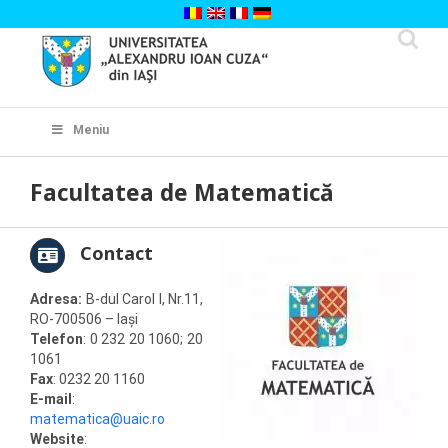
Skip
to
content
Cautare...
Meniu
Facultatea de Matematică
Contact
Adresa:
B-dul Carol I, Nr.11,
RO-700506 – Iaşi
Telefon
: 0 232 20 1060; 20
1061
Fax
: 0232 20 1160
E-mail
:
matematica@uaic.ro
Website
: