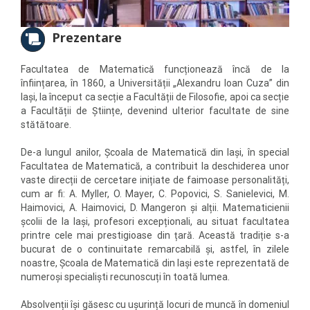
Prezentare
Facultatea de Matematică funcționează încă de la
înființarea, în 1860, a Universității „Alexandru Ioan Cuza” din
Iași, la început ca secție a Facultății de Filosofie, apoi ca secție
a Facultății de Științe, devenind ulterior facultate de sine
stătătoare.
De-a lungul anilor, Școala de Matematică din Iași, în special
Facultatea de Matematică, a contribuit la deschiderea unor
vaste direcții de cercetare inițiate de faimoase personalități,
cum ar fi: A. Myller, O. Mayer, C. Popovici, S. Sanielevici, M.
Haimovici, A. Haimovici, D. Mangeron și alții. Matematicienii
școlii de la Iași, profesori excepționali, au situat facultatea
printre cele mai prestigioase din țară. Această tradiție s-a
bucurat de o continuitate remarcabilă și, astfel, în zilele
noastre, Școala de Matematică din Iași este reprezentată de
numeroși specialiști recunoscuți în toată lumea.
Absolvenții își găsesc cu ușurință locuri de muncă în domeniul