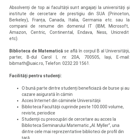
Absolvenți de top ai facultății sunt angajați la universități și
institute de cercetare de prestigiu din SUA (Princeton,
Berkeley), Franța, Canada, Italia, Germania etc. sau la
companii de renume din domeniul IT (IBM, Microsoft,
Amazon, Centric, Continental, Endava, Ness, Unicredit
etc).
Biblioteca de Matematică
se află în corpul B al Universităţii,
parter, B-dul Carol I, nr. 20A, 700505, Iaşi, E-mail:
bibmath@uaic.ro, Telefon: 0232 20 1561.
Facilităţi pentru studenţi:
O bună parte dintre studenți beneficiază de burse și au
cazare asigurată în cămin
Acces Internet din căminele Universităţii
Biblioteca Facultăţii cuprinde peste 100.000 volume,
reviste, periodice
Studenţii cu preocupări de cercetare au acces la
Biblioteca Seminarului Matematic „Al. Myller”, una
dintre cele mai reprezentative biblioteci de profil din
ţară