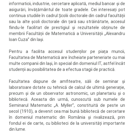
informaticii, industrie, cercetare aplicată, mediul bancar și de
asigurări, învățământul de toate gradele. Cei interesați pot
continua studiile în cadrul Școlii doctorale din cadrul facultății
sau la alte școli doctorale din țară sau străinătate, accesul
fiindu-le facilitat de prestigiul și rezultatele obținute de
membrii Facultății de Matematică a Universității „Alexandru
Ioan Cuza” din Iași.
Pentru a facilita accesul studenților pe piața muncii,
Facultatea de Matematică are încheiate parteneriate cu mai
multe companii din Iași, în special din domeniul IT, astfel încât
studenții au posibilitatea de a efectua stagii de practică.
Facultatea dispune de amfiteatre, săli de seminar și
laboratoare dotate cu tehnică de calcul de ultimă generație,
precum și de un observator astronomic, un planetariu și o
bibliotecă. Aceasta din urmă, cunoscută sub numele de
Seminarul Matematic „A. Myller”, constituită de peste un
secol (1910), a devenit cea mai bună bibliotecă de cercetare
în domeniul matematic din România și rivalizează, prin
fondul ei de carte, cu biblioteci de la universități importante
din lume.