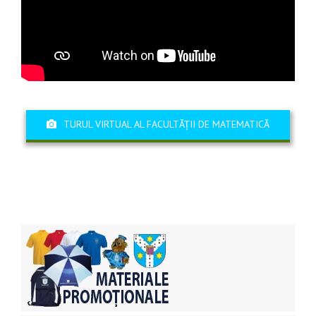
TURUL VIRTUAL AL FACULTĂȚII DE MATEMATICĂ