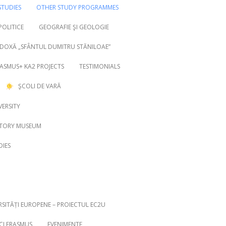
TUDIES
OTHER STUDY PROGRAMMES
 POLITICE
GEOGRAFIE ŞI GEOLOGIE
DOXĂ „SFÂNTUL DUMITRU STĂNILOAE”
ASMUS+ KA2 PROJECTS
TESTIMONIALS
ŞCOLI DE VARĂ
VERSITY
STORY MUSEUM
DIES
RSITĂȚI EUROPENE – PROIECTUL EC2U
ICI ERASMUS
EVENIMENTE