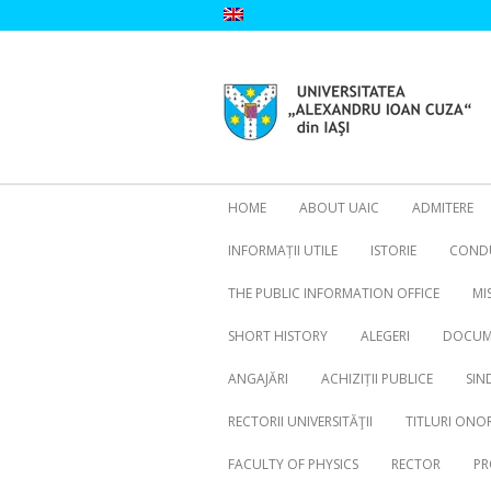
Skip
to
content
HOME
ABOUT UAIC
ADMITERE
INFORMAȚII UTILE
ISTORIE
CONDU
THE PUBLIC INFORMATION OFFICE
MI
SHORT HISTORY
ALEGERI
DOCUME
ANGAJĂRI
ACHIZIȚII PUBLICE
SIN
RECTORII UNIVERSITĂŢII
TITLURI ONOR
FACULTY OF PHYSICS
RECTOR
PR