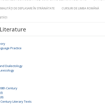
MALITĂŢI DE DEPLASARE ÎN STRĂINĂTATE
CURSURI DE LIMBA ROMÂNĂ
ITĂȚI
Literature
eory
anguage Practice
nd Dialectology
Lexicology
 18th Century
I)
II)
Century Literary Texts