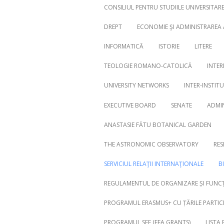
CONSILIUL PENTRU STUDIILE UNIVERSITA
DREPT
ECONOMIE ŞI ADMINISTRAREA
INFORMATICĂ
ISTORIE
LITERE
Search
for:
TEOLOGIE ROMANO-CATOLICĂ
INTER
UNIVERSITY NETWORKS
INTER-INSTIT
EXECUTIVE BOARD
SENATE
ADMI
ANASTASIE FĂTU BOTANICAL GARDEN
THE ASTRONOMIC OBSERVATORY
RES
SERVICIUL RELAŢII INTERNAŢIONALE
B
REGULAMENTUL DE ORGANIZARE ȘI FUNCȚ
PROGRAMUL ERASMUS+ CU ȚĂRILE PARTICI
PROGRAMUL SEE (EEA GRANTS)
LISTA