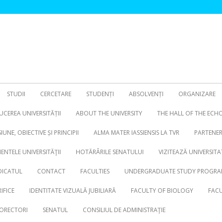
STUDII
CERCETARE
STUDENȚI
ABSOLVENȚI
ORGANIZARE
CEREA UNIVERSITĂȚII
ABOUT THE UNIVERSITY
THE HALL OF THE ECH
SIUNE, OBIECTIVE ȘI PRINCIPII
ALMA MATER IASSIENSIS LA TVR
PARTENER
NTELE UNIVERSITĂŢII
HOTĂRÂRILE SENATULUI
VIZITEAZĂ UNIVERSITA
DICATUL
CONTACT
FACULTIES
UNDERGRADUATE STUDY PROGRA
IFICE
IDENTITATE VIZUALĂ JUBILIARĂ
FACULTY OF BIOLOGY
FACU
ORECTORI
SENATUL
CONSILIUL DE ADMINISTRAŢIE