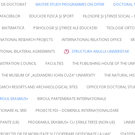
RE DE DOCTORAT
MASTER STUDY PROGRAMMES ON OFFER
DOCTORAL S
 AFACERILOR
EDUCAŢIE FIZICĂ ŞI SPORT
FILOSOFIE ŞI ŞTIINŢE SOCIAL –
MATEMATICĂ
PSIHOLOGIE ŞI ŞTIINŢE ALE EDUCAŢIEI
TEOLOGIE ORTO
NATIONAL RESEARCH PROJECTS
INTERNATIONAL RELATIONS OFFICE
ER
UTIONAL BILATERAL AGREEMENTS
STRUCTURA ANULUI UNIVERSITAR
NISTRATION COUNCIL
FACULTIES
THE PUBLISHING HOUSE OF THE UNI
THE MUSEUM OF „ALEXANDRU IOAN CUZA” UNIVERSITY
THE NATURAL HI
EARCH RESORTS AND ARCHAEOLOGICAL SITES
OFFICE FOR DOCTORAL STU
IROUL ERASMUS+
BIROUL PARTENERIATE INTERNAȚIONALE
IONARE AL SREI
PROIECTE FDI – DOMENIUL INTERNAȚIONALIZARE
PANTE (UE)
PROGRAMUL ERASMUS+ CU ŢĂRILE TERŢE (NON-UE)
UNIVE
 PROIECTELOR DE MOBILITATE ȘI COOPERARE GESTIONATE LA UAIC
STATIST