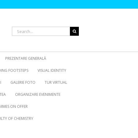
Search
for:
PREZENTARE GENERALĂ
OING FOOTSTEPS
VISUAL IDENTITY
I
GALERIE FOTO
TUR VIRTUAL
TEA
ORGANIZARE EVENIMENTE
MMES ON OFFER
LTY OF CHEMISTRY