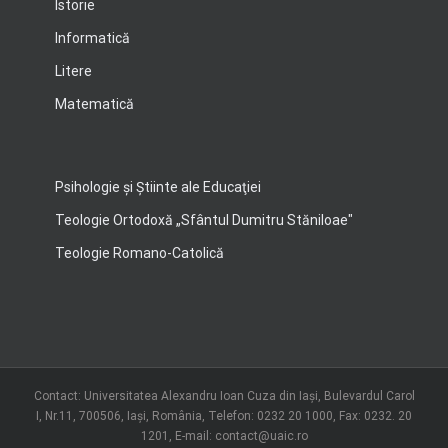
Istorie
Informatică
Litere
Matematică
Psihologie şi Ştiinte ale Educaţiei
Teologie Ortodoxă „Sfântul Dumitru Stăniloae"
Teologie Romano-Catolică
Contact: Universitatea Alexandru Ioan Cuza din Iași, Bulevardul Carol
I, Nr.11, 700506, Iaşi, România, Telefon: 0232 20 1000, Fax: 0232. 20
1201, E-mail: contact@uaic.ro