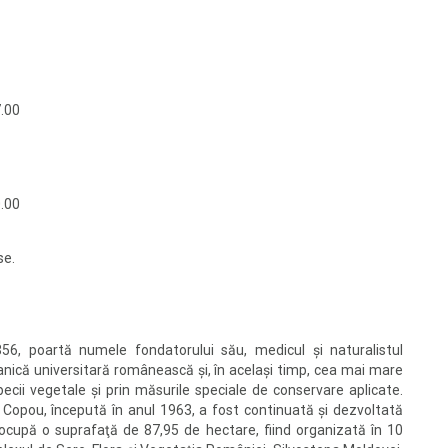
7.00
0.00
se.
856, poartă numele fondatorului său, medicul şi naturalistul
nică universitară românească şi, în acelaşi timp, cea mai mare
ecii vegetale şi prin măsurile speciale de conservare aplicate.
 Copou, începută în anul 1963, a fost continuată şi dezvoltată
upă o suprafaţă de 87,95 de hectare, fiind organizată în 10