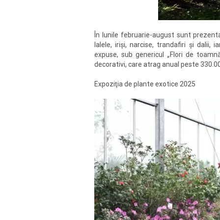
În lunile februarie-august sunt prezentat
lalele, irişi, narcise, trandafiri şi dal
expuse, sub genericul
„
Flori de toamnă
decorativi, care atrag anual peste 330.000
Expoziţia de plante exotice 2025