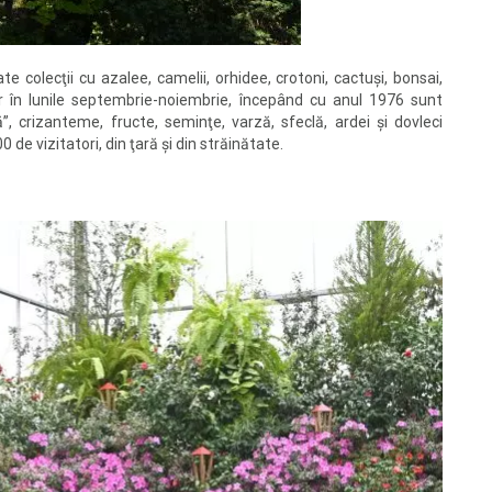
e colecţii cu azalee, camelii, orhidee, crotoni, cactuşi, bonsai,
ii, iar în lunile septembrie-noiembrie, începând cu anul 1976 sunt
”, crizanteme, fructe, seminţe, varză, sfeclă, ardei şi dovleci
 de vizitatori, din ţară şi din străinătate.