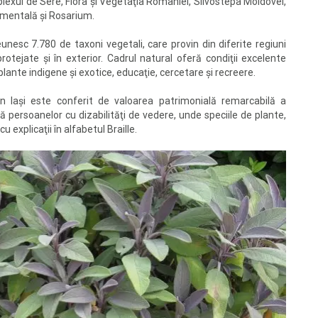
plexul de Sere, Flora şi Vegetaţia României, Silvostepa Moldovei,
amentală şi Rosarium.
eunesc 7.780 de taxoni vegetali, care provin din diferite regiuni
i protejate şi în exterior. Cadrul natural oferă condiţii excelente
ante indigene şi exotice, educaţie, cercetare şi recreere.
in Iaşi este conferit de valoarea patrimonială remarcabilă a
nată persoanelor cu dizabilităţi de vedere, unde speciile de plante,
u explicaţii în alfabetul Braille.