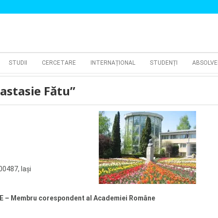
STUDII
CERCETARE
INTERNAȚIONAL
STUDENȚI
ABSOLVE
astasie Fătu”
00487, Iaşi
NASE – Membru corespondent al Academiei
Române