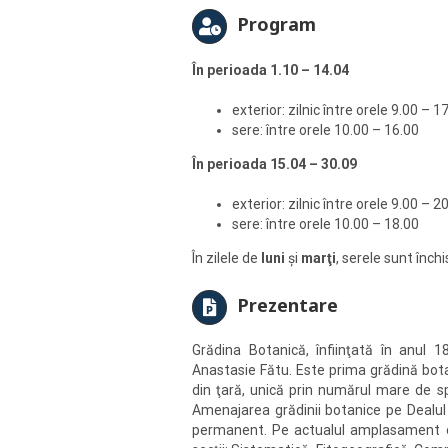
Program
În perioada 1.10 – 14.04
exterior: zilnic între orele 9.00 – 1
sere: între orele 10.00 – 16.00
În perioada 15.04 – 30.09
exterior: zilnic între orele 9.00 – 2
sere: între orele 10.00 – 18.00
În zilele de
luni
şi
marţi
, serele sunt închi
Prezentare
Grădina Botanică, înfiinţată în anul 1
Anastasie Fătu. Este prima grădină bota
din ţară, unică prin numărul mare de sp
Amenajarea grădinii botanice pe Dealul
permanent. Pe actualul amplasament oc