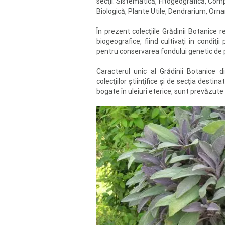
secţii: Sistematică, Fitogeografică, Com
Biologică, Plante Utile, Dendrarium, Orn
În prezent colecţiile Grădinii Botanice r
biogeografice, fiind cultivaţi în condiţi
pentru conservarea fondului genetic de pl
Caracterul unic al Grădinii Botanice d
colecţiilor ştiinţifice şi de secţia desti
bogate în uleiuri eterice, sunt prevăzute c