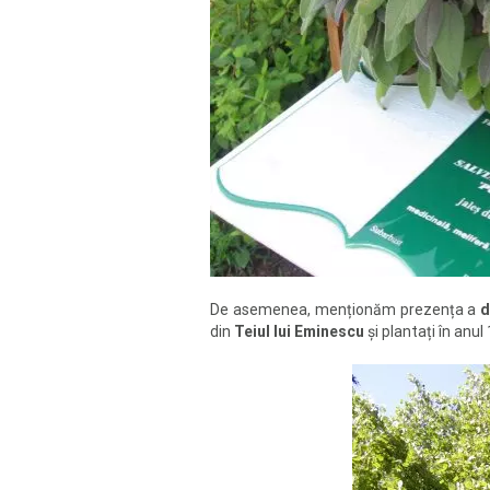
De asemenea, menționăm prezența a
d
din
Teiul lui Eminescu
și plantați în anul