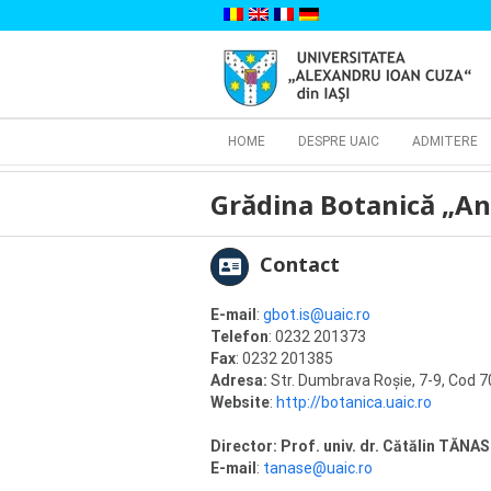
Skip
to
content
Cautare...
HOME
DESPRE UAIC
ADMITERE
Grădina Botanică „An
Contact
E-mail
:
gbot.is@uaic.ro
Telefon
: 0232 201373
Fax
: 0232 201385
Adresa:
Str. Dumbrava Roşie, 7-9, Cod 7
Website
:
http://botanica.uaic.ro
Director: Prof. univ. dr. Cătălin TĂ
E-mail
:
tanase@uaic.ro