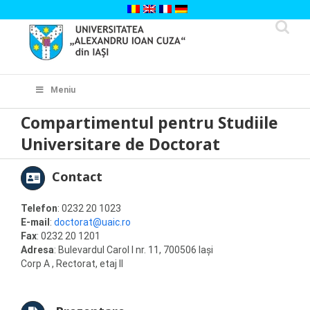
Skip
to
content
Cautare...
Meniu
Compartimentul pentru Studiile
Universitare de Doctorat
Contact
Telefon
: 0232 20 1023
E-mail
:
doctorat@uaic.ro
Fax
: 0232 20 1201
Adresa
: Bulevardul Carol I nr. 11, 700506 Iaşi
Corp A , Rectorat, etaj II