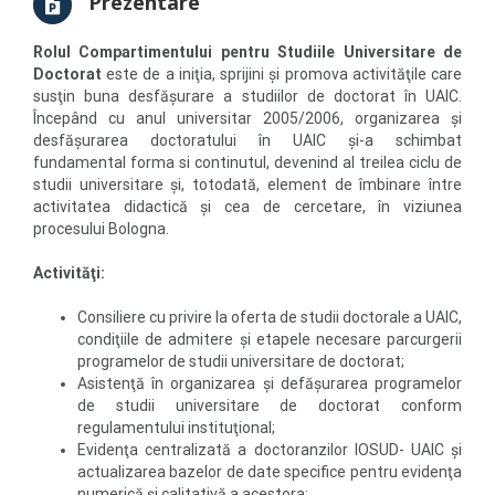
Prezentare
Rolul Compartimentului pentru Studiile Universitare de
Doctorat
este de a iniţia, sprijini şi promova activităţile care
susţin buna desfăşurare a studiilor de doctorat în UAIC.
Începând cu anul universitar 2005/2006, organizarea şi
desfăşurarea doctoratului în UAIC şi-a schimbat
fundamental forma si continutul, devenind al treilea ciclu de
studii universitare şi, totodată, element de îmbinare între
activitatea didactică şi cea de cercetare, în viziunea
procesului Bologna.
Activităţi:
Consiliere cu privire la oferta de studii doctorale a UAIC,
condiţiile de admitere şi etapele necesare parcurgerii
programelor de studii universitare de doctorat;
Asistenţă în organizarea şi defăşurarea programelor
de studii universitare de doctorat conform
regulamentului instituţional;
Evidenţa centralizată a doctoranzilor IOSUD- UAIC şi
actualizarea bazelor de date specifice pentru evidenţa
numerică şi calitativă a acestora;