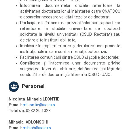
Întocmirea documentelor oficiale referitoare la
activitatea doctoranzilor şi înaintarea către CNATDCU
a dosarelor necesare validării tezelor de doctorat;
Participare la întocmirea prezentărilor sau rapoartelor
referitoare la studiile universitare de doctorat
solicitate la nivelul universităţii (CSUD, Rectorat) sau
de către alte instituţii abilitate;
Implicare în implementarea şi derularea unor proiecte
instituţionale în care sunt antrenaţi doctoranzii;
Facilitarea comunicării dintre CSUD şi şcolile doctorale;
Consilierea şi întocmirea unor documente privind
susţinerea tezei de abilitare, dobândirea calităţii de
conducător de doctorat şi afilierea la IOSUD- UAIC.
Personal
Nicoleta-Mihaela LEONTIE
E-mail:
mleontie@uaic.ro
Telefon:
0232 20 1023
Mihaela IABLONSCHI
E-mail:
mihiab@uaic.ro