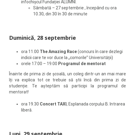
infochișcul Fundației ALUMNI.
Sâmbată – 27 septembrie , începând cu ora
10.30, din 30 în 30 de minute
Duminică, 28 septembrie
ora 11.00
The Amazing Race
(concurs în care dezlegi
indicii care te vor duce la „comorile” Universității)
orele 17.00 – 19.00
Programul de mentorat
Înainte de prima zi de școală, un coleg dintr-un an mai mare
îți va explica tot ce trebuie să știi încă din prima zi de
studenție. Te așteptăm să participi la programul de
mentorat!
ora 19.30
Concert TAXI
, Esplanada corpului B. Intrarea
liberă.
Luni, 29 septembrie