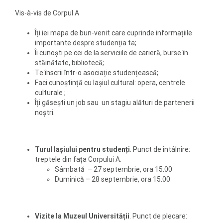
Vis-à-vis de Corpul A
Îți iei mapa de bun-venit care cuprinde informațiile
importante despre studenția ta;
Îi cunoști pe cei de la serviciile de carieră, burse în
stăinătate, bibliotecă;
Te înscrii într-o asociație studențească;
Faci cunoștință cu Iașiul cultural: opera, centrele
culturale ;
Îți găsești un job sau un stagiu alături de partenerii
noștri.
Turul Iașiului pentru studenți
. Punct de întâlnire:
treptele din fața Corpului A.
Sâmbată – 27 septembrie, ora 15.00
Duminică – 28 septembrie, ora 15.00
Vizite la Muzeul Universității
. Punct de plecare: