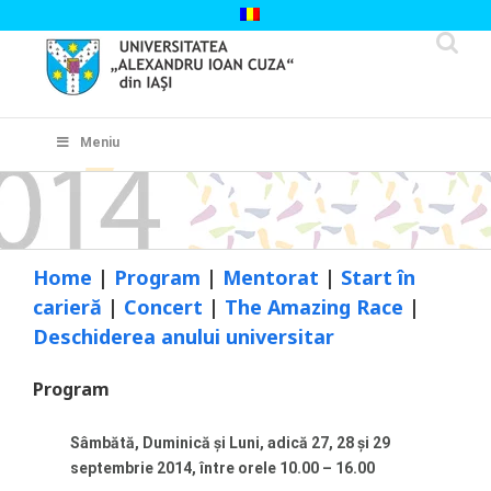
Skip
to
content
Cautare...
Meniu
Home
|
Program
|
Mentorat
|
Start în
carieră
|
Concert
|
The Amazing Race
|
Deschiderea anului universitar
Program
Sâmbătă, Duminică și Luni, adică 27, 28 și 29
septembrie 2014, între orele 10.00 – 16.00