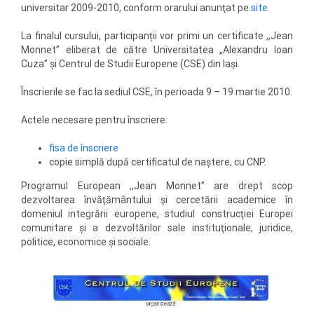
universitar 2009-2010, conform orarului anunţat pe
site
.
La finalul cursului, participanții vor primi un certificate ,,Jean
Monnet” eliberat de către Universitatea „Alexandru Ioan
Cuza” şi Centrul de Studii Europene (CSE) din Iaşi.
Înscrierile se fac la sediul CSE, în perioada 9 – 19 martie 2010.
Actele necesare pentru înscriere:
fisa de înscriere
copie simplă după certificatul de naştere, cu CNP.
Programul European ,,Jean Monnet” are drept scop
dezvoltarea învăţământului şi cercetării academice în
domeniul integrării europene, studiul construcţiei Europei
comunitare şi a dezvoltărilor sale instituţionale, juridice,
politice, economice şi sociale.