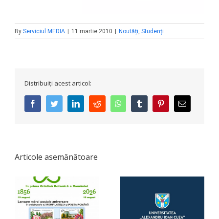
By
Serviciul MEDIA
|
11 martie 2010
|
Noutăți
,
Studenți
Distribuiți acest articol:
facebook
twitter
linkedin
reddit
whatsapp
tumblr
pinterest
E-
mail:
Articole asemănătoare