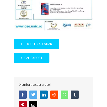
+ GOOGLE CALENDAR
+ ICAL EXPORT
Distribuiți acest articol:
facebook
twitter
linkedin
reddit
whatsapp
tumblr
pinterest
E-