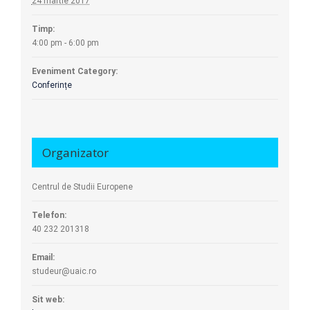
24 martie 2017
Timp:
4:00 pm - 6:00 pm
Eveniment Category:
Conferințe
Organizator
Centrul de Studii Europene
Telefon:
40 232 201318
Email:
studeur@uaic.ro
Sit web: