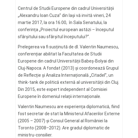
Centrul de Studii Europene din cadrul Universității
„Alexandru Ioan Cuza” din Iași vă invită vineri, 24
martie 2017, la ora 16.00, în Sala Senatului, la
conferința „Proiectul european astăzi – începutul
sfârșitului sau sfârșitul începutului?”.
Prelegerea va fi susținută de dl. Valentin Naumescu,
conferențiar abilitat la Facultatea de Studii
Europene din cadrul Universității Babeș-Bolyai din
Cluj-Napoca. A fondat (2013) și coordonează Grupul
de Reflecție și Analiza Internațională „Citadel”, un
think-tank de politică externă al universității din Cluj.
Din 2015, este expert independent al Comisiei
Europene în domeniul relații internaționale.
Valentin Naumescu are experiența diplomatică, fiind
fost secretar de stat la Ministerul Afacerilor Externe
(2005 – 2007) și Consul General al României la
Toronto (2008–2012). Are gradul diplomatic de
ministru-consilier.