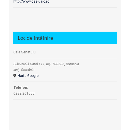
http://www.cse.uaic.ro
Loc de întâlnire
Sala Senatului
Bulevardul Carol I 11, Iași 700506, Romania
Iasi
,
România
Harta Google
Telefon:
0232 201000