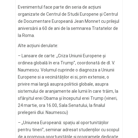
Evenimentul face parte din seria de acțiuni
organizate de Centrul de Studii Europene și Centrul
de Documentare Europeană Jean Monnet cu prilejul
aniversării a 60 de ani de la semnarea Tratatelor de
la Roma.
Alte acțiuni derulate:
– Lansare de carte: „Criza Uniunii Europene și
ordinea globală în era Trump”, coordonată de dl. V.
Naumescu. Volumul cuprinde o diagnoza a Uniunii
Europene si a vecinătăților ei si, prin extensie, o
privire mai largă asupra politicii globale, asupra
sistemului de aranjamente ale lumii în care trăim, la
sfârșitul erei Obama și începutul erei Trump (vineri,
24 martie, ora 16.00, Sala Senatului, la finalul
prelegerii dlui. Naumescu)
– „Uniunea Europeană: spațiu al oportunităților
pentru tineri”, seminar adresat studenților cu scopul
de a promova oportunitățile și programele dedicate