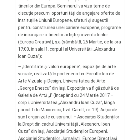
tinerilor din Europa. Seminarul va viza teme de
discuție precum: oportunități de angajare oferite de
instituțiile Uniunii Europene, sfaturi și sugestii
pentru construirea unei cariere europene, programe
de încurajare a tinerilor artiști și inventatorilor
(Europa Creativă), ș.a (sâmbătă, 25 Martie, de la ora
17:00, în sala I1, corpul I al Universității „Alexandru
Ioan Cuza”);
– „Identitate și valori europene”, expoziție de arte
vizuale, realizată în parteneriat cu Facultatea de
Arte Vizuale și Design, Universitatea de Arte
„George Enescu” din Iași. Expoziția va fi găzduită de
Galeria de Artă „i” (începând cu 24 Martie 2017 –
corp i, Universitatea „Alexandru Ioan Cuza”, lângă
parcul Titu Maiorescu, bvd. Carol I, nr. 19). Acțiunile
sunt organizate cu sprijinul: – Asociației Studenților
la Drept din cadrul Universității „Alexandru Ioan
Cuza” din Iași, Asociației Studenților Europeni,
Asociației Studenților Jurnaliști, Europe Direct Iași.