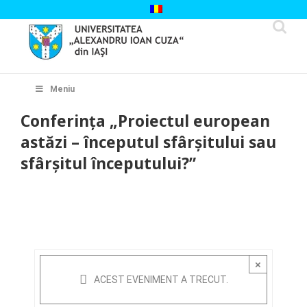
Skip
to
content
Cautare...
Meniu
Conferința „Proiectul european
astăzi – începutul sfârșitului sau
sfârșitul începutului?”
×
ACEST EVENIMENT A TRECUT.