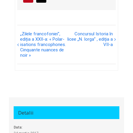
mail:
Eveniment
„Zilele francofoniei”,
Concursul Istoria în
Navigation
ediția a XXII-a: « Polar-
licee „N. Iorga” , ediţia a
isations francophones.
VII-a
Cinquante nuances de
noir »
Detalii
Data: