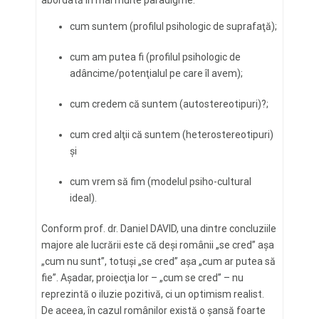
abordată în mai multe paradigme:
cum suntem (profilul psihologic de suprafaţă);
cum am putea fi (profilul psihologic de
adâncime/potenţialul pe care îl avem);
cum credem că suntem (autostereotipuri)?;
cum cred alţii că suntem (heterostereotipuri)
şi
cum vrem să fim (modelul psiho-cultural
ideal).
Conform prof. dr. Daniel DAVID, una dintre concluziile
majore ale lucrării este că deşi românii „se cred” aşa
„cum nu sunt”, totuşi „se cred” aşa „cum ar putea să
fie”. Aşadar, proiecţia lor – „cum se cred” – nu
reprezintă o iluzie pozitivă, ci un optimism realist.
De aceea, în cazul românilor există o şansă foarte