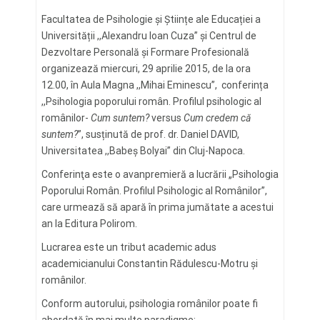
Facultatea de Psihologie și Științe ale Educației a
Universității ,,Alexandru Ioan Cuza” și Centrul de
Dezvoltare Personală și Formare Profesională
organizează miercuri, 29 aprilie 2015, de la ora
12.00, în Aula Magna ,,Mihai Eminescu”, conferința
,,Psihologia poporului român. Profilul psihologic al
românilor-
Cum suntem?
versus
Cum credem că
suntem?
”, susținută de prof. dr. Daniel DAVID,
Universitatea ,,Babeș Bolyai” din Cluj-Napoca.
Conferinţa este o avanpremieră a lucrării „Psihologia
Poporului Român. Profilul Psihologic al Românilor”,
care urmează să apară în prima jumătate a acestui
an la Editura Polirom.
Lucrarea este un tribut academic adus
academicianului Constantin Rădulescu-Motru şi
românilor.
Conform autorului, psihologia românilor poate fi