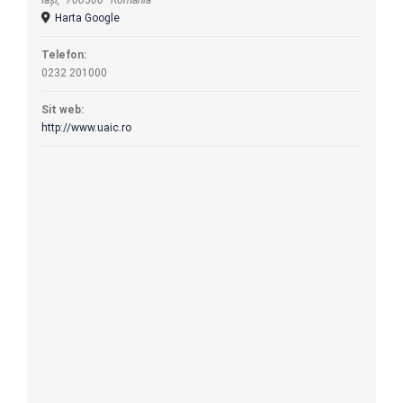
Iași
,
700506
România
Harta Google
Telefon:
0232 201000
Sit web:
http://www.uaic.ro