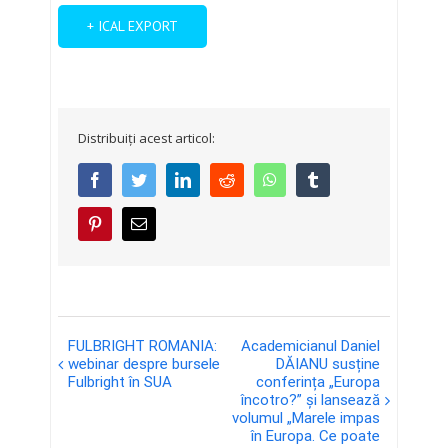
+ ICAL EXPORT
Distribuiți acest articol:
facebook
twitter
linkedin
reddit
whatsapp
tumblr
pinterest
E-
mail:
Eveniment
FULBRIGHT ROMANIA:
Academicianul Daniel
Navigation
webinar despre bursele
DĂIANU susține
Fulbright în SUA
conferința „Europa
încotro?” și lansează
volumul „Marele impas
în Europa. Ce poate