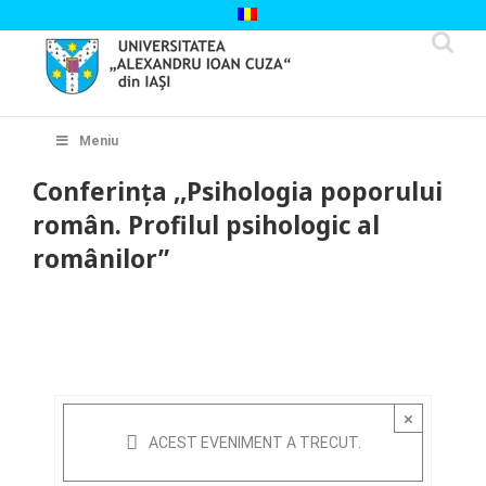
Skip
to
content
Cautare...
Meniu
Conferința ,,Psihologia poporului
român. Profilul psihologic al
românilor”
×
ACEST EVENIMENT A TRECUT.