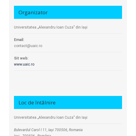
Organizator
Universitatea „Alexandru Ioan Cuza” din Iași
Email:
contact@uaic.ro
Sit web:
www.uaic.ro
Loc de întâlnire
Universitatea „Alexandru Ioan Cuza” din Iași
Bulevardul Carol I 11, Iași 700506, Romania