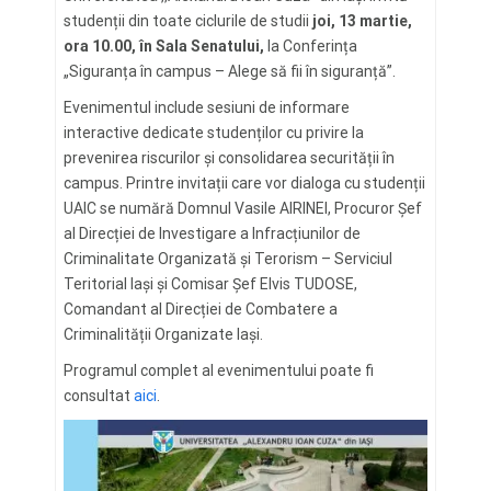
studenții din toate ciclurile de studii
joi, 13 martie,
ora 10.00, în Sala Senatului,
la Conferința
„Siguranța în campus – Alege să fii în siguranță”.
Evenimentul include sesiuni de informare
interactive dedicate studenților cu privire la
prevenirea riscurilor și consolidarea securității în
campus. Printre invitații care vor dialoga cu studenții
UAIC se numără Domnul Vasile AIRINEI, Procuror Șef
al Direcției de Investigare a Infracțiunilor de
Criminalitate Organizată și Terorism – Serviciul
Teritorial Iași și Comisar Șef Elvis TUDOSE,
Comandant al Direcției de Combatere a
Criminalității Organizate Iași.
Programul complet al evenimentului poate fi
consultat
aici
.