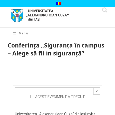
Skip
to
content
Cautare...
Meniu
Conferința „Siguranța în campus
– Alege să fii in siguranță”
×
ACEST EVENIMENT A TRECUT.
Universitatea ,,Alexandru Ioan Cuza” din Iași invită