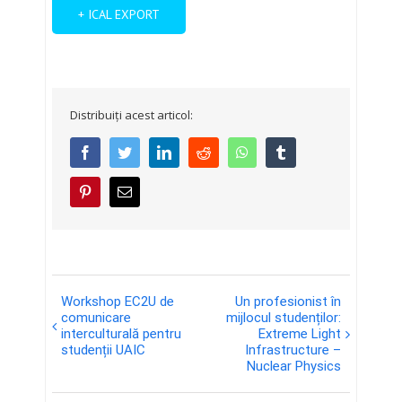
+ ICAL EXPORT
Distribuiți acest articol:
facebook
twitter
linkedin
reddit
whatsapp
tumblr
pinterest
E-
mail:
Eveniment
Workshop EC2U de
Un profesionist în
Navigation
comunicare
mijlocul studenților:
interculturală pentru
Extreme Light
studenții UAIC
Infrastructure –
Nuclear Physics