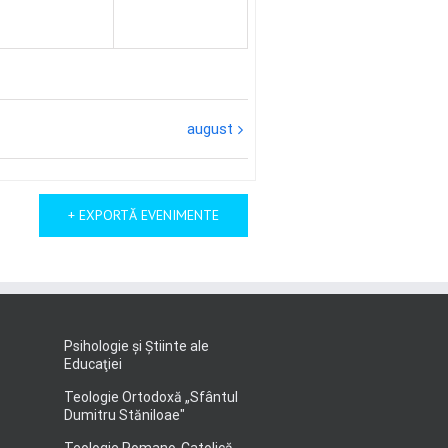
august
+ EXPORTĂ EVENIMENTE
Psihologie şi Ştiinte ale
Educaţiei
Teologie Ortodoxă „Sfântul
Dumitru Stăniloae"