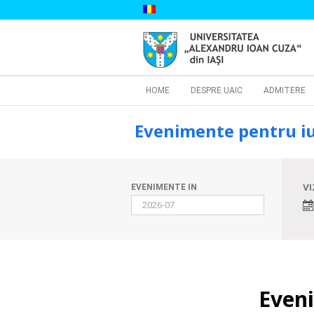
Skip
to
content
Cautare...
HOME
DESPRE UAIC
ADMITERE
Evenimente pentru iu
Evenimente
Search
Even
VI
EVENIMENTE IN
View
and
Navi
Evenimente
Views
Search
Navigation
Eveni