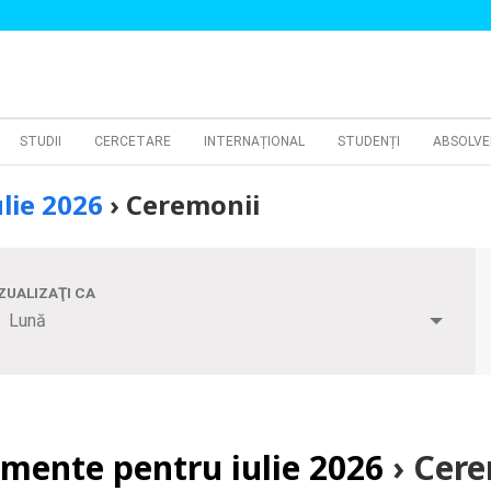
STUDII
CERCETARE
INTERNAȚIONAL
STUDENȚI
ABSOLVE
lie 2026
› Ceremonii
iment
ZUALIZAŢI CA
s
Lună
gation
mente pentru iulie 2026
› Cere