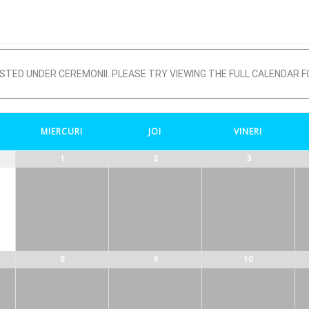
STED UNDER CEREMONII. PLEASE TRY VIEWING THE FULL CALENDAR F
MIERCURI
JOI
VINERI
1
2
3
8
9
10