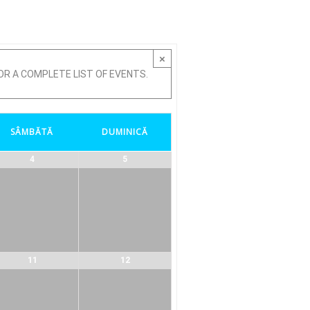
×
OR A COMPLETE LIST OF EVENTS.
SÂMBĂTĂ
DUMINICĂ
4
5
11
12