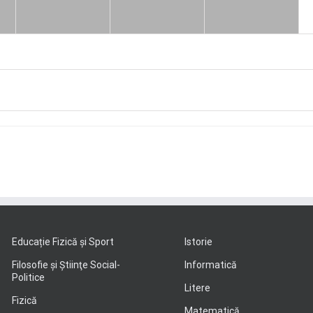
Educație Fizică și Sport
Istorie
Filosofie şi Ştiinţe Social-
Informatică
Politice
Litere
Fizică
Matematică