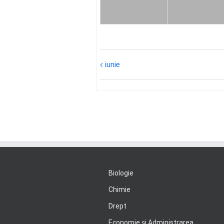
iunie
Biologie
Chimie
Drept
Economie şi Administrarea