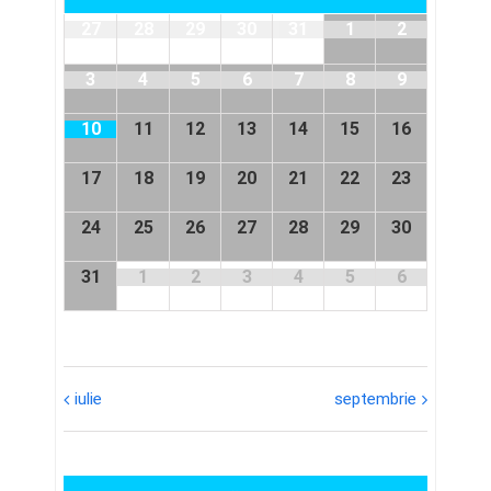
Evenimente
Calendar
27
28
29
30
31
1
2
of
Evenimente
3
4
5
6
7
8
9
10
11
12
13
14
15
16
17
18
19
20
21
22
23
24
25
26
27
28
29
30
31
1
2
3
4
5
6
iulie
septembrie