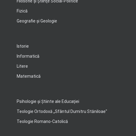
Filosofie şi Ştiinţe Social-Politice
Fizică
Geografie şi Geologie
Istorie
Informatică
Litere
Matematică
Psihologie şi Ştiinte ale Educaţiei
Teologie Ortodoxă „Sfântul Dumitru Stăniloae"
Teologie Romano-Catolică