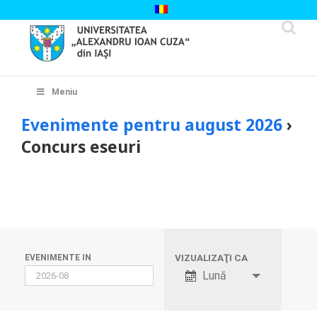
Skip
to
content
Cautare...
Meniu
Evenimente pentru august 2026
›
Concurs eseuri
Evenimente
Search
Eveniment
VIZUALIZAŢI CA
EVENIMENTE IN
Views
Lună
and
Navigation
Evenimente
Views
Search