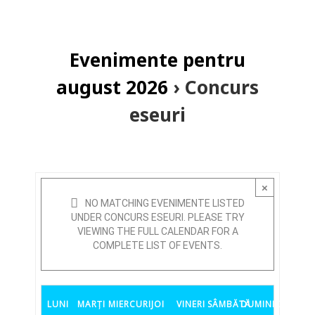
Navigation
Evenimente pentru
august 2026
› Concurs
eseuri
×
NO MATCHING EVENIMENTE LISTED
UNDER CONCURS ESEURI. PLEASE TRY
VIEWING THE FULL CALENDAR FOR A
COMPLETE LIST OF EVENTS.
Calendar
LUNI
of
MARȚI
MIERCURI
JOI
VINERI
SÂMBĂTĂ
DUMINICĂ