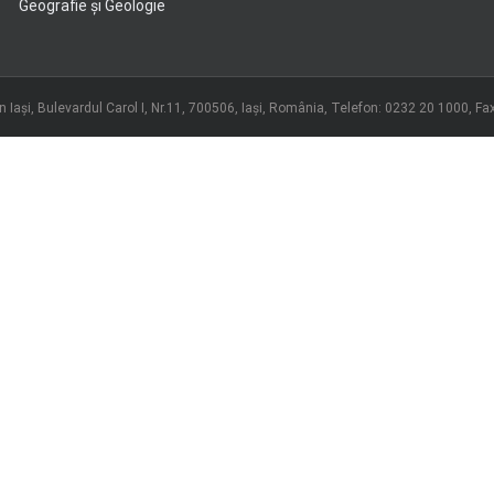
Geografie şi Geologie
 Iași, Bulevardul Carol I, Nr.11, 700506, Iaşi, România, Telefon: 0232 20 1000, F