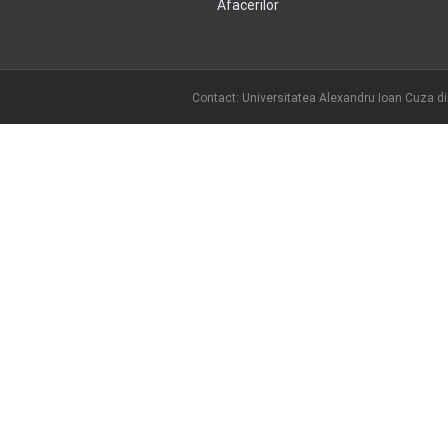
Afacerilor
Contact: Universitatea Alexandru Ioan Cuza din