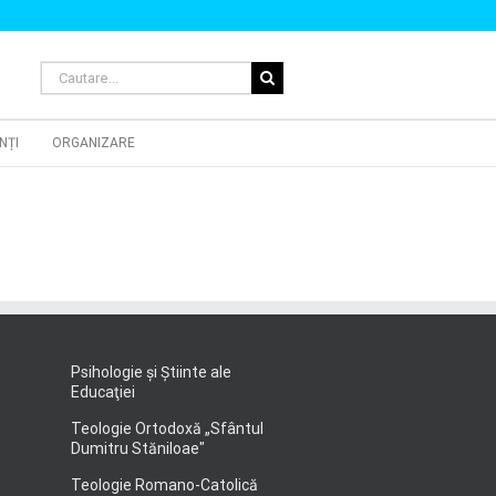
Cautare...
NȚI
ORGANIZARE
Psihologie şi Ştiinte ale
Educaţiei
Teologie Ortodoxă „Sfântul
Dumitru Stăniloae"
Teologie Romano-Catolică