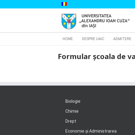
Skip
to
content
Cautare...
HOME
DESPRE UAIC
ADMITERE
Formular școala de v
Biologie
Chimie
Drept
Economie şi Administrarea