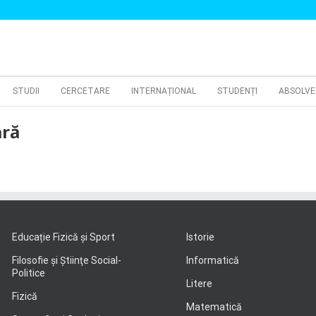
STUDII
CERCETARE
INTERNAȚIONAL
STUDENȚI
ABSOLVE
ară
Educație Fizică și Sport
Istorie
Filosofie şi Ştiinţe Social-
Informatică
Politice
Litere
Fizică
Matematică