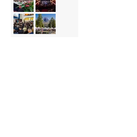
Alexa, mascota
universității
12 decembrie 2013
|
0 Comentarii