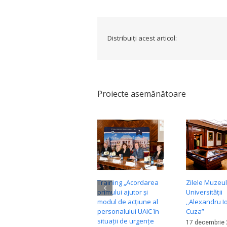
Distribuiți acest articol:
Proiecte asemănătoare
Training „Acordarea
Zilele Muzeul
primului ajutor și
Universităţii
modul de acțiune al
,,Alexandru I
personalului UAIC în
Cuza”
situații de urgențe
17 decembrie