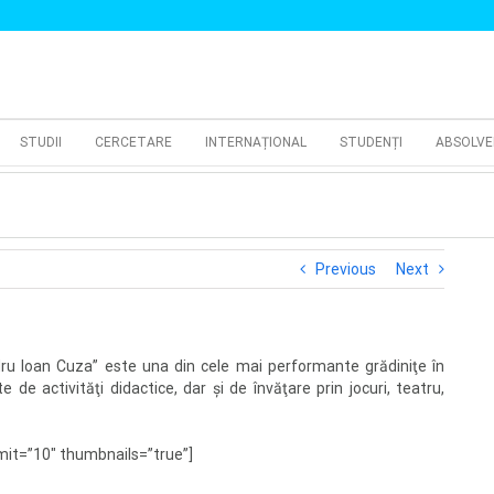
STUDII
CERCETARE
INTERNAȚIONAL
STUDENȚI
ABSOLVE
Previous
Next
ndru Ioan Cuza” este una din cele mai performante grădiniţe în
e de activităţi didactice, dar şi de învăţare prin jocuri, teatru,
mit=”10″ thumbnails=”true”]