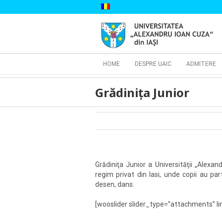
Skip
to
content
Cautare...
HOME
DESPRE UAIC
ADMITERE
Grădiniţa Junior
Grădiniţa Junior a Universităţii „Alexa
regim privat din Iasi, unde copii au part
desen, dans.
[wooslider slider_type=”attachments” li