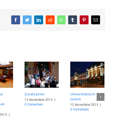
facebook
twitter
linkedin
reddit
whatsapp
tumblr
pinterest
E-
mail:
ui
Școala Junior
Universitatea în
lumină
13 decembrie 2013
|
oan
0 Comentarii
12 decembrie 2013
|
0 Comentarii
 2013
|