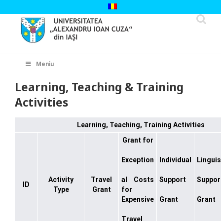
Skip
to
content
Cautare...
Meniu
Learning, Teaching & Training
Activities
Learning, Teaching, Training Activities
Grant for
Exception
Individual
Linguis
Activity
Travel
al Costs
Support
Suppor
ID
Type
Grant
for
Expensive
Grant
Grant
Travel