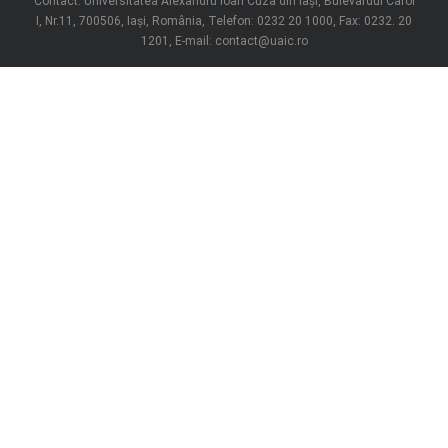
Contact: Universitatea Alexandru Ioan Cuza din Iași, Bulevardul Carol
I, Nr.11, 700506, Iaşi, România, Telefon: 0232 20 1000, Fax: 0232. 20
1201, E-mail: contact@uaic.ro