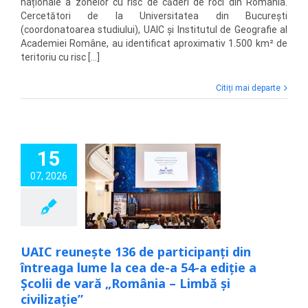
naționale a zonelor cu risc de căderi de roci din România.
Cercetători de la Universitatea din București
(coordonatoarea studiului), UAIC și Institutul de Geografie al
Academiei Române, au identificat aproximativ 1.500 km² de
teritoriu cu risc [...]
Citiți mai departe
15
eunește 136 de
anți din întreaga
07, 2026
a cea de-a 54-a
 a Școlii de vară
nia – Limbă și
civilizație”
Noutăți
UAIC reunește 136 de participanți din
întreaga lume la cea de-a 54-a ediție a
Școlii de vară „România – Limbă și
civilizație”