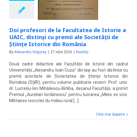
tinși cu premii ale
tății de Științe
ice din România
Noutăți
Doi profesori de la Facultatea de Istorie a
UAIC, distinși cu premii ale Societății de
Științe Istorice din România
By
Alexandru Grigoraș
|
27 iulie 2026
|
Noutăți
Două cadre didactice ale Facultății de Istorie din cadrul
Universității „Alexandru Ioan Cuza" din Iași au fost distinse cu
premii acordate de Societatea de Științe Istorice din
România (SȘIR), pentru volume publicate recent. Prof. univ.
dr. Lucrețiu-Ion Mihăilescu-Bîrliba, decanul Facultății, a primit
Premiul „Aurelian Iordănescu” pentru lucrarea „Miles ex vico.
Militaires recrutés du milieu rural [...]
Citiți mai departe