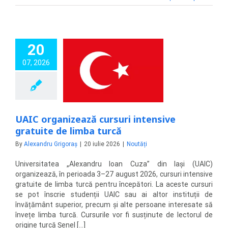
20
07, 2026
ganizează cursuri
ive gratuite de
imba turcă
Noutăți
UAIC organizează cursuri intensive
gratuite de limba turcă
By
Alexandru Grigoraș
|
20 iulie 2026
|
Noutăți
Universitatea „Alexandru Ioan Cuza” din Iași (UAIC)
organizează, în perioada 3–27 august 2026, cursuri intensive
gratuite de limba turcă pentru începători. La aceste cursuri
se pot înscrie studenții UAIC sau ai altor instituții de
învățământ superior, precum și alte persoane interesate să
învețe limba turcă. Cursurile vor fi susținute de lectorul de
origine turcă Şenel [...]