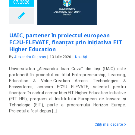
07, 2026
l european EC2U-
E, finanțat prin
ativa EIT Higher
Education
Noutăți
UAIC, partener în proiectul european
EC2U-ELEVATE, finanțat prin inițiativa EIT
Higher Education
By
Alexandru Grigoraș
|
13 iulie 2026
|
Noutăți
Universitatea „Alexandru Ioan Cuza” din Iași (UAIC) este
parteneră în proiectul cu titlul Entrepreneurship, Learning,
Education & Value-Creation Across Technologies &
Ecosystems, acronim EC2U ELEVATE, selectat pentru
finanțare în cadrul competiției EIT Higher Education Initiative
(EIT HEI), program al Institutului European de Inovare și
Tehnologie (EIT), parte a programului Horizon Europe.
Proiectul a fost depus [...]
Citiți mai departe