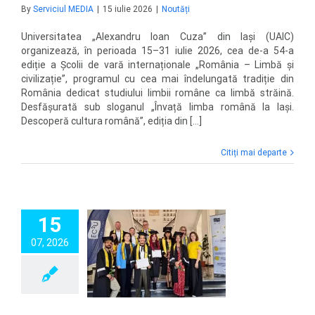
By
Serviciul MEDIA
|
15 iulie 2026
|
Noutăți
Universitatea „Alexandru Ioan Cuza” din Iași (UAIC)
organizează, în perioada 15–31 iulie 2026, cea de-a 54-a
ediție a Școlii de vară internaționale „România – Limbă și
civilizație”, programul cu cea mai îndelungată tradiție din
România dedicat studiului limbii române ca limbă străină.
Desfășurată sub sloganul „Învață limba română la Iași.
Descoperă cultura română”, ediția din [...]
Citiți mai departe
15
C a celebrat
07, 2026
irea celei de-a
ia promoții a
ului de masterat
 EC2U LIFELINE
Noutăți