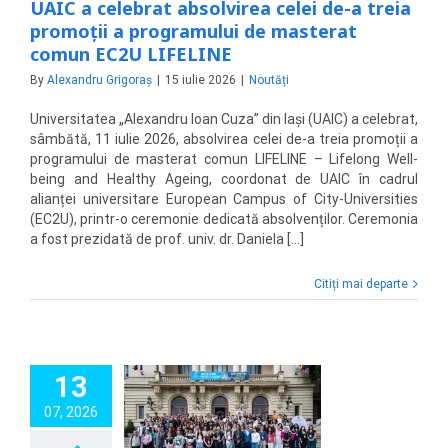
UAIC a celebrat absolvirea celei de-a treia
promoții a programului de masterat
comun EC2U LIFELINE
By
Alexandru Grigoraș
|
15 iulie 2026
|
Noutăți
Universitatea „Alexandru Ioan Cuza” din Iași (UAIC) a celebrat,
sâmbătă, 11 iulie 2026, absolvirea celei de-a treia promoții a
programului de masterat comun LIFELINE – Lifelong Well-
being and Healthy Ageing, coordonat de UAIC în cadrul
alianței universitare European Campus of City-Universities
(EC2U), printr-o ceremonie dedicată absolvenților. Ceremonia
a fost prezidată de prof. univ. dr. Daniela [...]
Citiți mai departe
13
anizează cea de-
07, 2026
 ediție a Școlii
aționale de Vară