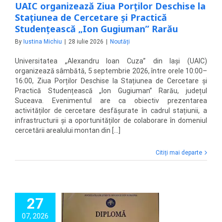
UAIC organizează Ziua Porților Deschise la
Stațiunea de Cercetare și Practică
Studențească „Ion Gugiuman” Rarău
By
Iustina Michiu
|
28 iulie 2026
|
Noutăți
Universitatea „Alexandru Ioan Cuza” din Iași (UAIC)
organizează sâmbătă, 5 septembrie 2026, între orele 10:00–
16:00, Ziua Porților Deschise la Stațiunea de Cercetare și
Practică Studențească „Ion Gugiuman” Rarău, județul
Suceava. Evenimentul are ca obiectiv prezentarea
activităților de cercetare desfășurate în cadrul stațiunii, a
infrastructurii și a oportunităților de colaborare în domeniul
cercetării arealului montan din [...]
Citiți mai departe
27
rofesori de la
07, 2026
tea de Istorie a