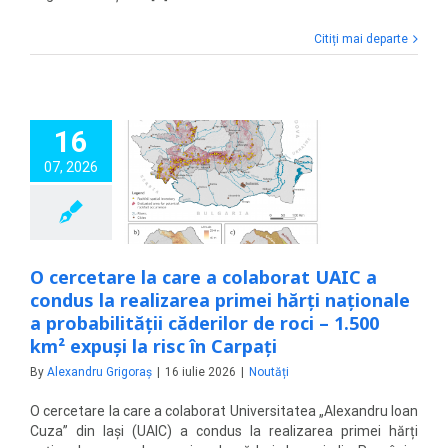
Citiți mai departe
16
etare la care a
at UAIC a condus
07, 2026
zarea primei hărți
e a probabilității
or de roci – 1.500
xpuși la risc în
Carpați
O cercetare la care a colaborat UAIC a
Noutăți
condus la realizarea primei hărți naționale
a probabilității căderilor de roci – 1.500
km² expuși la risc în Carpați
By
Alexandru Grigoraș
|
16 iulie 2026
|
Noutăți
O cercetare la care a colaborat Universitatea „Alexandru Ioan
Cuza” din Iași (UAIC) a condus la realizarea primei hărți