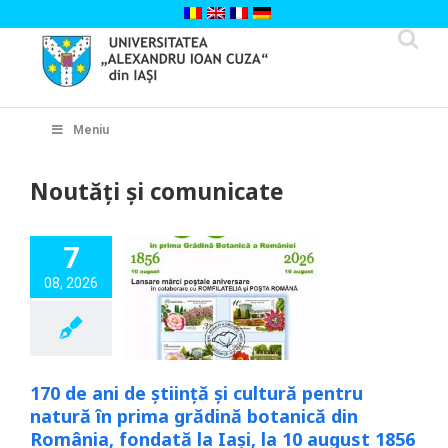
Skip
to
content
Cautare...
Meniu
Noutăți și comunicate
7
ani de știință și
08, 2026
 pentru natură în
grădină botanică
ânia, fondată la
la 10 august 1856
Noutăți
170 de ani de știință și cultură pentru
natură în prima grădină botanică din
România, fondată la Iași, la 10 august 1856