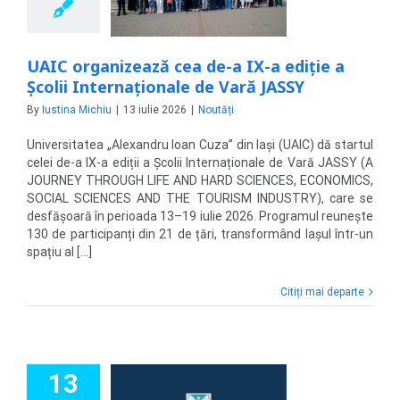
JASSY
Noutăți
UAIC organizează cea de-a IX-a ediție a
Școlii Internaționale de Vară JASSY
By
Iustina Michiu
|
13 iulie 2026
|
Noutăți
Universitatea „Alexandru Ioan Cuza” din Iași (UAIC) dă startul
celei de-a IX-a ediții a Școlii Internaționale de Vară JASSY (A
JOURNEY THROUGH LIFE AND HARD SCIENCES, ECONOMICS,
SOCIAL SCIENCES AND THE TOURISM INDUSTRY), care se
desfășoară în perioada 13–19 iulie 2026. Programul reunește
130 de participanți din 21 de țări, transformând Iașul într-un
spațiu al [...]
Citiți mai departe
13
, partener în