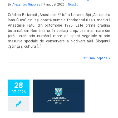
By
Alexandru Grigoraș
|
7 august 2026
|
Noutăți
Grădina Botanică „Anastasie Fătu” a Universității „Alexandru
Ioan Cuza” din Iași poartă numele fondatorului său, medicul
Anastasie Fătu, din octombrie 1996. Este prima grădină
botanică din România și, în același timp, cea mai mare din
țară, unică prin numărul mare de specii vegetale și prin
măsurile speciale de conservare a biodiversității. Sloganul
„Știință și cultură [...]
Citiți mai departe
28
rganizează Ziua
07, 2026
lor Deschise la
a de Cercetare și
că Studențească
ugiuman” Rarău
Noutăți