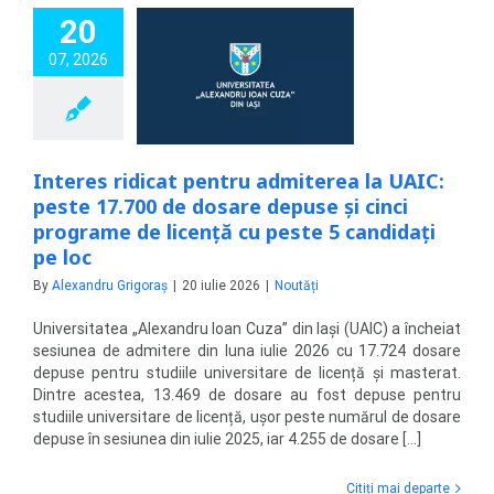
20
s ridicat pentru
ea la UAIC: peste
07, 2026
de dosare depuse
nci programe de
nță cu peste 5
didați pe loc
Noutăți
Interes ridicat pentru admiterea la UAIC:
peste 17.700 de dosare depuse și cinci
programe de licență cu peste 5 candidați
pe loc
By
Alexandru Grigoraș
|
20 iulie 2026
|
Noutăți
Universitatea „Alexandru Ioan Cuza” din Iași (UAIC) a încheiat
sesiunea de admitere din luna iulie 2026 cu 17.724 dosare
depuse pentru studiile universitare de licență și masterat.
Dintre acestea, 13.469 de dosare au fost depuse pentru
studiile universitare de licență, ușor peste numărul de dosare
depuse în sesiunea din iulie 2025, iar 4.255 de dosare [...]
Citiți mai departe