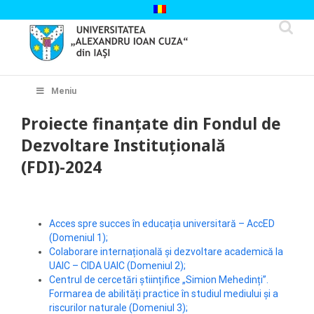
Skip
to
content
Cautare...
Meniu
Proiecte finanțate din Fondul de
Dezvoltare Instituțională
(FDI)-2024
Acces spre succes în educația universitară – AccED
(Domeniul 1);
Colaborare internațională și dezvoltare academică la
UAIC – CIDA UAIC (Domeniul 2);
Centrul de cercetări științifice „Simion Mehedinți”.
Formarea de abilități practice în studiul mediului și a
riscurilor naturale (Domeniul 3);