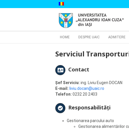
Skip
to
content
Cautare...
HOME
DESPRE UAIC
ADMITERE
Serviciul Transportur
Contact
Șef Serviciu:
ing. Liviu Eugen DOCAN
E-mail:
liviu.docan@uaic.ro
Telefon:
0232 20 2403
Responsabilități
Gestionarea parcului auto
Gestionarea alimentărilor cu