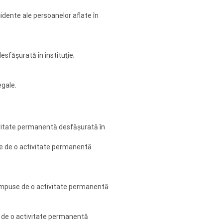
ccidente ale persoanelor aflate în
sfăşurată în instituţie;
egale.
ivitate permanentă desfăşurată în
se de o activitate permanentă
 impuse de o activitate permanentă
e de o activitate permanentă