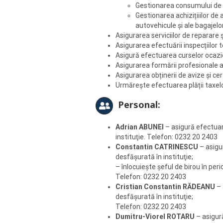
Gestionarea consumului de ca
Gestionarea achizițiiilor de 
autovehicule și ale bagajelo
Asigurarea serviciilor de reparare ș
Asigurarea efectuării inspecțiilor t
Asigură efectuarea curselor ocazio
Asigurarea formării profesionale a 
Asigurarea obținerii de avize și cer
Urmărește efectuarea plății taxelo
Personal:
Adrian ABUNEI
– asigură efectuar
instituţie. Telefon: 0232 20 2403
Constantin CATRINESCU
– asigu
desfăşurată în instituţie;
– înlocuiește șeful de birou în per
Telefon: 0232 20 2403
Cristian Constantin RĂDEANU
– 
desfăşurată în instituţie;
Telefon: 0232 20 2403
Dumitru-Viorel ROTARU
– asigur