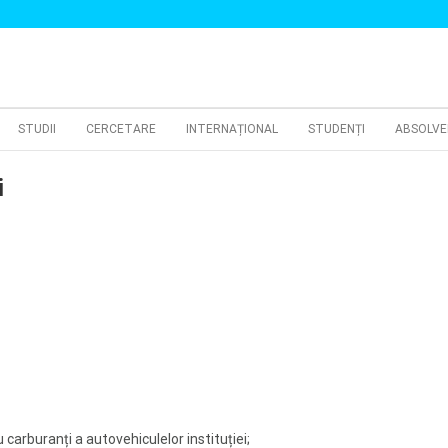
STUDII
CERCETARE
INTERNAȚIONAL
STUDENȚI
ABSOLVE
i
 carburanți a autovehiculelor instituției;