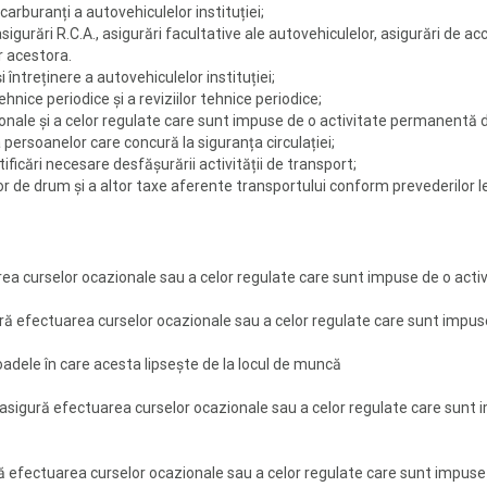
rburanți a autovehiculelor instituției;
asigurări R.C.A., asigurări facultative ale autovehiculelor, asigurări de a
r acestora.
i întreținere a autovehiculelor instituției;
ehnice periodice și a reviziilor tehnice periodice;
nale și a celor regulate care sunt impuse de o activitate permanentă de
persoanelor care concură la siguranța circulației;
tificări necesare desfășurării activității de transport;
r de drum și a altor taxe aferente transportului conform prevederilor l
ea curselor ocazionale sau a celor regulate care sunt impuse de o act
ră efectuarea curselor ocazionale sau a celor regulate care sunt impu
ioadele în care acesta lipsește de la locul de muncă
asigură efectuarea curselor ocazionale sau a celor regulate care sunt
ă efectuarea curselor ocazionale sau a celor regulate care sunt impus