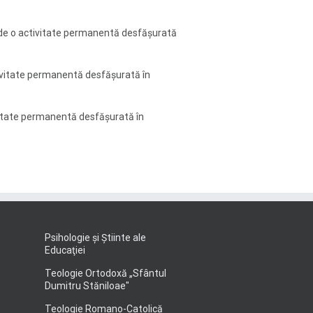
 de o activitate permanentă desfăşurată
tivitate permanentă desfăşurată în
vitate permanentă desfăşurată în
Psihologie şi Ştiinte ale
Educaţiei
Teologie Ortodoxă „Sfântul
Dumitru Stăniloae"
Teologie Romano-Catolică