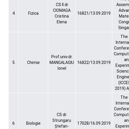
CS II dr.
Assemb
CIOMAGA
Adva
4
Fizica
16821/13.09.2019
Cristina
Mater
Elena
Congr
Singa
The 
Interna
Confere
Computa
Prof.univ.dr.
an
5
Chimie
MANGALAGIU
16822/13.09.2019
Experi
Ionel
Scienc
Engine
(ICCE
2019) A
The 
Interna
Confere
CS dr.
Computa
Strungaru
an
6
Biologie
17028/16.09.2019
Ștefan-
Experi