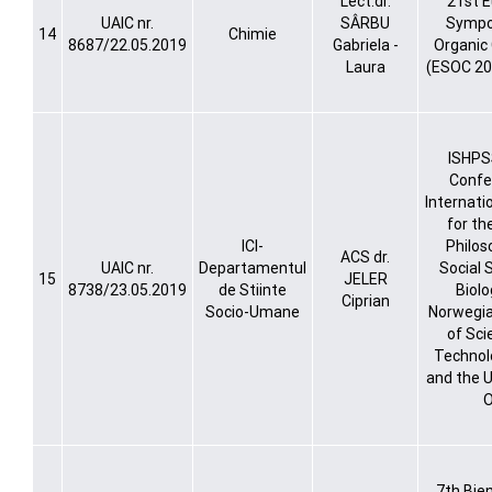
Lect.dr.
21st 
UAIC nr.
SÂRBU
Sympo
14
Chimie
8687/22.05.2019
Gabriela -
Organic
Laura
(ESOC 20
ISHPS
Confe
Internati
for the
ICI-
Philos
ACS dr.
UAIC nr.
Departamentul
Social 
15
JELER
8738/23.05.2019
de Stiinte
Biolo
Ciprian
Socio-Umane
Norwegi
of Sci
Technol
and the U
O
7th Bie