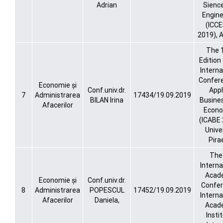
Adrian
Sienc
Engine
(ICC
2019), 
The 
Edition
Interna
Confere
Economie și
Conf.univ.dr.
Appl
7
Administrarea
17434/19.09.2019
BILAN Irina
Busine
Afacerilor
Econo
(ICABE 
Unive
Pira
The 
Interna
Acad
Economie și
Conf.univ.dr.
Confer
8
Administrarea
POPESCUL
17452/19.09.2019
Interna
Afacerilor
Daniela,
Acad
Insti