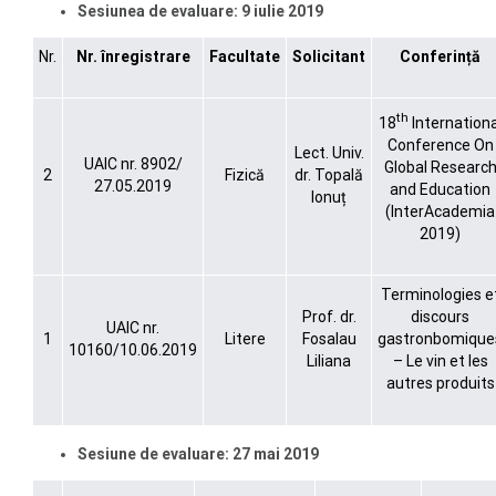
Sesiunea de evaluare:
9 iulie 2019
Nr.
Nr. înregistrare
Facultate
Solicitant
Conferință
th
18
Internationa
Conference On
Lect. Univ.
UAIC nr. 8902/
Global Researc
2
Fizică
dr. Topală
27.05.2019
and Education
Ionuț
(InterAcademia
2019)
Terminologies e
Prof. dr.
discours
UAIC nr.
1
Litere
Fosalau
gastronbomique
10160/10.06.2019
Liliana
– Le vin et les
autres produits
Sesiune de evaluare: 27 mai 2019