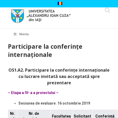
Skip
to
content
Cautare...
Meniu
Participare la conferințe
internaționale
OS1.A2. Participare la conferințe internaționale
cu lucrare invitată sau acceptată spre
prezentare
– Etapa a IV- a a proiectului –
Sesiunea de evaluare:
16 octombrie 2019
Nr.
Nr. de
Facultatea
Solicitant
Conferință