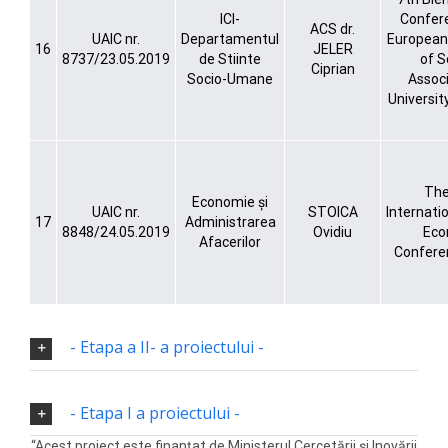
ICI-
Confer
ACS dr.
UAIC nr.
Departamentul
European
16
JELER
8737/23.05.2019
de Stiinte
of S
Ciprian
Socio-Umane
Associ
Universit
The
Economie și
UAIC nr.
STOICA
Internatio
17
Administrarea
8848/24.05.2019
Ovidiu
Eco
Afacerilor
Confere
- Etapa a II- a proiectului -
- Etapa I a proiectului -
“Acest proiect este finanțat de Ministerul Cercetării și Inovării