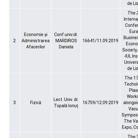
de Li
The 
Interna
Confe
Eura
Economie și
Conf.univ.dr.
Busine
2
Administrarea
MARDIROS
16641/11.09.2019
Econo
Afacerilor
Daniela
Society
-IUL In
Univers
de Li
The 17
Techol
Pla
Work
Lect. Univ. dr.
3
Fizică
16759/12.09.2019
alongsi
Topală Ionuț
Vac
Symposi
The V
Expo, C
The 