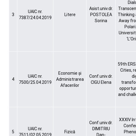
Dial
Asist.univ.dr.
Transcen
UAIC nr.
3
Litere
POSTOLEA
Thinking
7387/24.04.2019
Sorina
Away fro
Polari
Universit
‘L’Or
59th ERS
Cities, 
Economie și
UAIC nr.
Conf.univ.dr.
di
4
Administrarea
7500/25.04.2019
CIGU Elena
transfo
Afacerilor
opportuni
and chall
XXXIV In
Conf.univ.dr.
Confe
UAIC nr.
DIMITRIU
5
Fizică
Pheno
7511/02.05.2019
Dan-