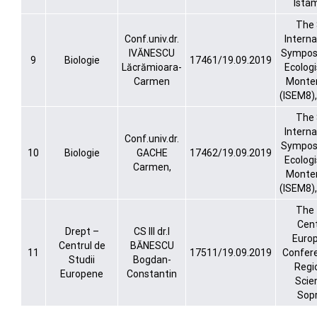
Ista
The 
Conf.univ.dr.
Interna
IVĂNESCU
Sympos
9
Biologie
17461/19.09.2019
Lăcrămioara-
Ecologi
Carmen
Monte
(ISEM8)
The 
Interna
Conf.univ.dr.
Sympos
10
Biologie
GACHE
17462/19.09.2019
Ecologi
Carmen,
Monte
(ISEM8)
The 
Cent
Drept –
CS III dr.I
Euro
Centrul de
BĂNESCU
11
17511/19.09.2019
Confere
Studii
Bogdan-
Regi
Europene
Constantin
Scie
Sop