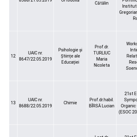
8588/21.05.2019
Ortodoxă
Pontific
Cătălin
Institu
Gregorian
R
Work
Prof.dr.
Psihologie și
Int
UAIC nr.
TURLIUC
12
Științe ale
Relat
8647/22.05.2019
Maria
Educației
Res
Nicoleta
Soen
21st 
UAIC nr.
Prof.dr.habil.
Sympo
13
Chimie
8688/22.05.2019
BÎRSĂ Lucian
Organic
(ESOC 20