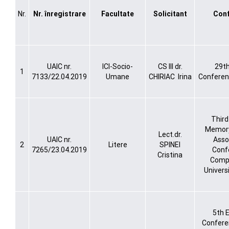
Nr.
Nr. înregistrare
Facultate
Solicitant
Conf
UAIC nr.
ICI-Socio-
CS III dr.
29t
1
7133/22.04.2019
Umane
CHIRIAC Irina
Conferen
Third
Memory
Lect.dr.
UAIC nr.
Asso
2
Litere
SPINEI
7265/23.04.2019
Conf
Cristina
Comp
Univers
5th 
Confere