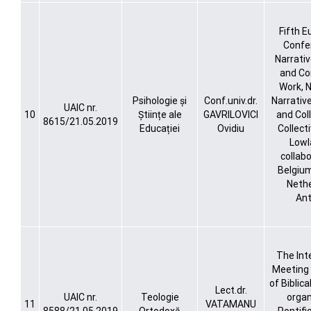
Fifth 
Confe
Narrati
and C
Work, 
Psihologie și
Conf.univ.dr.
Narrative
UAIC nr.
10
Științe ale
GAVRILOVICI
and Col
8615/21.05.2019
Educației
Ovidiu
Collect
Lowl
collabo
Belgiu
Nethe
An
The Int
Meeting 
of Biblica
Lect.dr.
UAIC nr.
Teologie
organ
11
VATAMANU