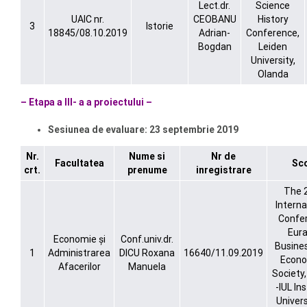
Lect.dr.
Science
UAIC nr.
CEOBANU
History
3
Istorie
18845/08.10.2019
Adrian-
Conference,
Bogdan
Leiden
University,
Olanda
– Etapa a III- a a proiectului –
Sesiunea de evaluare:
23 septembrie 2019
Nr.
Nume si
Nr de
Facultatea
Sc
crt.
prenume
inregistrare
The 
Interna
Confe
Eura
Economie și
Conf.univ.dr.
Busine
1
Administrarea
DICU Roxana
16640/11.09.2019
Econo
Afacerilor
Manuela
Society
-IUL In
Univers