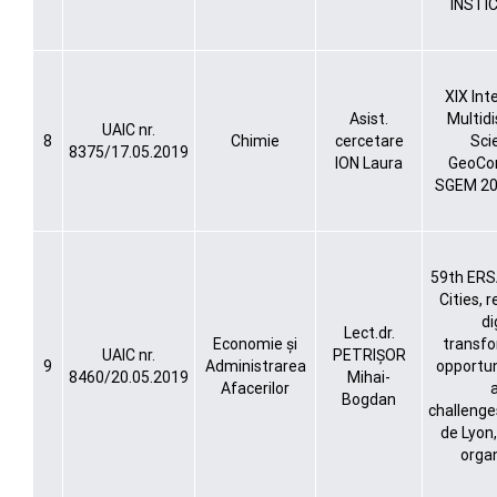
INSTIC
XIX Int
Asist.
Multidi
UAIC nr.
8
Chimie
cercetare
Scie
8375/17.05.2019
ION Laura
GeoCo
SGEM 20
59th ERS
Cities, 
di
Lect.dr.
Economie și
transfo
UAIC nr.
PETRIȘOR
9
Administrarea
opportuni
8460/20.05.2019
Mihai-
Afacerilor
Bogdan
challenge
de Lyon,
organ