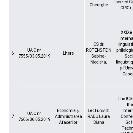
Ionized G
Gheorghe
ICPIG) 
XXIXe
interna
CS dr.
linguist
UAIC nr.
ROTENSTEIN
philolog
6
Litere
7555/03.05.2019
Sabina-
Soci
Nicoleta,
linguist
și l’Uni
Cope
The ICS
the
Economie și
Lect.univ.dr.
Inter
UAIC nr.
7
Administrarea
RADU Laura
Confe
7666/06.05.2019
Afacerilor
Diana
Sof
Techn