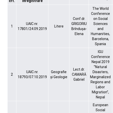
crt.
inregistrare
The World
Conference
Conf.dr.
on Social
UAIC nr.
GRIGORIU
Sciences
1
Litere
17801/24.09.2019
Brîndușa-
and
Elena
Humanities,
Barcelona,
Spania
IGU
Conference
Nepal 2019
”Natural
Lect.dr.
UAIC nr.
Geografie
Disasters,
2
CAMARĂ
18793/07.10.2019
și Geologie
Marginalized
Gabriel
Regions and
Labor
Migration”,
Nepal
European
Social