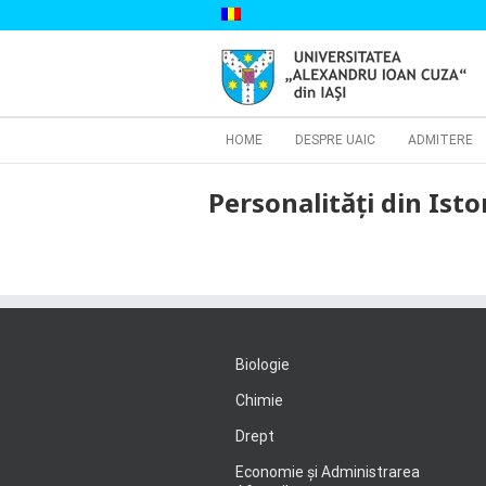
Skip
to
content
Cautare...
HOME
DESPRE UAIC
ADMITERE
Personalități din Isto
Biologie
Chimie
Drept
Economie şi Administrarea