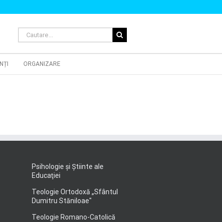
Cautare...
NȚI
ORGANIZARE
Psihologie şi Ştiinte ale
Educaţiei
Teologie Ortodoxă „Sfântul
Dumitru Stăniloae"
Teologie Romano-Catolică