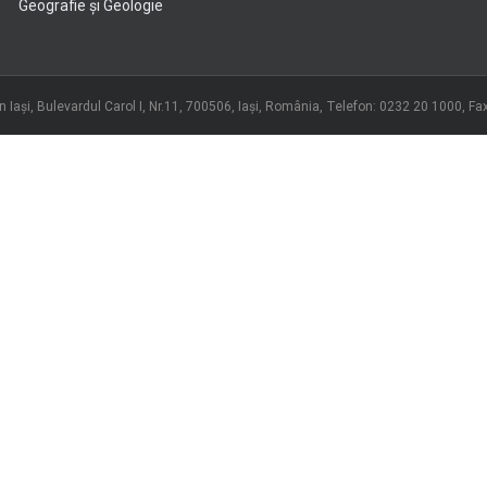
Geografie şi Geologie
 Iași, Bulevardul Carol I, Nr.11, 700506, Iaşi, România, Telefon: 0232 20 1000, F