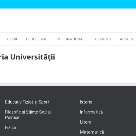
STUDII
CERCETARE
INTERNAȚIONAL
STUDENȚI
ABSOLVE
ria Universității
Educație Fizică și Sport
Istorie
Filosofie şi Ştiinţe Social-
Informatică
Politice
Litere
Fizică
Matematică