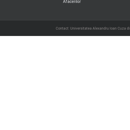
Afacerilor
Contact: Universitatea Alexandru Ioan Cuza din