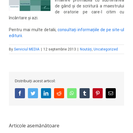
întâlnire profitabilă cu subtilitatea
de gând şi de scriitură a maestrului
de oratorie pe care-l citim cu
încântare şi azi.
Pentru mai multe detalii,
consultați informațiile de pe site-ul
editurii
.
By
Serviciul MEDIA
|
12 septembrie 2013
|
Noutăți
,
Uncategorized
Distribuiți acest articol:
facebook
twitter
linkedin
reddit
whatsapp
tumblr
pinterest
E-
mail:
Articole asemănătoare