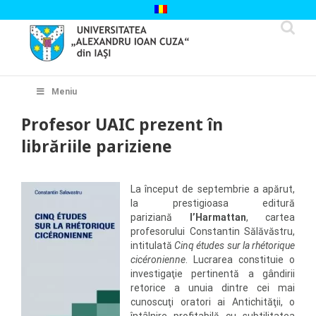
Skip
to
content
Cautare...
Meniu
Profesor UAIC prezent în
librăriile pariziene
La început de septembrie a apărut,
la prestigioasa editură
pariziană
l’Harmattan
, cartea
profesorului Constantin Sălăvăstru,
intitulată
Cinq études sur la rhétorique
cicéronienne
. Lucrarea constituie o
investigaţie pertinentă a gândirii
retorice a unuia dintre cei mai
cunoscuţi oratori ai Antichităţii, o