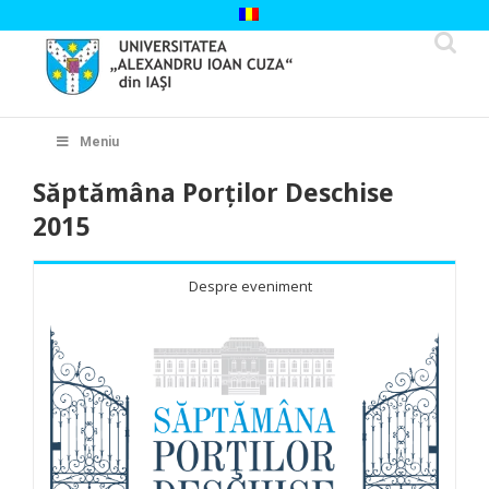
Skip
to
content
Cautare...
Meniu
Săptămâna Porților Deschise
2015
Despre eveniment