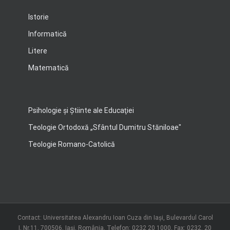
Istorie
Informatică
Litere
Matematică
Psihologie şi Ştiinte ale Educaţiei
Teologie Ortodoxă „Sfântul Dumitru Stăniloae"
Teologie Romano-Catolică
Contact: Universitatea Alexandru Ioan Cuza din Iași, Bulevardul Carol
I, Nr.11, 700506, Iaşi, România, Telefon: 0232 20 1000, Fax: 0232. 20