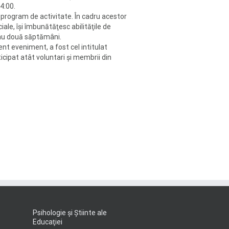
4:00.
 program de activitate. În cadru acestor
ciale, îşi îmbunătăţesc abilităţile de
sau două săptămâni.
nt eveniment, a fost cel intitulat
icipat atât voluntari şi membrii din
Psihologie şi Ştiinte ale
Educaţiei