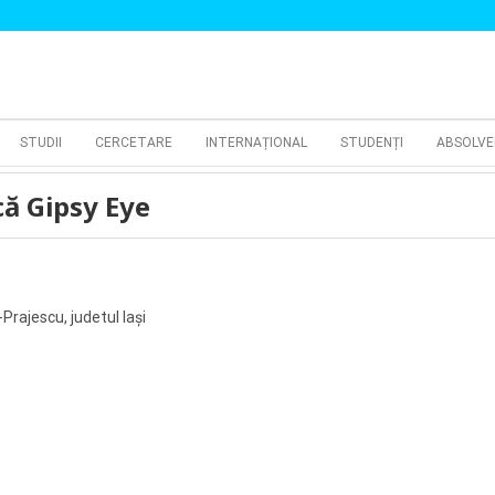
STUDII
CERCETARE
INTERNAȚIONAL
STUDENȚI
ABSOLVE
că Gipsy Eye
Prajescu, judetul Iaşi