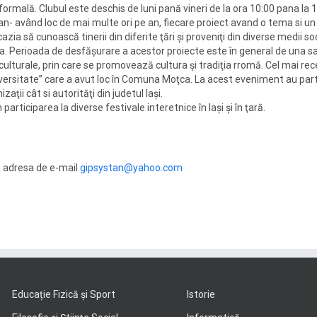
ormală. Clubul este deschis de luni pană vineri de la ora 10:00 pana la 1
ean- având loc de mai multe ori pe an, fiecare proiect avand o tema si un
azia să cunoască tinerii din diferite ţări şi proveniţi din diverse medii so
s.a. Perioada de desfăşurare a acestor proiecte este în general de una 
turale, prin care se promovează cultura şi tradiţia rromă. Cel mai rece
diversitate” care a avut loc în Comuna Moţca. La acest eveniment au part
zaţii cât si autorităţi din judetul Iaşi.
rticiparea la diverse festivale interetnice în Iaşi şi în ţară.
la adresa de e-mail
gipsystan@yahoo.com
Educație Fizică și Sport
Istorie