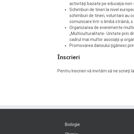
activităţi bazate pe educaţia non-f
Schimburi de tineri la nivel europ
schimburi de tineri, voluntarii au oc
comunicare într-o limbă străină, 
Organizarea de evenimente multicul
„Multiculturalitate- Unitate prin 
cadrul mai multor asociaţii şi organi
Promovarea dansului ţigănesc prin pa
Înscrieri
Pentru înscrieri vă invităm să ne scrieţi 
Biologie