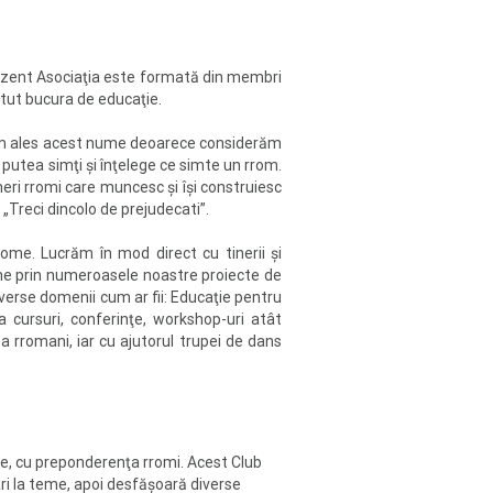
 prezent Asociaţia este formată din membri
 putut bucura de educaţie.
e. Am ales acest nume deoarece considerăm
 putea simţi şi înţelege ce simte un rrom.
neri rromi care muncesc şi îşi construiesc
 „Treci dincolo de prejudecati”.
rome. Lucrăm în mod direct cu tinerii şi
bine prin numeroasele noastre proiecte de
diverse domenii cum ar fii: Educaţie pentru
a cursuri, conferinţe, workshop-uri atât
a rromani, iar cu ajutorul trupei de dans
ate, cu preponderenţa rromi. Acest Club
iari la teme, apoi desfăşoară diverse