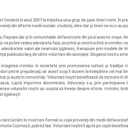
ost fondată în anul 2007 la iniţiativa unui grup de şase tineri rromi. În
oveniţi din diferite medii sociale: studenţi, elevi dar şi tineri ce nu s-au
Iaşi, Paşcani dar şi în comunitaţile defavorizate din jurul acestor oraş
ţii va putea vedea adevărata faţă, pozitivă şi constructivă a rromilor, va
i adevăratele valori ale neamului ţigănesc, transpuse prin modele de ti
nţa publicului larg de către voluntarii din asociaţie. Sloganul nostru este
imaginea rromilor în societate prin promovarea culturii şi tradiţiei r
uri peste prejudecaţi, iar acest scop îl ducem la îndeplinire cel mai 
i şi auziţi în comunitaţi. Voluntarii noştri beneficiază de instruire în 
scă, Luptă împotriva discriminării, Advocacy s.a, prin participarea l
enea volunatrii noştri au ocazia să înveţe despre istoria rromilor, limb
i ţigăneşti.
 în care lucrăm în mod non-formal cu copii proveniţi din medii defavoriz
Comuna Cozmeşti, judetul Iasi. Voluntarii noştrii îi ajută pe copiii benefic