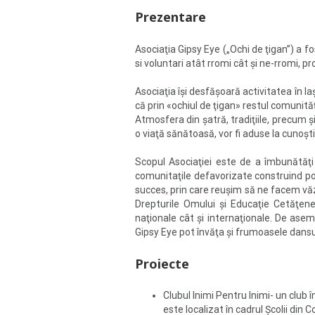
Prezentare
Asociaţia Gipsy Eye („Ochi de ţigan”) a f
si voluntari atât rromi cât şi ne-rromi, pr
Asociaţia îşi desfăşoară activitatea în 
că prin «ochiul de ţigan» restul comunită
Atmosfera din şatră, tradiţiile, precum ş
o viaţă sănătoasă, vor fi aduse la cunoşti
Scopul Asociaţiei este de a îmbunătăţi 
comunitaţile defavorizate construind pod
succes, prin care reuşim să ne facem văzuţ
Drepturile Omului şi Educaţie Cetăţenea
naţionale cât şi internaţionale. De asem
Gipsy Eye pot învăţa şi frumoasele dansur
Proiecte
Clubul Inimi Pentru Inimi- un club
este localizat în cadrul Şcolii din 