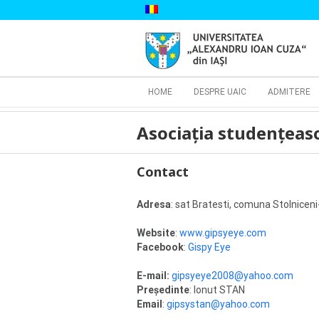
Skip
to
content
Cautare...
HOME
DESPRE UAIC
ADMITERE
Asociaţia studenţeas
Contact
Adresa
: sat Bratesti, comuna Stolniceni-
Website
:
www.gipsyeye.com
Facebook
:
Gispy Eye
E-mail:
gipsyeye2008@yahoo.com
Președinte
: Ionut STAN
Email
:
gipsystan@yahoo.com