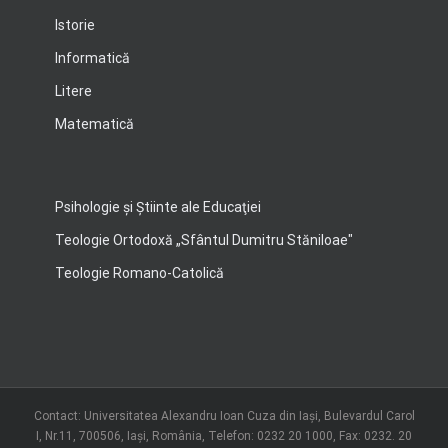
Istorie
Informatică
Litere
Matematică
Psihologie şi Ştiinte ale Educaţiei
Teologie Ortodoxă „Sfântul Dumitru Stăniloae"
Teologie Romano-Catolică
Contact: Universitatea Alexandru Ioan Cuza din Iași, Bulevardul Carol
I, Nr.11, 700506, Iaşi, România, Telefon: 0232 20 1000, Fax: 0232. 20