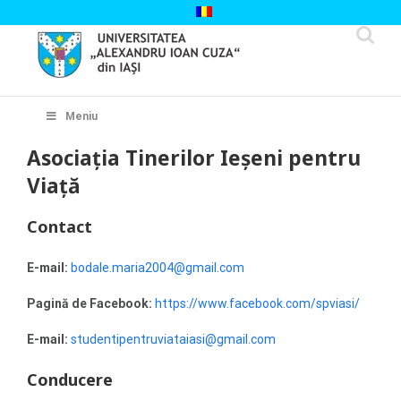
Skip
to
content
Cautare...
Meniu
Asociaţia Tinerilor Ieșeni pentru
Viaţă
Contact
E-mail:
bodale.maria2004@gmail.com
Pagină de Facebook:
https://www.facebook.com/spviasi/
E-mail:
studentipentruviataiasi@gmail.com
Conducere