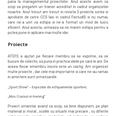
pana la managementul proiectelor. Anul aceste avem ca
scop sa pregatim un trainer acreditat in cadrul organizatiei
noastre. Anul trecut am trecut in revista 3 proiecte scrise si
aprobate de catre CCS Iasi in cadrul FestudIS si nu numai,
care ne-a unit ca echipa si ne-a format un mod de lucru
eficient. Anul acesta, urmeaza sa ne marim echipa pentru a
putea pune in aplicare mai multe idei.
Proiecte
ATEFS a ajutat pe fiecare membru sa se exprime, sa se
bucure de colectiv, sa puna in practica ideile pe care le are. De
aceea fiecar emembru inscris este un castig. Am organizat
multe proiecte , dar cele mai importante si care ne-au ramas
in amintere sunt urmatoarele:
„Sport Show” – Expozitie de echipamente sportive;
„Mos Craciun in trening”
Proiect umanitar avand ca scop, sa bine dispunem, pe plan
material si moral , scolile cu situatii mai precare , cu diferite