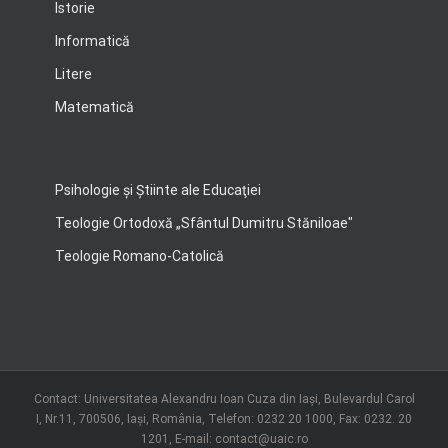
Istorie
Informatică
Litere
Matematică
Psihologie şi Ştiinte ale Educaţiei
Teologie Ortodoxă „Sfântul Dumitru Stăniloae"
Teologie Romano-Catolică
Contact: Universitatea Alexandru Ioan Cuza din Iași, Bulevardul Carol
I, Nr.11, 700506, Iaşi, România, Telefon: 0232 20 1000, Fax: 0232. 20
1201, E-mail: contact@uaic.ro