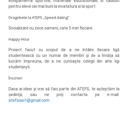
echipamente sportive, materiale educationale, si cadouri
pentru elevii cei mai buni la invatatura si la sport.
Dragobete la ATEFS „Speed dating”
Socializare cu zece oameni, cate 5 min fiecare.
Happy Hour
Proiect facut cu scopul de a ne întâlni fiecare ligă
studentească cu un numar de membri şi de a învăţa să
lucrăm împreuna, de a ne cunoaşte colegii din alte ligi
studenţeşti.
Înscrieri
Daca ai ideei şi vrei să faci parte din ATEFS, te aşteptăm la
şedinţă, sau ne poţi contacta pe e-mail:
atefsiasi1@gmail.com