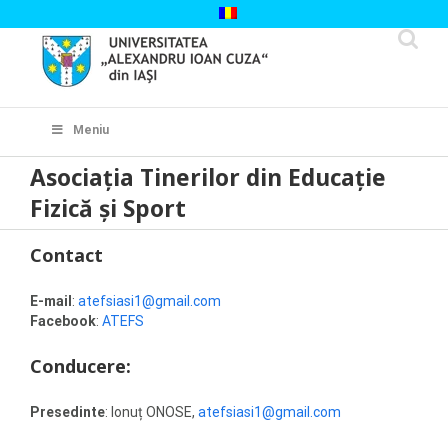
Skip
to
content
Cautare...
Meniu
Asociaţia Tinerilor din Educaţie
Fizică şi Sport
Contact
E-mail
:
atefsiasi1@gmail.com
Facebook
:
ATEFS
Conducere:
Presedinte
: Ionuț ONOSE,
atefsiasi1@gmail.com