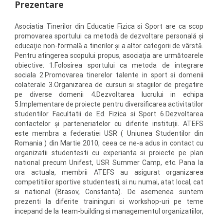
Prezentare
Asociatia Tinerilor din Educatie Fizica si Sport are ca scop
promovarea sportului ca metodă de dezvoltare personală şi
educaţie non-formală a tinerilor şi a altor categorii de vârstă.
Pentru atingerea scopului propus, asociaţia are următoarele
obiective: 1.Folosirea sportului ca metoda de integrare
sociala 2.Promovarea tinerelor talente in sport si domenii
colaterale 3.Organizarea de cursuri si stagiilor de pregatire
pe diverse domenii 4.Dezvoltarea lucrului in echipa
5.Implementare de proiecte pentru diversificarea activitatilor
studentilor Facultatii de Ed. Fizica si Sport 6.Dezvoltarea
contactelor şi parteneriatelor cu diferite instituţii. ATEFS
este membra a federatiei USR ( Uniunea Studentilor din
Romania ) din Martie 2010, ceea ce ne-a adus in contact cu
organizatii studentesti cu experianta si proiecte pe plan
national precum Unifest, USR Summer Camp, etc. Pana la
ora actuala, membrii ATEFS au asigurat organizarea
competitiilor sportive studentesti, si nu numai, atat local, cat
si national (Brasov, Constanta). De asemenea suntem
prezenti la diferite traininguri si workshop-uri pe teme
incepand de la team-building si managementul organizatiilor,