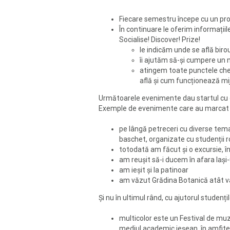
Fiecare semestru începe cu un prog
În continuare le oferim informații
Socialise! Discover! Prize!
le indicăm unde se află birou
îi ajutăm să-și cumpere un 
atingem toate punctele chei
află și cum funcționează mi
Următoarele evenimente dau startul cu o 
Exemple de evenimente care au marcat am
pe lângă petreceri cu diverse tema
baschet, organizate cu studenții 
totodată am făcut și o excursie, î
am reușit să-i ducem în afara Iași
am ieșit și la patinoar
am văzut Grădina Botanică atât var
Și nu în ultimul rând, cu ajutorul studenți
multicolor este un Festival de muzic
mediul academic ieşean, în amfiteat