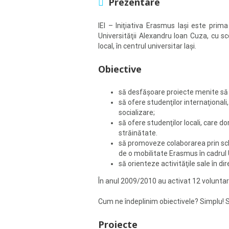
Prezentare
IEI – Iniţiativa Erasmus Iaşi este prim
Universităţii Alexandru Ioan Cuza, cu sc
local, în centrul universitar Iaşi.
Obiective
să desfăşoare proiecte menite să sp
să ofere studenţilor internaţionali,
socializare;
să ofere studenţilor locali, care 
străinătate.
să promoveze colaborarea prin schim
de o mobilitate Erasmus în cadrul Uni
să orienteze activităţile sale în d
În anul 2009/2010 au activat 12 voluntari
Cum ne îndeplinim obiectivele? Simplu! S
Proiecte