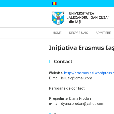
Skip
to
content
Cautare...
HOME
DESPRE UAIC
ADMITERE
Inițiativa Erasmus Iaș
Contact
Website
:
http://erasmusiasi.wordpress
E-mail
: iei.uaic@gmail.com
Persoane de contact
Președinte
: Diana Prodan
e-mail
: dyana.prodan@yahoo.com