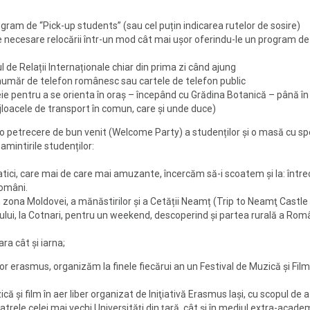
ram de “Pick-up students” (sau cel puțin indicarea rutelor de sosire)
le necesare relocării într-un mod cât mai ușor oferindu-le un program de
l de Relații Internaționale chiar din prima zi când ajung
număr de telefon românesc sau cartele de telefon public
e pentru a se orienta în oraș – începând cu Grădina Botanică – până în 
jloacele de transport în comun, care și unde duce)
petrecere de bun venit (Welcome Party) a studenților și o masă cu speci
intirile studenților:
tici, care mai de care mai amuzante, încercăm să-i scoatem și la: întrece
români.
n zona Moldovei, a mănăstirilor și a Cetății Neamț (Trip to Neamţ Castl
-ului, la Cotnari, pentru un weekend, descoperind și partea rurală a Româ
a cât și iarna;
lor erasmus, organizăm la finele fiecărui an un Festival de Muzică și Film 
ă şi film în aer liber organizat de Iniţiativă Erasmus Iaşi, cu scopul de 
rele celei mai vechi Universităţi din ţară, cât şi în mediul extra-academ