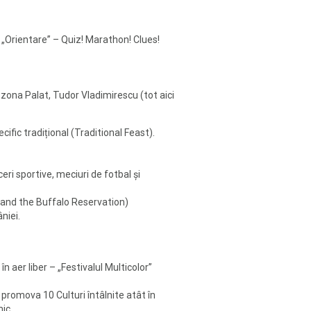
 „Orientare” – Quiz! Marathon! Clues!
zona Palat, Tudor Vladimirescu (tot aici
fic tradițional (Traditional Feast).
ri sportive, meciuri de fotbal și
e and the Buffalo Reservation)
niei.
în aer liber – „Festivalul Multicolor”
a promova 10 Culturi întâlnite atât în
ic.