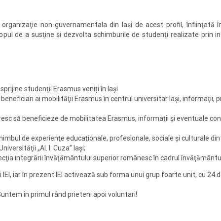
a organizaţie non-guvernamentala din Iaşi de acest profil, înfiinţată
opul de a susţine şi dezvolta schimburile de studenţi realizate prin 
rijine studenţii Erasmus veniți în Iași
 beneficiari ai mobilităţii Erasmus în centrul universitar Iaşi, informaţii,
doresc să beneficieze de mobilitatea Erasmus, informaţii şi eventuale con
bul de experienţe educaţionale, profesionale, sociale şi culturale dintr
versităţii „Al. I. Cuza” Iaşi;
irecţia integrării învăţământului superior românesc în cadrul învăţământ
 IEI, iar în prezent IEI activează sub forma unui grup foarte unit, cu 24
untem în primul rând prieteni apoi voluntari!