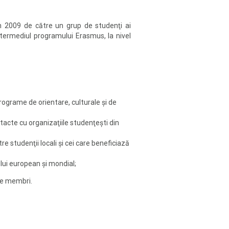
 în 2009 de către un grup de studenţi ai
intermediul programului Erasmus, la nivel
 programe de orientare, culturale şi de
tacte cu organizaţiile studenţeşti din
e studenţii locali şi cei care beneficiază
ului european şi mondial;
 de membri.