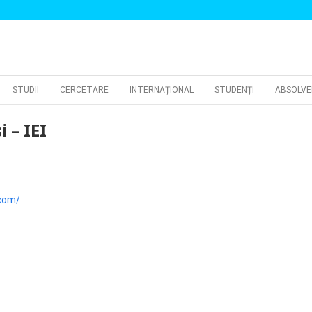
STUDII
CERCETARE
INTERNAȚIONAL
STUDENȚI
ABSOLVE
i – IEI
.com/